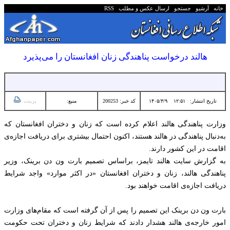
خانه
آرشیو
جستجو
ارسال عکس و مطلب
RSS
هالند درخواست پناهندگی زنان افغانستان را می‌پذیرد
تاریخ انتشار:
۱۲:۵۱ ۱۴۰۵/۳/۹
کد خبر: 200253
منبع:
پرینت
وزارت پناهندگی هالند اعلام کرده است که زنان و دختران افغانستان که
‏به‌دنبال پناهندگی در هالند هستند، اکنون احتمال بیشتری برای ‏دریافت اجازه‌ی
اقامت در این کشور دارند.
به گزارش سایت هالند تایمز، براساس تصمیم بارت ون دن برینک، ‏وزیر
پناهندگی هالند، زنان و دختران افغانستان «در اکثر موارد» ‏واجد شرایط
دریافت اجازه‌ی اقامت خواهند بود.‏
بارت ون دن برینک این تصمیم را پس از آن گرفته است که مقام‌های ‏وزارت
امور خارجه‌ی هالند هشدار دادند که شرایط زنان و دختران ‏تحت حکومت