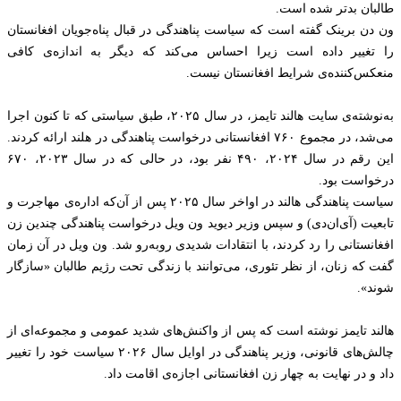
طالبان بدتر شده است.‏
ون دن برینک گفته است که سیاست پناهندگی در قبال پناه‌جویان ‏افغانستان
را تغییر داده است زیرا احساس می‌کند که دیگر به اندازه‌ی ‏کافی
منعکس‌کننده‌ی شرایط افغانستان نیست.‏
به‌نوشته‌ی سایت هالند تایمز، در سال ۲۰۲۵، طبق سیاستی که ‏تا کنون اجرا
می‌شد، در مجموع ۷۶۰ افغانستانی درخواست ‏پناهندگی در هلند ارائه کردند.
این رقم در سال ۲۰۲۴، ۴۹۰ نفر ‏بود، در حالی که در سال ۲۰۲۳، ۶۷۰
درخواست بود.‏
سیاست پناهندگی هالند در اواخر سال ۲۰۲۵ پس از آن‌که اداره‌ی ‏مهاجرت و
تابعیت (‏آی‌ان‌دی) و سپس وزیر دیوید ون ویل درخواست ‏پناهندگی چندین زن
افغانستانی را رد کردند، با انتقادات شدیدی ‏روبه‌رو شد. ون ویل در آن زمان
گفت که زنان، از نظر تئوری، ‏می‌توانند با زندگی تحت رژیم طالبان «سازگار
شوند».‏
هالند تایمز نوشته است که پس از واکنش‌های شدید عمومی و ‏مجموعه‌ای از
چالش‌های قانونی، وزیر پناهندگی در اوایل سال ‌‏۲۰۲۶ سیاست خود را تغییر
داد و در نهایت به چهار زن ‏افغانستانی اجازه‌ی اقامت داد.‏