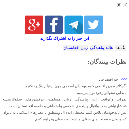
کد (8)
این خبر را به اشتراک بگذارید
تگ ها:
هالند پناهندگی
زنان افغانستان
نظرات بینندگان:
>>>
چه افتضاحی
اگرکلاه مون راقاضی کنیم ووجدان اسلامی مون ازفیلترینگ ردنکنیم
بایداین سئوالوازخودمون بپرسیم
ثمرات وعواقب این پناهندگی زنان مسلمین درکشورهای سکولارمیشه
فحشاوتباهی بخت واقبال واینده ی شخصی واجتماعی و جامعه افغانستان است
پس بایدخودمان تلاش کنیم محیطی ایده ال ومنطبق با معیارهای اسلامی به بانوان
کشورمان موقعیت های شغلی مناسب وتحصیلی وفراهم کنیم