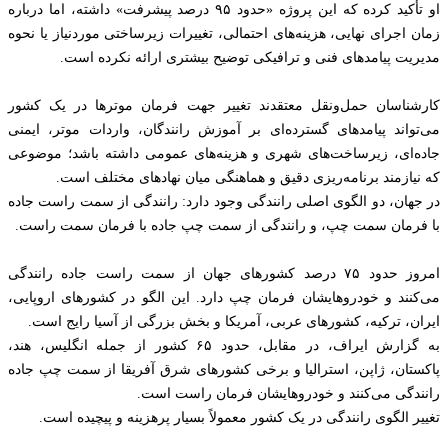
او تأکید کرده که این پروژه «حدود ۹۵ درصد پیشرفت» داشته، اما درباره
زمان اجرای نهایی، هزینه‌های احتمالی، تغییرات زیرساختی موردنیاز یا نحوه
مدیریت پیامدهای فنی و ترافیکی توضیح بیشتری ارائه نکرده است.
کارشناسان حمل‌ونقل معتقدند تغییر جهت فرمان موترها در یک کشور
می‌تواند پیامدهای گسترده‌ای بر آموزش رانندگان، واردات موتر، ایمنی
جاده‌ای، زیرساخت‌های شهری و هزینه‌های عمومی داشته باشد؛ موضوعی
که نیازمند برنامه‌ریزی دقیق و هماهنگی میان نهادهای مختلف است.
در جهان، دو الگوی اصلی رانندگی وجود دارد: رانندگی از سمت راست جاده
با فرمان سمت چپ، و رانندگی از سمت چپ جاده با فرمان سمت راست.
امروز حدود ۷۵ درصد کشورهای جهان از سمت راست جاده رانندگی
می‌کنند و خودروهایشان فرمان چپ دارد. این الگو در کشورهای اروپایی،
ایران، ترکیه، کشورهای عربی، آمریکا و بخش بزرگی از آسیا رایج است.
به گزارش ایراف، در مقابل، حدود ۶۵ کشور از جمله انگلیس، هند،
پاکستان، ژاپن، استرالیا و برخی کشورهای شرق آفریقا از سمت چپ جاده
رانندگی می‌کنند و خودروهایشان فرمان راست است.
تغییر الگوی رانندگی در یک کشور معمولاً بسیار پرهزینه و پیچیده است.