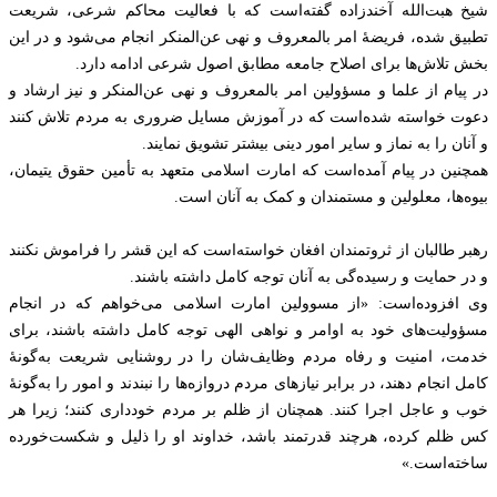
شیخ هبت‌الله آخندزاده گفته‌است که با فعالیت محاکم شرعی، شریعت
تطبیق شده، فریضۀ امر بالمعروف و نهی عن‌المنکر انجام می‌شود و در این
بخش تلاش‌ها برای اصلاح جامعه مطابق اصول شرعی ادامه دارد.
در پیام از علما و مسؤولین امر بالمعروف و نهی عن‌المنکر و نیز ارشاد و
دعوت خواسته شده‌است که در آموزش مسایل ضروری به مردم تلاش کنند
و آنان را به نماز و سایر امور دینی بیشتر تشویق نمایند.
همچنین در پیام آمده‌است که امارت اسلامی متعهد به تأمین حقوق یتیمان،
بیوه‌ها، معلولین و مستمندان و کمک به آنان است.
رهبر طالبان از ثروتمندان افغان خواسته‌است که این قشر را فراموش نکنند
و در حمایت و رسیده‌گی به آنان توجه کامل داشته باشند.
وی افزوده‌است: «از مسوولین امارت اسلامی می‌خواهم که در انجام
مسؤولیت‌های خود به اوامر و نواهی الهی توجه کامل داشته باشند، برای
خدمت، امنیت و رفاه مردم وظایف‌شان را در روشنایی شریعت به‌گونۀ
کامل انجام دهند، در برابر نیازهای مردم دروازه‌ها را نبندند و امور را به‌گونۀ
خوب و عاجل اجرا کنند. همچنان از ظلم بر مردم خودداری کنند؛ زیرا هر
کس ظلم کرده، هرچند قدرتمند باشد، خداوند او را ذلیل و شکست‌خورده
ساخته‌است.»