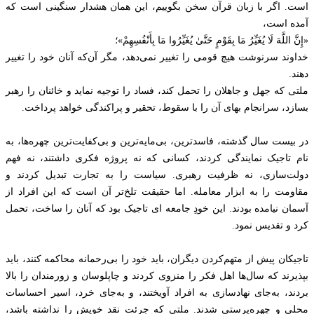
است. اگر با زبان قرآن سخن بگوییم، این همان هشدار سنگینی است که
آمده است،
«إِنَّ اللَّهَ لَا يُغَيِّرُ مَا بِقَوْمٍ حَتَّىٰ يُغَيِّرُوا مَا بِأَنْفُسِهِمْ»؛
خداوند سرنوشت هیچ قومی را تغییر نمی‌دهد، مگر آن‌که آنان خود را تغییر
دهند.
ملتی که جهل و جاهلان را تحمل کند، فساد را توجیه نماید و خائنان را رهبر
بسازد، سرانجام بهای آن را با سقوط، تحقیر و پراکندگی خواهد پرداخت.
در بیست سال گذشته، فاسدترین، بی‌مایه‌ترین و بی‌کفایت‌ترین چهره‌ها، به
نام تاجیک نمایندگی کردند، کسانی که نه پروژه‌ فکری داشتند، نه فهم
دولت‌سازی، نه ظرفیت رهبری. سیاست را به تجارت تبدیل کردند و
مقاومت را به ابزار معامله. اما حقیقت تلخ‌تر آن است که این افراد از
آسمان نیامده بودند. این خودِ جامعه ای تاجیک بود که آنان را ساخت، تحمل
کرد و تقدیس نمود.
تاجیکان پیش از متهم‌کردن دیگران، باید خود را بی‌رحمانه محاکمه کنند، باید
بپذیرند که سال‌ها اهل فکر را منزوی کردند و چاپلوسان و زورمندان را بالا
بردند، به‌جای نهادسازی به افراد آویختند، و به‌جای خرد، اسیر احساسات
محلی و چهره‌پرستی شدند. ملتی که جرئت نقد خویش را نداشته باشد،