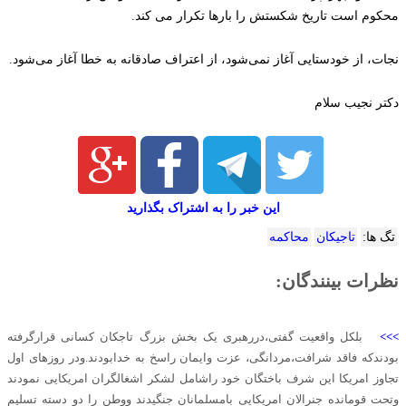
محکوم است تاریخ شکستش را بارها تکرار می کند.
نجات، از خودستایی آغاز نمی‌شود، از اعتراف صادقانه به خطا آغاز می‌شود.
دکتر نجیب سلام
این خبر را به اشتراک بگذارید
تگ ها:
تاجیکان
محاکمه
نظرات بینندگان:
>>>
بلکل واقعیت گفتی،دررهبری یک بخش بزرگ تاجکان کسانی قرارگرفته
بودندکه فاقد شرافت،مردانگی، عزت وایمان راسخ به خدابودند.ودر روزهای اول
تجاوز امریکا این شرف باختگان خود راشامل لشکر اشغالگران امریکایی نمودند
وتحت قومانده جنرالان امریکایی بامسلمانان جنگیدند ووطن را دو دسته تسلیم