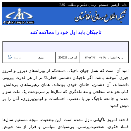
خانه
آرشیو
جستجو
ارسال عکس و مطلب
RSS
تاجیکان باید اول خود را محاکمه کنند
تاریخ انتشار:
۰۹:۴۹ ۱۴۰۵/۳/۳
کد خبر: 200229
منبع:
پرینت
امید آن است که نسل جوان تاجیک، دست‌کم از ویرانه‌های دیروز و امروز
چیزی آموخته باشد، اگر تاجیکان دشمنی خطرناک‌تر از هر قدرت بیرونی
داشته‌اند، آن دشمن، خائنانِ خودی بوده‌اند، همان رهبرنماهای بی‌دانش،
کتاب‌نخوانده، سطحی و معامله‌گری که سال‌ها بر سرنوشت یک ملت سوار
شدند و جامعه تاجبگ نیز با تعصب، احساسات و لومپن‌پروری، آنان را بر
دوش کشید.
فاجعه‌ امروز ناگهانی نازل نشده است. این وضعیت، نتیجه‌ مستقیم سال‌ها
فساد فکری، شخصیت‌پرستی، بی‌سوادی سیاسی و فرار از نقد خویش