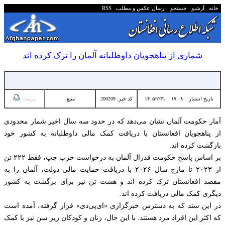
خانه
آرشیو
جستجو
ارسال عکس و مطلب
RSS
شماری از پناهجویان داوطلبانه آلمان را ترک کرده اند
تاریخ انتشار:
۱۷:۰۸ ۱۴۰۵/۲/۳۱
کد خبر: 200209
منبع:
پرینت
آمار حکومت آلمان نشان می‌دهد که در حدود سه سال اخیر شمار محدودی
از پناهجویان افغانستان با دریافت کمک مالی داوطلبانه به کشور خود
بازگشت کرده اند.
بر اساس پاسخ حکومت فدرال آلمان به درخواست حزب چپ، فقط ۲۲۲ تن
از ۲۰۲۳ تا مارچ سال ۲۰۲۶ با دریافت حمایت مالی دولت، آلمان را به
مقصد افغانستان ترک کرده اند و هشت تن نیز برای برگشت به کشور
دیگری کمک مالی دریافت کرده اند.
در این سند که به دسترس خبرگزاری «ای‌پی‌دی» قرار گرفته، آمده است
که اکثر این افراد مرد هستند. با این حال، زنان و کودکان زیر سن نیز با کمک