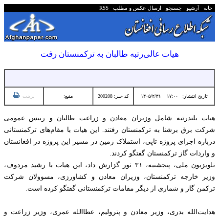
خانه
آرشیو
جستجو
ارسال عکس و مطلب
RSS
هیات عالی‌رتبه طالبان به ترکمنستان رفت
تاریخ انتشار:
۱۷:۰۰ ۱۴۰۵/۲/۳۱
کد خبر: 200208
منبع:
پرینت
هیات بلندرتبه شامل وزیران معادن و زراعت طالبان و رییس عمومی
شرکت برق برشنا به ترکمنستان رفتند. این هیات با مقام‌های ترکمنستانی
درباره اجرای پروژه تاپی، استملاک زمین‌ در مسیر این پروژه در افغانستان
و واردات گاز ترکمنستان گفتگو کردند.
تلویزیون ملی، پنجشنبه، ۳۱ ثور گزارش داد، این هیات با رشید مردوف،
وزیر خارجه ترکمنستان، وزیران معادن و کشاورزی، مسوولان شرکت
ترکمن گاز و شماری از دیگر مقامات ترکمنستانی گفتگو کرده است.
هدایت‌الله بدری، وزیر معادن و پترولیم، عطاالله عمری، وزیر زراعت و