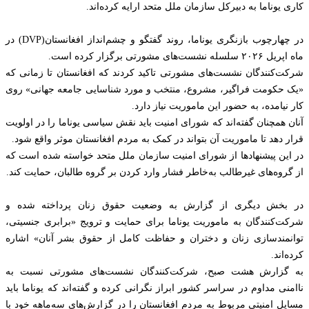
کاری یوناما به دبیرکل سازمان ملل متحد ارایه کرده‌اند.
در چهارچوب بازنگری یوناما، روند گفتگو و چشم‌انداز افغانستان(DVP) در
ماه اپریل ۲۰۲۶ سلسله نشست‌های مشورتی برگزار کرده است.
شرکت‌کنندگان نشست‌های مشورتی تاکید کردند که افغانستان تا زمانی که
«یک حکومت فراگیر، مشروع، منتخب و مورد شناسایی جامعه جهانی» روی
کار نیامده، به حضور این ماموریت نیاز دارد.
آنان همچنان گفته‌اند که شورای امنیت باید نقش سیاسی یوناما را در اولویت
قرار دهد تا ماموریت آن بتواند در کمک به مردم افغانستان موثر واقع شود.
در این پیشنهادها از شورای امنیت سازمان ملل متحد خواسته شده است که
از گروه‌های غیرطالب به‌خاطر فشار وارد کردن بر گروه طالبان، حمایت کند.
در بخش دیگری از گزارش به وضعیت حقوق زنان پرداخته شده و
شرکت‌کنندگان به ماموریت یوناما برای حمایت و ترویج «برابری جنسیتی،
توانمندسازی زنان و دختران و حفاظت کامل از حقوق بشر آنان» اشاره
کرده‌اند.
به گزارش هشت صبح، شرکت‌کنندگان نشست‌های مشورتی نسبت به
ناامنی مداوم در سراسر کشور ابراز نگرانی کرده و گفته‌اند که یوناما باید
مسایل امنیتی مربوط به مردم افغانستان را در گزارش‌های سه‌ماهه خود با