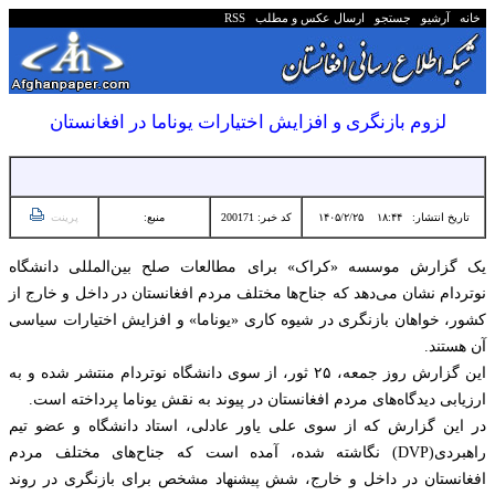
خانه
آرشیو
جستجو
ارسال عکس و مطلب
RSS
لزوم بازنگری و افزایش اختیارات یوناما در افغانستان
تاریخ انتشار:
۱۸:۴۴ ۱۴۰۵/۲/۲۵
کد خبر: 200171
منبع:
پرینت
یک گزارش موسسه «کراک» برای مطالعات صلح بین‌المللی دانشگاه
نوتردام نشان می‌دهد که جناح‌ها مختلف مردم افغانستان در داخل و خارج از
کشور، خواهان بازنگری در شیوه کاری «یوناما» و افزایش اختیارات سیاسی
آن هستند.
این گزارش روز جمعه، ۲۵ ثور، از سوی دانشگاه نوتردام منتشر شده و به
ارزیابی دیدگاه‌های مردم افغانستان در پیوند به نقش یوناما پرداخته است.
در این گزارش که از سوی علی‌ یاور عادلی، استاد دانشگاه و عضو تیم
راهبردی(DVP) نگاشته شده، آمده است که جناح‌های مختلف مردم
افغانستان در داخل و خارج، شش پیشنهاد مشخص برای بازنگری در روند