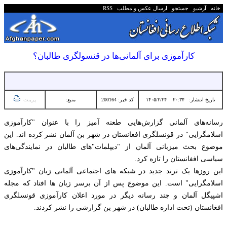
خانه
آرشیو
جستجو
ارسال عکس و مطلب
RSS
کارآموزی برای آلمانی‌ها در قنسولگری طالبان؟
تاریخ انتشار:
۲۰:۳۴ ۱۴۰۵/۲/۲۴
کد خبر: 200164
منبع:
پرینت
رسانه‌های آلمانی گزارش‌هایی طعنه آمیز را با عنوان "کارآموزی
اسلامگرایی" در قونسلگری افغانستان در شهر بن آلمان نشر کرده اند. این
موضوع بحث میزبانی آلمان از "دیپلمات"های طالبان در نمایندگی‌های
سیاسی افغانستان را تازه کرد.
این روزها یک ترند جدید در شبکه های اجتماعی آلمانی زبان "کارآموزی
اسلامگرایی" است. این موضوع پس از آن برسر زبان ها افتاد که مجله
اشپیگل آلمان و چند رسانه دیگر در مورد اعلان کارآموزی قونسلگری
افغانستان (تحت اداره طالبان) در شهر بن گزارشی را نشر کردند.