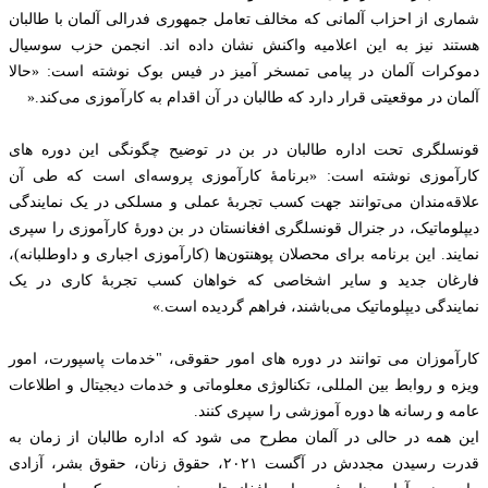
شماری از احزاب آلمانی که مخالف تعامل جمهوری فدرالی آلمان با طالبان
هستند نیز به این اعلامیه واکنش نشان داده اند. انجمن حزب سوسیال
دموکرات آلمان در پیامی تمسخر آمیز در فیس بوک نوشته است: «حالا
آلمان در موقعیتی قرار دارد که طالبان در آن اقدام به کارآموزی می‌کند.«
قونسلگری تحت اداره طالبان در بن در توضیح چگونگی این دوره های
کارآموزی نوشته است: «برنامهٔ کارآموزی پروسه‌ای است که طی آن
علاقه‌مندان می‌توانند جهت کسب تجربهٔ عملی و مسلکی در یک نمایندگی
دیپلوماتیک، در جنرال قونسلگری افغانستان در بن دورهٔ کارآموزی را سپری
نمایند. این برنامه برای محصلان پوهنتون‌ها (کارآموزی اجباری و داوطلبانه)،
فارغان جدید و سایر اشخاصی که خواهان کسب تجربهٔ کاری در یک
نمایندگی دیپلوماتیک می‌باشند، فراهم گردیده است.»
کارآموزان می توانند در دوره های امور حقوقی، "خدمات پاسپورت، امور
ویزه و روابط بین المللی، تکنالوژی معلوماتی و خدمات دیجیتال و اطلاعات
عامه و رسانه ها دوره آموزشی را سپری کنند.
این همه در حالی در آلمان مطرح می شود که اداره طالبان از زمان به
قدرت رسیدن مجددش در آگست ۲۰۲۱، حقوق زنان، حقوق بشر، آزادی