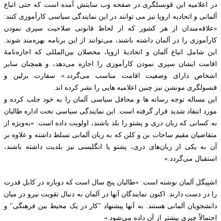
در اعلامیه این قونسلگری در صفحه وب سایتش آمده است که حتی اتباع
آلمانی و اتحادیه اروپا نیز می توانند در این نمایندگی سیاسی کارآموزی کنند:
«علاقه‌مندان از هر کشور که از لحاظ قانونی صلاحیت سپری نمودن
کارآموزی را در آلمان داشته باشند، می‌توانند از این برنامه بهره‌مند شوند.
این شامل اتباع آلمان و اتحادیهٔ اروپا، محصلان بین‌المللی که اجازه‌نامهٔ
اقامت ایشان سپری نمودن کارآموزی را اجازه می‌دهد، و همچنان سایر
اشخاص دارای وضعیت اقامت مناسب می‌گردد.» سفارت برلین و
قنسولگری مونشن نیز چنین اعلامیه هایی را نشر کرده اند.
این مساله توجه رسانه ها و محافل سیاسی آلمان را به خود جلب کرده و
مورد انتقاد شدید قرار گرفته است. این نمایندگی سیاسی تحت اداره طالبان
به کسانی که زبان دری و پشتو را بلد باشند، اولویت داده است: «به‌ویژه از
متقاضیان مقیم ساحات بن و کلن که به زبان آلمانی تسلط داشته و علاوه بر
آن به یکی از زبان‌های دری، پشتو یا انگلیسی نیز بلدیت داشته باشند،
استقبال می‌گردد.»
اشپیگل آلمان نوشته است: «طالبان پنج سال است که دوباره در کابل قدرت
را در دست دارند. اکنون نمایندگان آنها در آلمان به دنبال تقویت نیرو در میان
دانشجویان آلمانی هستند. به آنها پیشنهاد "کار در یک محیط بین فرهنگی" و
احتمالاً چیزی بیشتر از آن داده می‌شود.»