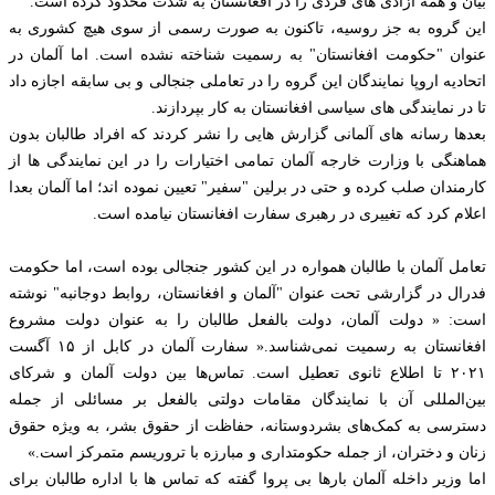
بیان و همه آزادی های فردی را در افغانستان به شدت محدود کرده است.
این گروه به جز روسیه، تاکنون به صورت رسمی از سوی هیچ کشوری به
عنوان "حکومت افغانستان" به رسمیت شناخته نشده است. اما آلمان در
اتحادیه اروپا نمایندگان این گروه را در تعاملی جنجالی و بی سابقه اجازه داد
تا در نمایندگی های سیاسی افغانستان به کار بپردازند.
بعدها رسانه های آلمانی گزارش هایی را نشر کردند که افراد طالبان بدون
هماهنگی با وزارت خارجه آلمان تمامی اختیارات را در این نمایندگی ها از
کارمندان صلب کرده و حتی در برلین "سفیر" تعیین نموده اند؛ اما آلمان بعدا
اعلام کرد که تغییری در رهبری سفارت افغانستان نیامده است.
تعامل آلمان با طالبان همواره در این کشور جنجالی بوده است، اما حکومت
فدرال در گزارشی تحت عنوان "آلمان و افغانستان، روابط دوجانبه" نوشته
است: « دولت آلمان، دولت بالفعل طالبان را به عنوان دولت مشروع
افغانستان به رسمیت نمی‌شناسد.« سفارت آلمان در کابل از ۱۵ آگست
۲۰۲۱ تا اطلاع ثانوی تعطیل است. تماس‌ها بین دولت آلمان و شرکای
بین‌المللی آن با نمایندگان مقامات دولتی بالفعل بر مسائلی از جمله
دسترسی به کمک‌های بشردوستانه، حفاظت از حقوق بشر، به ویژه حقوق
زنان و دختران، از جمله حکومتداری و مبارزه با تروریسم متمرکز است.»
اما وزیر داخله آلمان بارها بی پروا گفته که تماس ها با اداره طالبان برای