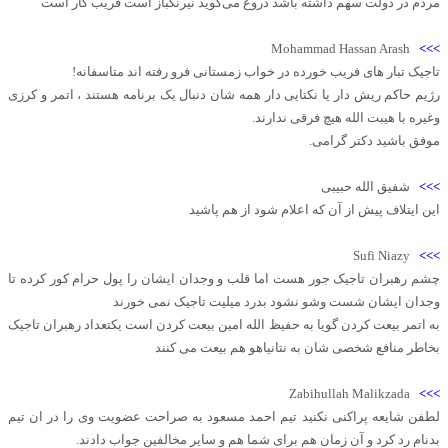
مردم در دولت سهم داشته باشد دروغ می‌گوید نیرنگباز است فریب کار است
Mohammad Hassan Arash
>>>
تاجیک تبار های فریب خورده در خواب زمستانی فرو رفته اند متاسفانه!
رژیم حاکم ریش دار یا نکتایی دار همه شان دنبال یک برنامه هستند ، اتمر و کرزی
وغیره با هیبت الله هیچ فرقی ندارند.
موفق باشید دکتر گرامی.
>>>
شفیق الله حبیبی
این ایتلاف پیش از آن که اعلام شود از هم پاشید
Sufi Niazy
>>>
چشم رهبران تاجیک جور هست اما قلب و وجدان ایشان را پول حرام کور کرده تا
وجدان ایشان شست ‌وشو نشود بدرد میلیت تاجیک نمی خورند
به اتمر بیعت کردن گویا به حفیظ الله امین بیعت کردن است یکتعداد رهبران تاجیک
بخاطر منافع شخصی شان به نتانياهو هم بيعت مى كنند
Zabihullah Malikzada
>>>
لطفن شایعه پراکنی نکنید تیم احمد مسعود به صراحت عضویت وی را در ان تیم
بدنام رد کرد و آن زمان هم برای شما هم و سایر مخالفین جواب دادند.