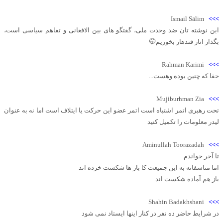
Ismail Sālim
>>>
این نوشته تان ضد وحدت ملی، گفتگو های بین الافغانی و تفاهم سیاسی است،
بگذار انار قندهار بخوریم🤭
Rahman Karimi
>>>
حقا که چنین بوده وهست...
Mujiburhman Zia
>>>
تحت رهبری اتمر اشتباه است اتمر عضو این حرکت یا ايتلاف است اما نه به عنوان
لیدر معلومات را تکمیل کنید
Aminullah Toorazadah
>>>
تا آخر خواندم
اما متاسفانه به این جمیعت کا بار ها شکست خرده اند
باز هم آماده شکست اند
Shahin Badakhshani
>>>
در شرایط حاضر ده نفر در کنار اینها ایستاد نمی شود