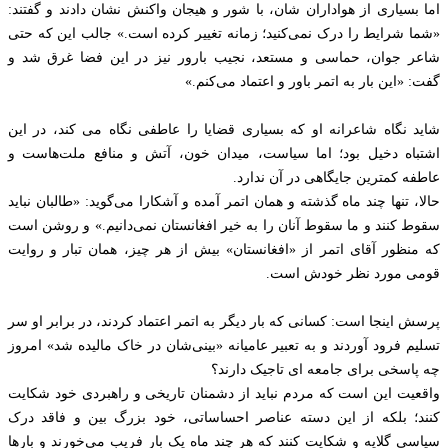
اما بسیاری از هواداران شان، با شور و هیجان واکنش نشان دادند و گفتند:
«شما شرایط را درک نمی‌کنید؛ زمانه تغییر کرده است.» جالب این که حتی
شاعر جوان، حماسی و مستعد، نجیب بارور نیز در این فضا غرق شد و
گفت: «این بار به اتمر باور و اعتماد می‌کنم.»
شاید نگاه شاعرانه او که بسیاری قضایا را عاطفی نگاه می کند، در این
اشتباه دخیل بود؛ اما سیاست، میدان خون، آتش و منافع ملت‌هاست و
عاطفه کمترین جایگاهی در آن ندارد.
حالا، تنها چند ماه گذشته و همان اتمر آمده و آشکارا می‌گوید: «طالبان نباید
سقوط کنند و ما سقوط آنان را به خیر افغانستان نمی‌دانیم.» و روشن است
که منظور آقای اتمر از «افغانستان» بیش از هر چیز، همان تبار و روایت
قومی مورد نظر خودش است.
پرسش اینجا است: کسانی که بار دیگر به اتمر اعتماد کردند، در برابر او سر
تسلیم فرود آوردند و به تعبیر عامیانه «بینی‌شان در خاک مالیده شد» امروز
چه پاسخی برای جامعه ای تاجیک دارند؟
واقعیت این است که مردم نباید از دشمنان تاریخی و راهبردی خود شکایت
کنند؛ بلکه از این دسته عناصر احساساتی، خود بزرگ‌ بین و فاقد درک
سیاسی گلایه و شکایت کنند که هر چند ماه یک‌ بار فریب می‌خورند و بارها