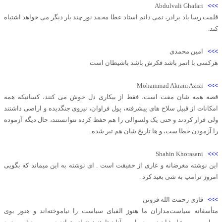
Abdulvali Ghafari
>>>
قلمت رسا باد برادر، نمی دانم استاد عطا محمد نور چند بار دیگر می خواهد اشتباه
کند.
>>>
امین محمدی
هرکسی با اتمر باشد فکرش باشد باشیطان است
Mohammad Akram Azizi
>>>
قصه همه شان مفت است، فقط از بیکاری دل خوش می کنند، کسانیکه همه
امکانات از قبیل سلاح های پیشرفته، پول فراوان، نیروی جنگدیده و اراضی داشتند
ولی فرار کردند و حتی یک ولسوالی را هم حفظ کرده نتوانستند، حال دیگه آزموده
را آزمودن خطا ست، و ها تاریخ شان هم تیر شده.
Shahin Khorasani
>>>
این نوشته مغرضانه و عاری از حقیقت است . ای نوشته به این میماند که بگویی
امروز ترامپ به شی بعید کرد .
>>>
قاری رحمت الله فروتن
متأسفانه سیاست‌مداران ما هنوز الفبای سیاست را نیاموخته‌اند و هنوز بوی