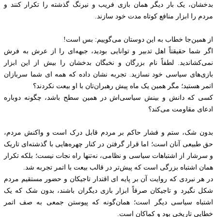
بدخشان، یک‌ بار دیگر همان بازی فریب و نیرنگ گذشته را تکرار کنند و
مردم را ابزار منافع کوتاه‌ مدت خود سازند.
از همین‌جا خطاب به این دوستان می‌گوییم: بس است!
اگر شما حقیقتاً اهل تدبیر و توانایی بودید، جبهه‌ای را از عرش به فرش
نمی‌کشاندید. لطفاً نام بزرگان و نخبگان بدخشان را بیش از این ابزار
بازی‌های سیاسی خود نسازید. تجربه نشان داده که همه ای شما سربازان
اتمر هستید؛ مگر همین یک ماه پیش رهبران‌تان با او بیعت نکردند؟
کسی که دانش و بینش سیاسی‌اش در همین سطح باشد، چگونه دوباره
ادعای مقاومت می‌کند؟
بدون شک، ستم و فشار حاکم بر مردم قابل درک است و واکنش مردم،
حق طبیعی آنان است؛ اما قرار گرفتن در کنار چهره‌هایی با گذشته‌ای تاریک
و سرشار از اشتباهات سیاسی و نظامی، نه‌تنها راه نجات نیست؛ بلکه تکرار
همان اشتباه بزرگی است که پیش‌تر در قالب بیعت با اتمر تجربه شد.
در هر نبردی که روایت آن بر پایه ای اقتدار تاجیکان و حضور مستقیم مردم
شکل نگیرد و تاجیکان صرفاً ابزار بازی دیگران باشند، بدون شک که یک
اشتباه سیاسی دیگر است؛ همان‌گونه که پیوستن جمعی به صف اتمر
خطایی تاریخی بود و کماکان است.