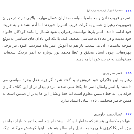
Mohammad Asif Serat
>>>
اتمر در فریب دادن و معامله با سیاست‌مداران شمال مهارت بالایی دارد، در دوران
جمهوریت رهبران شمال به کرات فریب اتمر را خوردند اما آدم نشدند و به خریت
خود ادامه دادند ، اتمر بارها توانست رهبران بانفوذ شمال را مانند کودکان خانواه
خود مدیت و در معادلات سیاسی تضعیف کند، باانکه این نادان های سياسي به‌موقع
متوجه پیامدهای آن می‌شدند، باز هم به آغوش اتمر پناه میبردند، اکنون نیز برخی
چهره‌هایی چون استاد محقق و عطا محمد نور دوباره به اتمر نزدیک شده‌اند؛
ومیخواهند به خریت خود ادامه دهند.
>>>
عمر سروری
رهبر به این چاکران خود فروش نباید گفته شود اگر زره عقل وخرد سیاسی می
داشتند با اتمر وامثال اتمر ها یکجا نمی شدند مردم بیدار تر از این کثاف کاران
حرفه یی اند خط دشمن معلوم است اما خط ونشان این ها بدتر از دشمن است به
همین خاطر هیچکسی بالای شان اعتماد ندارد
>>>
عبدالحمید جاویدی
اینها همه کسانی هستند که بخاطر این کار استخدام شد است اتمر خلیلزاد نماینده
ویژه آمریکا کرزی غنی رحمت نبیل وام سالو هم همه اینها کوشش می‌کنند دیگه