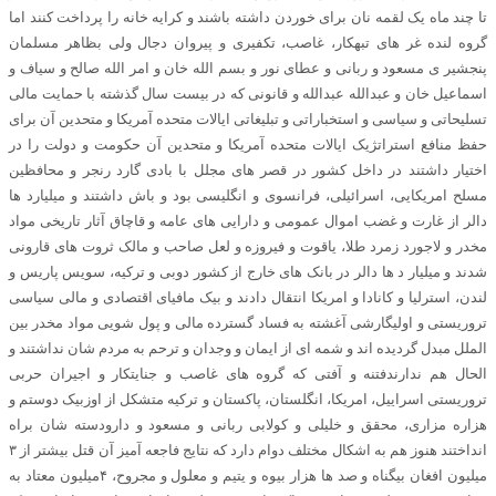
تا چند ماه یک لقمه نان برای خوردن داشته باشند و کرایه خانه را پرداخت کنند اما
گروه لنده غر های تبهکار، غاصب، تکفیری و پیروان دجال ولی بظاهر مسلمان
پنجشیر ی مسعود و ربانی و عطای نور و بسم الله خان و امر الله صالح و سیاف و
اسماعیل خان و عبدالله عبدالله و قانونی که در بیست سال گذشته با حمایت مالی
تسلیحاتی و سیاسی و استخباراتی و تبلیغاتی ایالات متحده آمریکا و متحدین آن برای
حفظ منافع استراتژیک ایالات متحده آمریکا و متحدین آن حکومت و دولت را در
اختیار داشتند در داخل کشور در قصر های مجلل با بادی گارد رنجر و محافظین
مسلح امریکایی، اسرائیلی، فرانسوی و انگلیسی بود و باش داشتند و میلیارد ها
دالر از غارت و غضب اموال عمومی و دارایی های عامه و قاچاق آثار تاریخی مواد
مخدر و لاجورد زمرد طلا، یاقوت و فیروزه و لعل صاحب و مالک ثروت های قارونی
شدند و میلیار د ها دالر در بانک های خارج از کشور دوبی و ترکیه، سویس پاریس و
لندن، استرلیا و کانادا و امریکا انتقال دادند و بیک مافیای اقتصادی و مالی سیاسی
تروریستی و اولیگارشی آغشته به فساد گسترده مالی و پول شویی مواد مخدر بین
الملل مبدل گردیده اند و شمه ای از ایمان و وجدان و ترحم به مردم شان نداشتند و
الحال هم ندارندفتنه و آفتی که گروه های غاصب و جنایتکار و اجیران حربی
تروریستی اسراییل، امریکا، انگلستان، پاکستان و ترکیه متشکل از اوزبیک دوستم و
هزاره مزاری، محقق و خلیلی و کولابی ربانی و مسعود و دارودسته شان براه
انداختند هنوز هم به اشکال مختلف دوام دارد که نتایج فاجعه آمیز آن قتل بیشتر از ۳
میلیون افغان بیگناه و صد ها هزار بیوه و یتیم و معلول و مجروح، ۴میلیون معتاد به