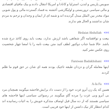
سویس پاریس و لندن، استرلیا و کانادا و امریکا انتقال دادند و بیک مافیای اقتصادی
و مالی سیاسی تروریستی و اولیگارشی آغشته به فساد گسترده مالی و پول شویی
مواد مخدر بین الملل مبدل گردیده اند و شمه ای از ایمان و وجدان و ترحم به مردم
شان نداشتند و الحال هم ندارند
Hedaiat Abdullah
>>>
بیعت و توافقنامه اگر شفاهی باشد ارزش ندارد، بیعت باید روی کاغذ درج شده
باشد. حالا شما جناب دوکتور لطف کنید متن بیعت نامه را با امضا چهار شخصیت
روی عکس نشر کنید.
Farsiwan Badakhshani
>>>
اینها معامله گران و دزدان طبقه تاجیک بودند همه ای شان در حق قوم ما ظلم
کردند
A-Ja Fa
>>>
همین که یک زن آبرو عزت خود را از دست داد برایش فاحشه میگویند همچنان مرد
بی آبرو وبی عزت را مرده گاو میگویند در رسوائی سیاسی اینها فاحشه های
سیاسی هستند که از ده سال قبل اوصاف متذکره خویش را به اثبات رسانیده اند
کدام انتظار کار نیک داشتن از اینها خود فریبی است .