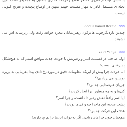
نحله ی مستقل قادر به مهار مصیبت جهنم میهن در اوضاع پیچیده و بغرنج کنونی
نیست.
Abdul Hamid Rezaie
>>>
چندین باردیگرچوب هادرکون رهبرنمایان بیخرد خواهد رفت ولی زیرسایه اش می
نشینند
Zaid Yahya
>>>
اولیا صاحب در قسمت اتمر و رهبریش با خودت جدت موافق استم که به هیچ‌شکل
پذیرفتنی نیست!
اما خودت چرا پیش از این‌که معلومات دقیق در مورد رخ‌دادی پیدا بفرمایی به پرپره
نوشتن می‌پردازی!؟
جریان هم‌صدایی چه بود؟
کی‌ها و به چه منظور آنرا ایجاد کردند؟
ایا اتمر واقعاً نقش رهبر دا داشت، و چرا اتمر؟
پشت صحنه این ماجرا چه و کی‌ها بودند؟
هدف این حرکت چه بود؟
هم‌چنان چون چراهای زیادی، اگر به‌جواب این‌ها برایم بپردازید!