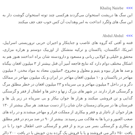
Khaliq Naiebe
>>>
این سگ ها درپشت استخوان می‌گردند هرکسی چند توته استخوان گوشت دار به
این سگ های ولگرد انداخت به امر وهدایت آن کس خوب جف جف میکنند
Abdul Abdul
>>>
فتنه و آفتی که گروه های غاصب و جنایتکار و اجیران حربی تروریستی اسراییل،
امریکا، انگلستان، پاکستان و ترکیه متشکل از اوزبیک دوستم و هزاره مزاری،
محقق و خلیلی و کولابی ربانی و مسعود و دارودسته شان براه انداختند هنوز هم به
اشکال مختلف دوام دارد که نتایج فاجعه آمیز آن قتل بیشتر از ۳ میلیون افغان بیگناه
و صد ها هزار بیوه و یتیم و معلول و مجروح، ۴میلیون معتاد به مواد مخدر، ۶ میلیون
مهاجر در پاکستان و ۱۰ میلیون افغان مهاجر در ایران و یک میلیون مهاجر در ممالک
دگر و در داخل ۴ میلیون مهاجر و بی سرپناه و ۲۳ میلیون افغان در خطر مطلق مرگ
و گرسنگی قرار دارند. در شهر های بزرگ زنها و دختر ها و اطفال از فقر و گرسنگی
گدایی و تن فروشی میکنند و هزار ها جوان بیکار و بی سرپناه در زیر پل ها و
قبرستان ها در سرمای زمستان جان شان را از دست میدهند. هر سال بیشتر از ۱۳۰
هزار جوان از ناچار ی و فقر و بیکاری از مملکت فرار و مهاجر میشدند و در راه های
صعب العبور و دریا ها به هلاکت می رسیدند. بیشتر از ۹۰ در صد مردم در فقر مطلق
و بیکاری و گرسنگی بسر می برند و از فقر و گرسنگی حتی اطفال خود را با در
یافت ۲۵۰ دالر می فروشند و یا با فروش یک گرده بدن خویش با در یافت ۲۰۰ دالر