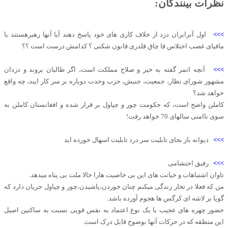
نظرات بینندگان:
>>>
اول آنرابران دزد از خلاف کاری های خود پاسخ دهند آیا آنها رهبرهستند یا
مافیای غصب اختلاس قا چاق قلدری قانون شکنی ؟ کدامش درست است ؟؟
>>>
آنچه اتمر گفته به خیر و صلاح مملکت است، اگر طالبان بروند و دزدان
مشهور شورای نظار، جمعیت، جنبش، حزب وحدت دوباره بر سر کار ایند، چه واقع
خواهد شد؟
کاملن واضح است، که حکومت چور و چپاول بر قرار شده و افغانستان کاملن به
سوی ناامنی سالهای 70 خواهد رفت!
>>>
دیوانه باز بجای تابلیت سر درد تابلیت اسهال خورده اید
>>>
رفیق احتشامی
تاوان اشتباهات و خیانت های این بی خاصیت هارا حالا ملت بی پناه میدهد.
من که فعلا در تخار زندگی میکنم چنان خوردن،پاشیدن،چور و چپاول جریان دارد که
گویا بر لاشه ای کرگس ها هجوم آورده باشد.
حضور چهره های عجیب با یک نوع اعتماد به نفس قویی نسبت به ساکنین اصیل
این منطقه که در حرکات آنها بوضوح قابل درک است.