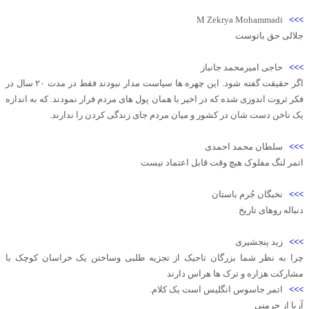
M Zekrya Mohammadi
>>>
جلالی حق باتوست
>>>
حاجی امیرمحمد جانباز
اگر حقیقت گفته شود. این چهره ها سیاست مدار نبودند فقط در مدت ۲۰ سال در
فکر ثروت اندوزی شده که در اخير با همان پول های مردم فرار نمودند. که به اندازه
یک ناخن دست شان در کشور و میان مردم جای زندگی کردن را ندارند.
>>>
سلطان محمد احمدی
اتمر لنگ مفلوک هیچ وقت قابل اعتماد نیست
>>>
نخبگان جُرم باستان
دنباله روهای تاریخ
>>>
زید پنجشیری
چرا به نظر شما بزرگان تاجیک از تجزیه طلبی وساختن یک خراسان کوچک با
مشارکت هزاره و ترک ها هراس دارند
>>>
اتمر جاسوس انگلیس است یک کلام.
آریا از جرمنی