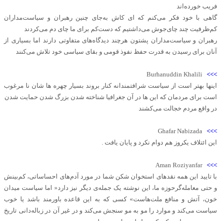
فریب خورده‌اند
گاهی با خود فکر می‌کنم که ای کاش به‌جای چنین رهبران و سیاست‌مداران
کم‌ظرفیت چند چای‌جوش می‌داشتیم که دست‌کم برای ما چای دم می‌کردند
رهبران و سیاست‌مداران پشتون هرچند دیدگاه‌های متفاوتی دارند اما بسیاری از
آنان برای رسیدن به قدرت حفظ نفوذ قومی و بقای سیاسی خود تلاش می‌کنند
Burhanuddin Khalili
>>>
اینها بهتر است از سیاست شرافتمندانه کنار بروند بسیار چهره ها شان نا مرغوب
است برای مردمان که این ها در آن جغرافیا شناخته شدن بزرگ شدن حمایت شدن
در واقع مردم خجالت می‌کشند
Ghafar Nabizada
>>>
این ائتلاف یکروز هم دوام نکرد و پایان یافت .
Aman Roziyanfar
>>>
با تایید این همه نقد‌های استخوان‌ شکن شما در مورد آدم‌های احساساتی، کم‌بینش
و حتی معامله‌گرحوزه ما، این نوشته‌ یک جمله‌ی دیگر نیز دارد« اما سیاست میدان
خون، آتش و منافع ملت‌هاست» کسی که به این قاعده باورمند باشد یا خوب
سیاست می‌کند و موارد را مو به مو سنجش می‌کند و در غیر آن در زباله‌دانی تاریخ