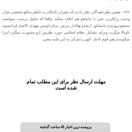
>>>
بعضی نظردهندگان نظر دادند که رهبران تاجکان به خاطر منافع شخصی شان
وجیب پرککردن حتی با نتانیاهو هم اتلاف میکند. واقعا که تحلیل درست نمواستد
مسعودروزمره بامشاور ارشدو وفادار پدرش برناردلویس یهودی الاصل فرانسوی
تاوبالا میگردد وبرای تشکیل نظام اسلامی مورد نظرش ازو مشورت میگیرد.اینرا
میگوینددرهبر قوم تاجک. الهی رحم کن به این ملت بیخبر.
مهلت ارسال نظر برای این مطلب تمام
شده است
پربیننده ترین اخبار 48 ساعت گذشته