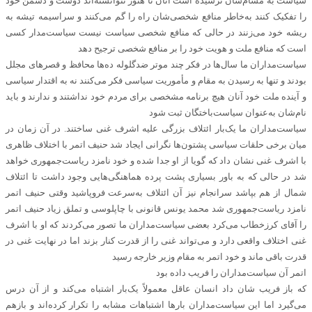
سیاست به مشام‌شان نرسیده است آنان تا هنوز نتوانسته‌اند دوست و دشمن خود
را تفکیک کنند به‌خاطر منافع شخصی‌شان راه را گم می‌کنند و سراسیمه تیشه به
ریشه خود می‌زنند در حالی که منافع شخصی سیاست نیست سیاست‌مدار کسی
است که منافع ملت و هویت خود را بر منافع شخصی ترجیح دهد
سیاست‌مداران ما سال‌ها در فکر چند موتر ضدگلوله ده‌ها محافظ و قصرهای مجلل
بودند و تنها به رسیدن به مقام و مأموریت سیاسی فکر می‌کنند نه به اقتدار سیاسی
و آینده ملت خود آنان هیچ برنامه مشخصی برای مردم خود نداشتند و ندارند و باید
نام‌شان به‌عنوان سیاست‌باختگان ثبت شود
سیاست‌مداران ما یک‌بار ائتلاف بزرگی علیه اشرف غنی ساختند. در آن زمان در
میان برخی حلقات سیاسی پشتون‌ها نگرانی ایجاد شد حنیف اتمر با اختلاف ظاهری
با اشرف غنی نشان داد که گویا از او جدا شده و خود نامزد ریاست‌جمهوری خواهد
شد در حالی که به باور بسیاری پشت پرده هماهنگی‌هایی وجود داشت تا ائتلاف
شمال از هم بپاشد سرانجام نیز آن ائتلاف به‌سرعت فروپاشید وقتی حنیف اتمر
نامزد ریاست‌جمهوری شد محمد یونس قانونی با چاپلوسی و تملق زیاد حنیف اتمر
را آقای کرزخطاب می‌کرد بعضی سیاست‌مداران ما تصور می‌کردند که او با اشرف
غنی اختلاف واقعی دارد و می‌تواند غنی را از قدرت کنار بزند اما در نهایت غنی در
قدرت باقی ماند و خود اتمر به مقام وزیر خارجه رسید
اتمر آن سیاست‌مداران را فریب داده بود
که باز فریب شان داد انسان عاقل معمولاً یک‌بار اشتباه می‌کند و از آن درس
می‌گیرد اما این سیاست‌مداران بارها اشتباهات مشابه را تکرار کرده‌اند و بازهم