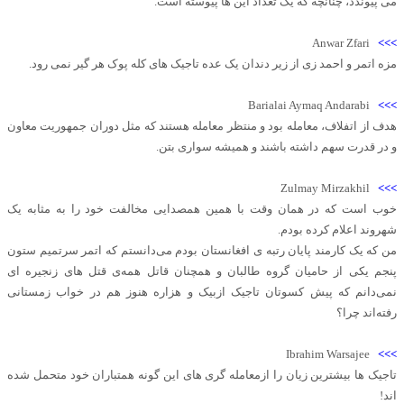
می پیوندد، چنانچه که یک تعداد این ها پیوسته است.
Anwar Zfari
>>>
مزه اتمر و احمد زی از زیر دندان یک عده تاجیک های کله پوک هر گیر نمی رود.
Barialai Aymaq Andarabi
>>>
هدف از اتفلاف، معامله بود و منتظر معامله هستند که مثل دوران جمهوریت معاون
و در قدرت سهم داشته باشند و همیشه سواری بتن.
Zulmay Mirzakhil
>>>
خوب است که در همان وقت با همین همصدایی مخالفت خود را به مثابه یک
شهروند اعلام کرده بودم.
من که یک کارمند پایان رتبه ی افغانستان بودم می‌دانستم که اتمر سرتمیم ستون
پنجم یکی از حامیان گروه طالبان و همچنان قاتل همه‌ی قتل های زنجیره ای
نمی‌دانم که پیش کسوتان تاجیک ازبیک و هزاره هنوز هم در خواب زمستانی
رفته‌اند چرا؟
Ibrahim Warsajee
>>>
تاجیک ها بیشترین زیان را ازمعامله گری های این گونه همتباران خود متحمل شده
اند!