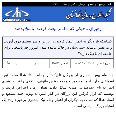
خانه
آرشیو
جستجو
ارسال عکس و مطلب
RSS
رهبران تاجیکی که با اتمر بیعت کردند، پاسخ بدهند
کسانیکه بار دیگر به اتمر اعتماد کردند، در برابر او سر تسلیم فرود آوردند
و به تعبیر عامیانه «بینی‌شان در خاک مالیده شد» امروز چه پاسخی برای
جامعه ای تاجیک دارند؟
تاریخ انتشار:
۲۰:۲۹ ۱۴۰۵/۲/۲۴
کد خبر: 200162
منبع:
پرینت
چند ماه پیش، شماری از بزرگان تاجیک؛ از جمله استاد عطا محمد نور،
اسماعیل خان، احمد مسعود و محمد یونس قانونی، ائتلافی را تحت رهبری
اتمر به نام «هم‌صدایی ملی» شکل دادند. همان زمان اعتراض کردیم و
نوشتیم که قرار گرفتن این بزرگان در کنار اتمر؛ به‌ ویژه احمد مسعود و
استاد عطا که نسبت به دیگران از اعتبار و نام نیک بیشتری برخور دارند؛ یک
اشتباه بزرگ سیاسی است.