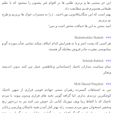
این خر مستی ها و برتری طلبی ها بر اقوام غیر پشتون را میشود که با نظم
طبقاتی هندویزم قدیم مطابقت داد.
بهتر است که این سگان(قانونی،نور،احمد....) را به مستراب خوک ها بریزیم و طرح
نو بریزیم.
امید بستن به این ها حماقت محض است و بس!
Shahabuddin Shahab
>>>
هر کسی که پشت اتمر و یا به همرایش کدام ایتلاف میکند تمامی شأن مورده گو و
بیناموسی بیغیرت مادر فروش معامله گر هستند
Sefulah Kahled
>>>
تمام سياست مداران تاجيك إحساساتي وعاطفتي عمل مي كنند بدون انديشه
وتفكر
Moh Daoud Panjshiri
>>>
من به اشتباهات گسترده رهبران سنتی جهادی قومی فراری از میهن تاجیک
کوچکترین تردیدی ندارم، اما گزافه گویی نخبه های فراری وبدون پیوند با مردم
تاجیک که با الفاظ زیبا وپف تیوریک کتابی دل خوش می کنند نیز به دردخور رنج
وتحقیر استخوان سوز مردم نیست. راه بهتر کنار آمدن همه تاجیکان وپارسی زبانان
با حسن نیت از طریق گفتگو اقناع وحرمت گذاری متقابل به همدیگر است. هیچ