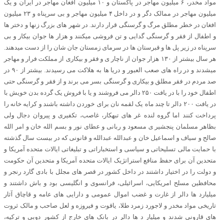
مواد مخدر، ۶ میلیون مهاجر در پاکستان و ۱۰ میلیون افغان مهاجر در ایران و یک
میلیون مهاجر در ممالک دگر و در داخل ۴ میلیون مهاجر و بی سرپناه و ۲۳ میلیون
افغان در خطر مطلق مرگ و گرسنگی قرار دارند. در شهر های بزرگ زنها و دختر ها
و اطفال از فقر و گرسنگی گدایی و تن فروشی میکنند و هزار ها جوان بیکار و بی
سرپناه در زیر پل ها و قبرستان ها در سرمای زمستان جان شان را از دست میدهند.
هر سال بیشتر از ۱۳۰ هزار جوان از ناچار ی و فقر و بیکاری از مملکت فرار و مهاجر
میشدند و در راه های صعب العبور و دریا ها به هلاکت می رسیدند. بیشتر از ۹۰ در
صد مردم در فقر مطلق و بیکاری و گرسنگی بسر می برند و از فقر و گرسنگی حتی
اطفال خود را با در یافت ۲۵۰ دالر می فروشند و یا با فروش یک گرده بدن خویش با
در یافت ۲۰۰ دالر تا چند ماه یک لقمه نان برای خوردن داشته باشند و کرایه خانه را
پرداخت کنند اما گروه لنده غر های تبهکار، غاصب، تکفیری و پیروان دجال ولی
بظاهر مسلمان پنجشیر ی مسعود و ربانی و عطای نور و بسم الله خان و امر الله
صالح و سیاف و اسماعیل خان و عبدالله عبدالله و قانونی که در بیست سال گذشته
با حمایت مالی تسلیحاتی و سیاسی و استخباراتی و تبلیغاتی ایالات متحده آمریکا و
متحدین آن برای حفظ منافع استراتژیک ایالات متحده آمریکا و متحدین آن حکومت
و دولت را در اختیار داشتند در داخل کشور در قصر های مجلل با بادی گارد رنجر و
محافظین مسلح امریکایی، اسرائیلی، فرانسوی و انگلیسی بود و باش داشتند و
میلیارد ها دالر از غارت و غضب اموال عمومی و دارایی های عامه و قاچاق آثار
تاریخی مواد مخدر و لاجورد زمرد طلا، یاقوت و فیروزه و لعل صاحب و مالک ثروت
های قارونی شدند و میلیار د ها دالر در بانک های خارج از کشور دوبی و ترکیه،