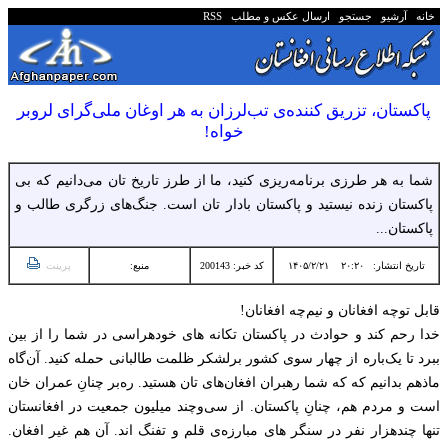
خانه
آرشیو
جستجو
ارسال عکس و مطلب
RSS
پاکستان، تزریق کننده‌ی تب‌لرزان به هر اوغان ملی‌گرای لر‌و‌بر
خواه!
شما به هر طرزی برنامه‌ریزی کنید، ما از طرز تاریخ تان می‌دانیم که بی
پاکستان زنده نیستید و پاکستان بادار تان‌ است. جنگ‌های زرگری طالب و
پاکستان...
تاریخ انتشار:
۲۰:۲۰ ۱۴۰۵/۲/۲۱
کد خبر: 200143
منبع:
پرینت
قابل توچه افغانان و نیم‌چه‌ افغانان!
خدا رحم کند و حوادث در پاکستان تکانه های خودهراسی در شما را از بین
ببرد تا یک‌باره از چهار سوی کشور برلشکر ظلمت طالبانی حمله کنید. آن‌گاه
ماذهم بدانیم که که شما رهبران افغان‌های تان هستید.‌ ره‌بر چنانِ عمران خان
است و مردم هم، چنانِ پاکستان. از سی‌وچند میلیون جمعیت در افغانستان
تنها چندهزار نفر در سنگر های مبارزه‌ی قلم و تفنگ اند. آن هم غیر افغان.