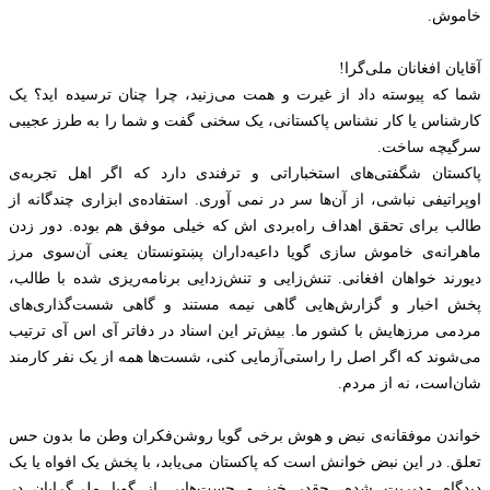
خاموش.
آقایان افغانان ملی‌گرا!
شما که پیوسته داد از غیرت و همت می‌زنید، چرا چنان ترسیده اید؟ یک
کارشناس یا کار نشناس پاکستانی، یک سخنی گفت و شما را به طرز عجیبی
سرگیچه ساخت.
پاکستان شگفتی‌های استخباراتی و ترفندی دارد که اگر اهل تجربه‌ی
اوپراتیفی نباشی، از آن‌ها سر در نمی آوری. استفاده‌ی ابزاری چندگانه از
طالب برای تحقق اهداف راه‌بردی اش که خیلی موفق هم بوده. دور زدن
ماهرانه‌ی خاموش سازی گویا داعیه‌داران پښتونستان یعنی آن‌سوی مرز
دیورند خواهان افغانی. تنش‌‌‌زایی و تنش‌‌‌زدایی برنامه‌ریزی شده با طالب،
پخش اخبار و گزارش‌هایی گاهی نیمه مستند و گاهی شست‌گذاری‌های
مردمی مرزهایش با کشور ما. بیش‌تر این اسناد در دفاتر آی اس آی ترتیب
می‌‌شوند که اگر اصل را راستی‌‌آزمایی کنی، شست‌ها همه از یک نفر کارمند
شان‌است، نه از مردم.
خواندن موفقانه‌‌ی نبض و هوش برخی گویا روشن‌فکران وطن ما بدون حس
تعلق. در این نبض خوانش‌ است که پاکستان می‌یابد، با پخش یک افواه یا یک
دیدگاه مدیریت شده، چقدر خیز و جست‌هایی از گویا ملی‌گرایان در