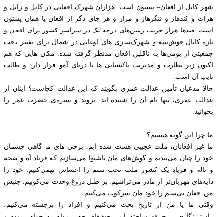
شهر کابل از افغان= پښتون است. هزاران شهرک افغانی در کابل و زابل و
هرات و کندهار و ننگرهار و مزار و هر جای دگر از افغان یا همان پشتون‌
است. صدها هزاز جریب زمین‌های درجه یک در سراسر کشور برای افغان و
تازه کانال قوش‌تیپه و شهرک‌‌سازی های اوغانی در شمال برای تغییر بافت
جمعیتی از بومی‌ها به ناقلین افغان مدنظر گرفته شده. مکان هایی که هم
اکنون زیر نظارت و مدیریت پاکستانی ها تا دریای آمو قرار دارد و طالب
نایب آن است.
حالا مدعیان تأمین عدالت عمری بگویند که این عدالت کجاست؟ اینان از
عدالت عمری، تنها نام آن را شنیده اند. بروید و سیره‌ی حضرت عمر را
بخوانید.
ما چرا این گونه هستیم؟
ما غیر افغانان، ملت عجیبی هست شده ایم. برخی های ما گاهی چشمان
خود را چنان می‌بندیم و‌ گوش‌های مان ناشنوا می‌سازیم که فریاد آه و ضجه
و ناله و فریادِ یک کشور ملت تحت ستم را احساس نهمی‌کنیم. خود را
دایه‌های مهربان‌تر از مادر می‌تراشیم. بر طبل دروغ وحدت می‌کوبیم. جنبش
من افغان نی‌ستم را خود مان سرکوب می‌کنیم،
وقتی ما یا من از تاریخ بحث می‌کنیم و افراد را برجسته می‌کنیم،
راستی‌نگاری را حرفه ساخته ایم. بحث‌های حقیر مدام به خواص بوده و‌