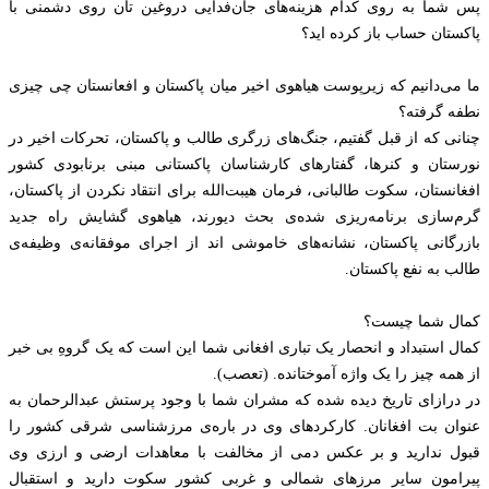
پس شما به روی کدام هزینه‌های جان‌فدایی دروغین تان روی دشمنی با
پاکستان حساب باز کرده اید؟
ما می‌دانیم که زیرپوست هیاهوی اخیر میان پاکستان و افعانستان چی‌ چیزی
نطفه گرفته؟
چنانی که از قبل گفتیم، جنگ‌های زرگری طالب و پاکستان، تحرکات اخیر در
نورستان و کنرها، گفتارهای کارشناسان پاکستانی مبنی برنابودی کشور
افغانستان، سکوت طالبانی، فرمان هیبت‌‌الله برای انتقاد نکردن از پاکستان،
گرم‌سازی برنامه‌ریزی شده‌ی بحث دیورند، هیاهوی گشایش راه جدید
بازرگانی پاکستان، نشانه‌های خاموشی اند از اجرای موفقانه‌ی وظیفه‌ی
طالب به نفع پاکستان.
کمال شما چیست؟
کمال استبداد و انحصار یک تباری افغانی شما این است که یک گروهِ بی خبر
از همه چیز را یک واژه آموختانده. (تعصب).
در درازای تاریخ دیده شده که مشران شما با وجود پرستش عبدالرحمان به
عنوان بت افغانان. کارکردهای وی در باره‌ی مرز‌شناسی شرقی کشور را
قبول ندارید و بر عکس دمی از مخالفت با معاهدات ارضی و ارزی وی
پیرامون سایر مرزهای شمالی و غربی کشور سکوت دارید و استقبال