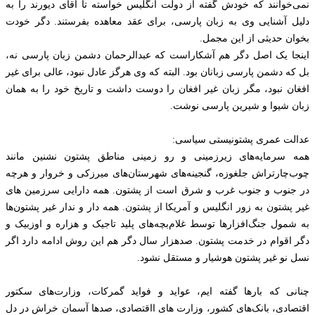
نمی‌خوانند که خودش گفته از دولت انگلیس خواسته تا آقای دیورند را به
دلیل آشنایی وی به زبان پارسی، برای عقد معاهده بفرستند. دگر خودت
بخوان حدیثی از این مجمل.
اینجا یک اصل دگر هم آشکاراست که عبدالرحمان دشمن زبان پارسی نه،
بل که دشمن پارسی زبانان بود. البته که وی هرگز عادل نبود، عالی برای غیر
افغان نبود، مگر زبان غیر افغان را دوست داشت و تاریخ خود را به همان
زبان شیوا و‌ شیرین پارسی نوشت.
عدالت عمری پشتونیستی سیاسی:
همه سرمایه‌های زیرزمینی و رو زمینی مناطق پشتون نشنین مانند
چوب‌چارتراش جلغوزه، گنجینه‌های شهرستان‌‌های میرزکی و خروار و هر‌چه
در جنوب و جنوب غرب و شرق است از پشتون. همه دارایی‌ سرزمین های
غیر پشتون به زور انگلیس و آمریکا از پشتون. همه دار و ندار غیر پشتون‌ها
به شمول جنگ‌افزار‌ها توسط غلام‌بچه‌های پلید تاجیک و هزاره و اوزبیک و
دگر اقوام در خدمت پشتون. صدهزار سال دگر هم این روش ادامه دارد اگر
نسل نو غیر پشتون هوشیار و مستقل نشود.
چنانی که بارها گفته ایم، عواید ‌و فواید گمرکات، وزارت‌های سکتور
اقتصادی، بانک‌های کشور، وزارت های ااقتصادی، صدها آسمان خراش در دل