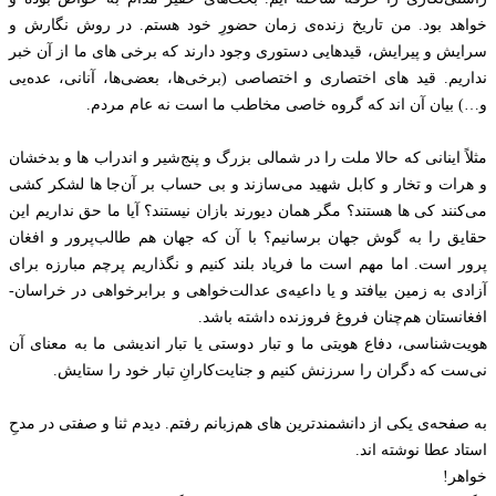
خواهد بود. من تاریخ زنده‌ی زمان حضورِ خود هستم. در روش نگارش و
سرایش و پیرایش، قید‌هایی دستوری وجود دارند که برخی های ما از آن خبر
نداریم. قید های اختصاری و اختصاصی (برخی‌ها، بعضی‌ها، آنانی، عده‌یی
و…) بیان آن اند که گروه خاصی مخاطب ما است نه عام مردم.
مثلاً اینانی که حالا ملت را در شمالی بزرگ و پنج‌شیر و اندراب ها و بدخشان
و هرات و تخار و کابل شهید می‌سازند و بی حساب بر آن‌جا ها لشکر کشی
می‌کنند کی ها هستند؟ مگر همان دیورند بازان نیستند؟ آیا ما حق نداریم این
حقایق را به گوش جهان برسانیم؟ با آن که جهان هم طالب‌پرور و افغان
پرور است. اما مهم‌ است ما فریاد بلند کنیم و نگذاریم پرچم مبارزه برای
آزادی به زمین بیافتد و یا داعیه‌ی عدالت‌خواهی و برابرخواهی در خراسان-
افغانستان هم‌‌چنان فروغ فروزنده داشته باشد.
هویت‌شناسی،‌ دفاع هویتی ما و تبار دوستی یا تبار‌ اندیشی ما به معنای آن
نی‌ست که دگران را سرزنش کنیم و جنایت‌کارانِ تبار خود را ستایش.
به صفحه‌ی یکی از دانشمند‌ترین های هم‌زبانم رفتم.‌ دیدم ثنا و صفتی در مدحِ
استاد عطا نوشته اند.
خواهر!