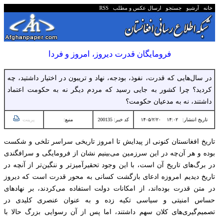
خانه
آرشیو
جستجو
ارسال عکس و مطلب
RSS
فرومایگان قدرت دیروز، امروز و فردا
در سال‌هایی که قدرت، نفوذ، بودجه، نهاد و تریبون در اختیار داشتید، چه
کردید؟ چرا کشور به جایی رسید که مردم دیگر نه به حکومت اعتماد
داشتند، نه به مدعیان حکومت؟
تاریخ انتشار:
۱۴:۰۲ ۱۴۰۵/۲/۲۰
کد خبر: 200135
منبع:
پرینت
تاریخ افغانستان کنونی از پیدایش تا امروز تاریخی سراسر تلخی و شکست
بوده و هر آن‌چه در این سرزمین می‌بینیم نشان از فرومایگی و سرافگندی
در برگ‌های تاریخ آن است، با این وجود تحقیرآمیزتر و ننگین‌تر از آنچه در
تاریخ دیدیم امروزه ادعای بازگشت کسانی به محور قدرت است که دیروز
در متن قدرت بوده‌اند، از امکانات دولت استفاده می‌کردند، بر نهادهای
حساس امنیتی و سیاسی تکیه زده و به عنوان عنصری کلیدی در
تصمیم‌گیری‌های کلان سهم داشتند، اما پس از آن رسوایی بزرگ حالا با