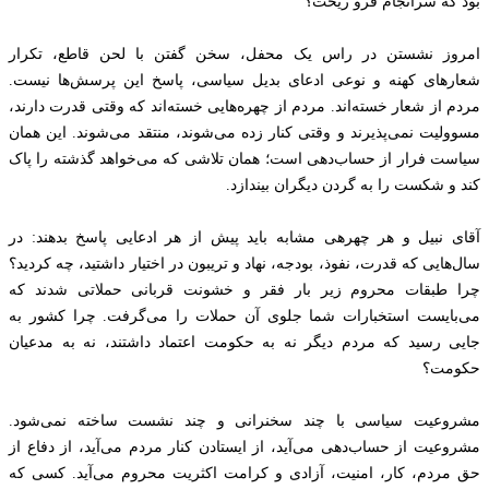
بود که سرانجام فرو ریخت؟
امروز نشستن در راس یک محفل، سخن گفتن با لحن قاطع، تکرار
شعارهای کهنه و نوعی ادعای بدیل سیاسی، پاسخ این پرسش‌ها نیست.
مردم از شعار خسته‌اند. مردم از چهره‌هایی خسته‌اند که وقتی قدرت دارند،
مسوولیت نمی‌پذیرند و وقتی کنار زده می‌شوند، منتقد می‌شوند. این همان
سیاست فرار از حساب‌دهی است؛ همان تلاشی که می‌خواهد گذشته را پاک
کند و شکست را به گردن دیگران بیندازد.
آقای نبیل و هر چهرهی مشابه باید پیش از هر ادعایی پاسخ بدهند: در
سال‌هایی که قدرت، نفوذ، بودجه، نهاد و تریبون در اختیار داشتید، چه کردید؟
چرا طبقات محروم زیر بار فقر و خشونت قربانی حملاتی شدند که
می‌بایست استخبارات شما جلوی آن حملات را می‌گرفت. چرا کشور به
جایی رسید که مردم دیگر نه به حکومت اعتماد داشتند، نه به مدعیان
حکومت؟
مشروعیت سیاسی با چند سخنرانی و چند نشست ساخته نمی‌شود.
مشروعیت از حساب‌دهی می‌آید، از ایستادن کنار مردم می‌آید، از دفاع از
حق مردم، کار، امنیت، آزادی و کرامت اکثریت محروم می‌آید. کسی که