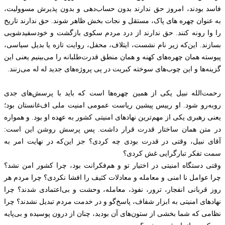
فاسد بودند، امروز حق ندارند بدون حساب‌دهی و بدون پذیرش مسوولیت،
به‌ عنوان چهره‌ های پاک، مستقل و نجات‌ بخش ظاهر شوند. حق ندارند تاریخ
را وا رونه کنند. حق ندارند از درد مردم سکوی بازگشت و خودسفیدشویی
بسازند. این‌که زیر نام نشست، ایتلاف، محفل، روایت تازه یا بدیل سیاسی،
پیوسته همان چهره‌های کهنه و همان منطق قدرت‌طلبانه را می‌بینیم یعنی این
گزینه‌ها و این چوب‌های سوخته کبریت در پی پروژه‌های جدید له له می‌زنند.
رحمت‌الله نبیل یکی از همین چهره‌ها است که باید با پرسش‌های جدی
روبه‌رو شود. او رییس پیشین ریاست عمومی امنیت ملی اف‌غانستان بود؛
یعنی رهبری یکی از مهم‌ترین نهادهای امنیتی کشور به عهده او بود. و همواره
در متن همان ساختار قدرت قرار داشت. پس پرسش روشن این است:
آقای نبیل، وقتی در قدرت بودی چه کردی؟ جز این‌که در نهایت امر به
سمت تفکر تبارگرایی غش کردی؟
وقتی دستگاه امنیتی در اختیار تو و هم‌فکرانت بود، چرا کشور امن نشد؟
چرا عوامل نا امنی و معامله و معادلات کثیف را افشا نکردی؟ چرا مردم هر
روز قربانی انفجار، ترور، نفوذ، معامله، وحشت و بی‌اعتمادی شدند؟ چرا
نهادهای امنیتی به ابزار شفاف، پاسخ‌گو و در خدمت مردم تبدیل نشدند؟ چرا
نظامی که شما بخشی از ستون‌های آن بودید، چنان از درون پوسیده و بی‌پایه