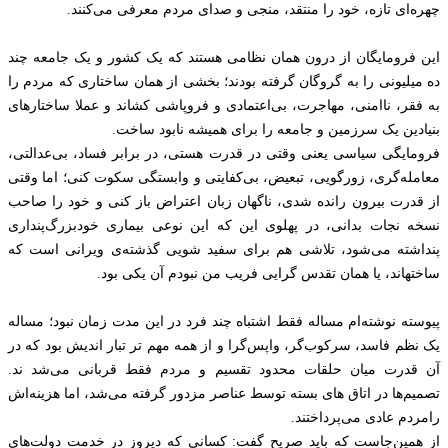
چهره‌ای تازه، خود را منتقد، منجی و صدای مردم معرفی می‌کنند.
این فرومایگان از درون همان نظامی هستند که یک کشور و یک جامعه چند
ده میلیونی را به گروگان گرفته بودند؛ بخشی از همان ساختاری که مردم را
به فقر، ناامنی، مهاجرت، بی‌اعتمادی و فروپاشی کشاند و عملا ساختارهای
بنیادین یک سرزمین و جامعه را برای همیشه نابود ساخت.
فرومایگی سیاسی یعنی وقتی در قدرت هستی، در برابر فساد، بی‌عدالتی،
معامله‌گری، زورگویی، تبعیض، بی‌کفایتی و وابستگی سکوت کنی؛ اما وقتی
از قدرت بیرون رانده شدی، ناگهان زبان اعتراض باز کنی و خود را صاحب
نسخه نجات بدانی، در پهلوی این که این نوعی بیماری خودبزرگ‌پنداری
پنداشته می‌شود، تلاشی هم برای سفید شویی گذشته‌ی ویرانی است که
ساختهاند‌، یا همان تقدس گرایی فریب من نبودم آن یکی بود.
پیوسته نوشته‌ام مساله فقط اشتباه چند فرد در این مدت زمان نبود؛ مساله
یک نظم فاسد، سرکوب‌گر، واپس‌گرا و از همه مهم‌ تر تبار اندیش بود که در
آن قدرت میان حلقات محدود تقسیم و مردم فقط قربانی می‌شد ند.
تصمیم‌ها در اتاق‌ های بسته توسط عناصر مزدور گرفته می‌شد، اما هزینه‌اش
رامردم عادی می‌پرداختند.
از همین‌جاست که باید صریح گفت: کسانی که دیروز در خدمت دولت‌های