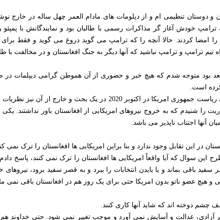
ن و دوستان تنظیمی ام و از دپلومات های مادام العمر چهل ساله در خارج نوش
ترامپ خودش آغاز گر مذاکرات رسمی با طالبان بود و نمایندگانش با پمپئو
را امضا کردند. حالا آنچه را که ترامپ می گوید دروغ می گوید و فقط برای ت
یم ترامپ و ترامپ نباشید که آنها دیگر به جنگ افغانستان و در مخالفت با طال
عد بود متوجه شدم که هیچ خبر و حضوری از آن هموطن گرامی دیپلمات در 
کرده است.
قبل از آن و در آستانۀ مبارزات انتخاباتی ریاست جمهوری امریکا در اکتوبر 
 را شنیدم که به خروج نیروهای امریکایی از افغانستان باور نداشتند. یکی 
ن آنها اجتناب ناپذیر می باشد.
انستان در این تقابل وجود ندارد و بنا براین امریکایی ها افغانستان را ترک نمی کنن
ای آن روز(پنجم اکتوبر 2020) با طرح این سوال که آیا واقعاً امریکایی ها افغانستان را ترک نمی کنند،
 سفید باقی بماند و یا بایدن انتخابات را ببرد و به قصر سفید برود، نیروهای 
ی و هیچ عضو ناتو بدون امریکا حتی برای یک روز هم در افغانستان باقی نمی مان
 چشم دوخته اند که شاید آنها کاری کنند.
آزادی، عدالت و آسایش نمی آورد و موجب تغییر نمی شود. حتی خداوند هم ب