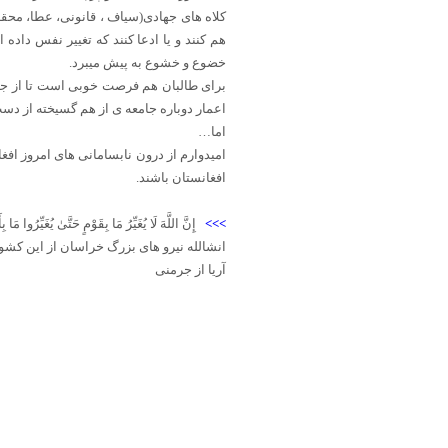
کلاه های جهادی(سیاف ، قانونی، عطا، محقق
هم کنند و یا ادعا کنند که تغییر نفس داده 
خضوع و خشوع به پیش میبرد.
برای طالبان هم فرصت خوبی است تا از جری
اعمار دوباره جامعه ی از هم گسیخته از دست
اما…
امیدوارم از درون نابسامانی های امروز افغ
افغانستان باشند.
>>>
إِنَّ اللَّهَ لَا یُغَیِّرُ مَا بِقَوْمٍ حَتَّیٰ یُغَیِّرُوا مَا 
انشالله نیرو های بزرگ خراسان از این کشو
آریا از جرمنی