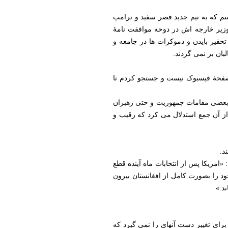
تم که به تیم جدید قصر سفید و ترامپ
 وزیر خارجه اش در دوحه موافقت نامۀ
حقیر بایدن و دموکرات ها در جامعه و
بان بر نمی گردند.
صفحۀ فیسبوک نیست و جستجو کردم تا
2020 در یک بحث و خارج از آن نیز نظریات بعضی مقامات جمهوریت و حتی رهبران
از آن جمع استدلال می کرد که رقیب و
د.
 پاسخ دادم: «امریکا پس از انتخابات ماه آینده قطع
خود را بصورت کامل از افغانستان بیرون
د.»
رای تغییر دست آنهای را نمی گیرد که