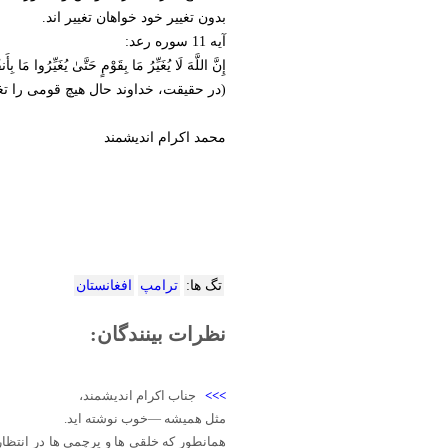
بدون تغییر خود خواهان تغییر اند.
آیه 11 سوره رعد:
إِنَّ اللَّهَ لَا یُغَیِّرُ مَا بِقَوْمٍ حَتَّیٰ یُغَیِّرُوا مَا بِأَ
(در حقیقت، خداوند حال هیچ قومی را تغیی
محمد اکرام اندیشمند
تگ ها:
ترامپ
افغانستان
نظرات بینندگان:
>>>
جناب اکرام اندیشمند،
مثل همیشه —خوب نوشته اید.
همانطور که خلقی ها و پرچمی ها در انتظا