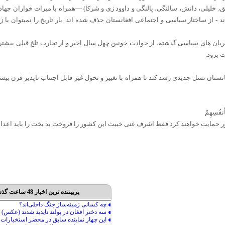
، خلیلی، دانش، سالنگی، پالنگی و داوود زی و شرکا) —همراه با میراث خواران جهادی 
اند - از ساختار سیاسی و اجتماعی افغانستان حذف شده اند. بار تاریخ را نمیتوان با زور
ان های سیاسی گذشته، از حوادث خونین چهل سال اخیر و از تجارب تلخ قبلی بیشتر ب
 برود.
انستان نسل جدیدی رشد کند تا همراه با تغییر و تحول غیر قابل اجتناب ناپذیر قرن ب
بِأَنفُسِهِمْ
ر حمایت خواهند کرد فقط اشرف غنی خبیث این کشور را فروخت بد بخت را باید اعدام
پربیننده ترین اخبار 48 ساعت گذشته