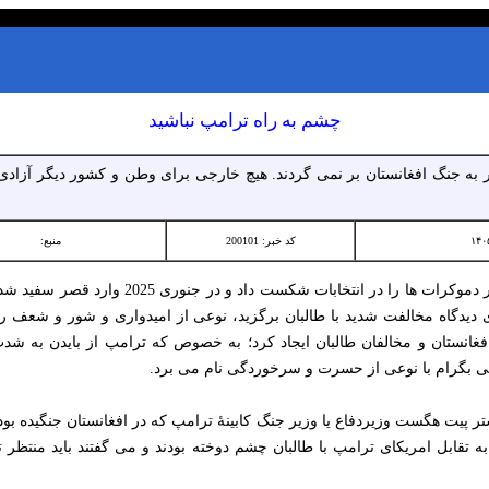
چشم به راه ترامپ نباشید
گر به جنگ افغانستان بر نمی گردند. هیچ خارجی برای وطن و کشور دیگر آزا
کد خبر: 200101
منبع:
در آن روزهای که ترامپ برای دومین بار دموکرات ه
ای دیدگاه مخالفت شدید با طالبان برگزید، نوعی از امیدواری و شور و شعف 
انستان و مخالفان طالبان ایجاد کرد؛ به خصوص که ترامپ از بایدن به شدت
وایی بگرام با نوعی از حسرت و سرخوردگی نام می برد.
تر پیت هگست وزیردفاع یا وزیر جنگ کابینۀ ترامپ که در افغانستان جنگیده بود 
 تقابل امریکای ترامپ با طالبان چشم دوخته بودند و می گفتند باید منتظر 