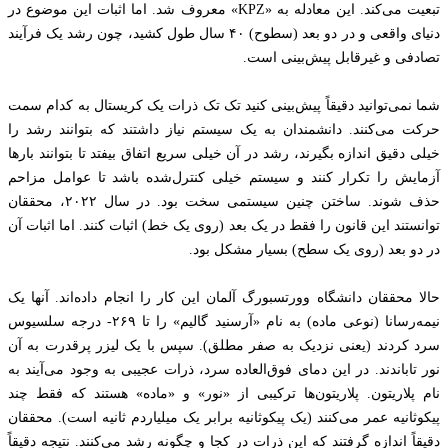
تبعیت می‌کند. این معادله به «KPZ» معروف شد. اما اثبات این موضوع در
دنیای واقعی و در دو بعد (سطوح) ۴۰ سال طول کشید، چون رشد یک فرآیند
تصادفی و غیرقابل پیش‌بینی است.
شما نمی‌توانید دقیقاً پیش‌بینی کنید تک تک ذرات یک کریستال به کدام سمت
حرکت می‌کنند. دانشمندان به یک سیستم نیاز داشتند که بتوانند رشد را
خیلی دقیق اندازه بگیرند، رشد در آن خیلی سریع اتفاق بیفتد تا بتوانند بارها
آزمایش را تکرار کنند و سیستم خیلی کنترل‌شده باشد تا عوامل مزاحم
حذف شوند. ساختن چنین سیستمی سخت بود. در سال ۲۰۲۲، محققان
توانستند این قانون را فقط در یک بعد (روی یک خط) اثبات کنند. اما اثبات آن
در دو بعد (روی یک سطح) بسیار مشکل بود.
حالا محققان دانشگاه وورتسبورگ آلمان این کار را انجام داده‌اند. آنها یک
نیمه‌رسانا (نوعی ماده) به نام «آرسنید گالیم» را تا ۲۶۹- درجه سلسیوس
سرد کردند (یعنی نزدیک به صفر مطلق). سپس با یک لیزر پرقدرت به آن
نور تاباندند. در این دمای فوق‌العاده سرد، ذرات عجیبی به وجود می‌آیند به
نام پلاریتون. پلاریتون‌ها ترکیبی از «نور» و «ماده» هستند که فقط چند
پیکوثانیه عمر می‌کنند (یک پیکوثانیه برابر یک میلیاردم ثانیه است). محققان
دقیقاً اندازه گرفتند که این ذرات در کجا و چگونه رشد می‌کنند. نتیجه دقیقاً