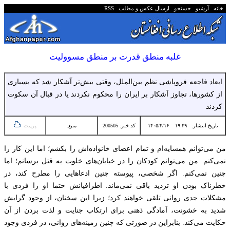
خانه
آرشیو
جستجو
ارسال عکس و مطلب
RSS
غلبه منطق قدرت بر منطق مسوولیت
ابعاد فاجعه فروپاشی نظم بین‌الملل، وقتی بیش‌تر آشکار شد که بسیاری
از کشورها، تجاوز آشکار بر ایران را محکوم نکردند یا در قبال آن سکوت
کردند
تاریخ انتشار:
۱۹:۴۹ ۱۴۰۵/۴/۱۶
کد خبر: 200505
منبع:
پرینت
من می‌توانم همسایه‌ام و تمام اعضای خانواده‌اش را بکشم؛ اما این کار را
نمی‌کنم. من می‌توانم کودکان را در خیابان‌های خلوت به قتل برسانم؛ اما
چنین نمی‌کنم. اگر شخصی، پیوسته چنین ادعاهایی را مطرح کند، در
خطرناک بودن او تردید باقی نمی‌ماند. اطرافیانش حتما او را فردی با
مشکلات جدی روانی تلقی خواهند کرد؛ زیرا این سخنان، از وجود گرایش
شدید به خشونت، آمادگی ذهنی برای ارتکاب جنایت و لذت بردن از آن
حکایت می‌کند. بنابراین در صورتی که چنین زمینه‌های روانی، در فردی وجود