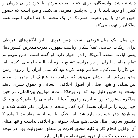
داشته باشد، وابستگان، برای حفظ امنیت مردم، یا خود در پی درمان و
کنترل او برمی‌آیند یا او را به پلیس معرفی می‌کنند. واضح است که حضور
چنین فردی با این ذهنیت خطرناک در یک محله، تا چه اندازه امنیت همه
ساکنان را تهدید می‌کند.
این مثال، یک مثال فرضی نیست. چنین فردی با این انگیزه‌های افراطی
برای ارتکاب جنایت، عملاً سکان ریاست‌جمهوری قدرت‌مندترین کشور دنیا؛
یعنی ایالات متحده آمریکا، را در اختیار دارد. او گفته است: «من می‌توانم
تمام مقامات ایران را در مراسم تشییع جنازه آیت‌الله خامنه‌ای بکشم؛ اما
این کار را نمی‌کنم.» قبلاً نیز تهدید کرده بود که تمدن ایران را از روی زمین
محو می‌کند. این نشان می‌دهد که ترامپ به هیچ‌یک از مقررات نظام
بین‌المللی و هیچ اصلی از اصول اخلاقی، انسانی و حقوق بشری پایبند
نیست. به همین دلیل بود که او، برخلاف تمام موازین بین‌الملل، در حین
مذاکره دستور تجاوز به ایران و ترور آیت‌الله خامنه‌ای را صادر کرد و جنگ
چهل‌روزه را بر ایران تحمیل کرد که در نتیجه آن هزاران نفر کشته شدند و
میلیاردها دلار خسارت وارد شد. این جنگ، با استناد به مفاد بند ۴ ماده ۲
منشور سازمان ملل متحد، هیچ مبنای حقوقی و اخلاقی نداشت و تنها مبنای
آن توانایی انجام کار و غلبه منطق قدرت بر منطق مسوولیت بود. در نتیجه
این وضعیت حکایت از فروپاشی نظام بین‌الملل دارد.