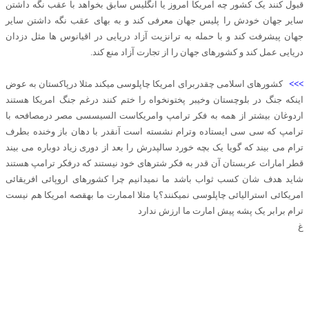
قبول کنند یک کشور چه آمریکا امروز یا انگلیس سابق بخواهد با عقب نگه داشتن
سایر جهان خودش را پلیس جهان معرفی کند و به بهای عقب نگه داشتن سایر
جهان پیشرفت کند و با حمله به ترانزیت آزاد دریایی در اقیانوس ها مثل دزدان
دریایی عمل کند و کشورهای جهان را از تجارت آزاد منع کند.
>>>
کشورهای اسلامی چقدربرای امریکا چاپلوسی میکند مثلا درپاکستان به عوض
اینکه جنگ در بلوچستان وخیبر پختونخواه را ختم کنند درغم جنگ امریکا هستند
اردوغان بیشتر از همه به فکر ترامپ وامریکاست السیسسی مصر درمصافحه با
ترامپ که سی سی ایستاده وترام نشسته است آنقدر با دهان باز وخنده بطرف
ترام می بیند که گویا یک بچه خورد سالپدرش را بعد از دوری زیاد دوباره می بیند
قطر امارات عربستان آن قدر به فکر شترهای خود نیستند که درفکر ترامپ هستند
شاید هدف شان کسب ثواب باشد ما نمیدانیم چرا کشورهای اروپائی افریقائی
امریکائی استرالیائی چاپلوسی نمیکنند؟یا مثلا اممارت ما بهقصه امریکا هم نیست
ترام برابر یک پشه پیش امارت ما ارزش ندارد
غ