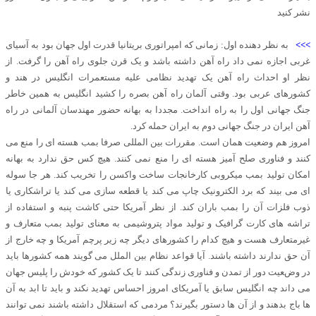
نشر کنید
>>>
به نظر دهنده اول: زمانی که امپراتوری بریتانیا قدرت اول جهان بود به آسیای
غربی اجازه نمی داد راه آهن داشته باشد و یک قرن جلوی راه آهن را گرفت. از
نظر او احداث راه آهن یک تهدید نظامی علیه مستعمرات انگلیس در هند و
کشورهای عربی بود. وقتی آلمان راه آهن بصره را کشید انگلیس به همین خاطر
جنگ جهانی اول را به راه انداخت. مجددا به بهانه حضور مهندسان آلمانی در راه
آهن ایران در جنگ جهانی دوم به ایران حمله کرد.
امروز هم وضعیت همان است. مقررات بین المللی صرفا بمب هسته ای را منع می
کنند و فناوری صلح آمیز هسته ای را منع نمی کنند. هیچ کس حق ندارد به بهانه
امکان تولید بمب میکروبی کارخانجات ساخت واکسن را تخریب کند. هر جا سوله
ای می بیند که برد الکترونیک چاپ می کند یا قطعه سازی می کند یا تراشکاری یا
ذوب فلزات آن را بمب باران کند. از نظر آمریکا حتی کاشت پنبه و استفاده از
تراشه های کارت گرافیک و تولید مواد پتروشیمی به معنای تولید بمب متعارف و
غیرمتعارف هست و هیچ کدام را کشورهای دیگر چه زیر پرچم آمریکا و چه خارج از
آن حق ندارند داشته باشند. آیا قواعد نظام بین الملل می گویند همه کشورها باید
در وضعیت دور از تمدن و فناوری زندگی کنند تا یک کشور که خودش را پلیس جهان
می داند چه انگلیس سابق یا آمریکای امروز احساس تهدید نکند و باید تا ابد به آن
ها باج بدهند و از آن ها دستور بگیرند؟ مردمی که استقلال داشته باشند نمی توانند