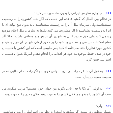
>>>
امیدوارم نظر من ایرانی را بدون سانسور نشر کنید :
در نظام بین الملل که گفتید قاعده این هست که اگر شما کشوری را به رسمیت
نمیشناسید ولی سازمان ملل آن را به رسمیت میشناسید باید بدون هیچ بهانه ای یا
انرا به رسمیت بشناسید یا اگر مشروط می کنید دقیقا به سازمان ملل اعلام موضع
رسمی کنید ولی حق ندارید قائل به نابودی آن بر هر هیچ منطقی باشید.. حالا اگر
تمام امکانات سیاسی و نظامی و.. خود را بر محور ارمان نابودی آن قرار بدهید و
کشور مورد نظر را متخاصم قلمداد کنید پس طبیعی است که این کشور با همپیمان
خود در صدد حفظ موجودیت خود هر اقدامی را انجام دهد و امریکا بعنوان همپیمان
اسراییل چنین کرد.
>>>
به قول آن شاعر خراسانی برو تا توانی قوی شو اگر راحت جان طلبی که در
طبیعت ضعیف پایمال است
>>>
به اولی: آمریکا با چه زبانی بگوید من جهان خوار هستم؟ مرتب میگوید من
نفت آن کشور را میخواهم. فلان کشور را به من بدهید. فلان معدن را به من بدهید.
>>>
اولی!
بسیار منطقی تر میبود اگر میگفتی: امیدوارم نظر من اسراییلی را بدون سانسور