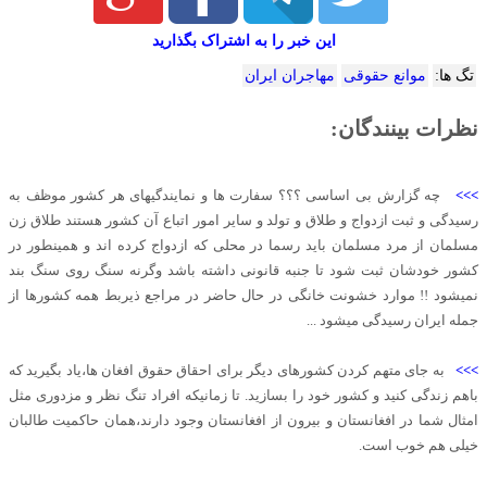
این خبر را به اشتراک بگذارید
تگ ها:
موانع حقوقی
مهاجران ایران
نظرات بینندگان:
>>>
چه گزارش بی اساسی ؟؟؟ سفارت ها و نمایندگیهای هر کشور موظف به
رسیدگی و ثبت ازدواج و طلاق و تولد و سایر امور اتباع آن کشور هستند طلاق زن
مسلمان از مرد مسلمان باید رسما در محلی که ازدواج کرده اند و همینطور در
کشور خودشان ثبت شود تا جنبه قانونی داشته باشد وگرنه سنگ روی سنگ بند
نمیشود !! موارد خشونت خانگی در حال حاضر در مراجع ذیربط همه کشورها از
جمله ایران رسیدگی میشود ...
>>>
به جای متهم کردن کشورهای دیگر برای احقاق حقوق افغان ها،یاد بگیرید که
باهم زندگی کنید و کشور خود را بسازید. تا زمانیکه افراد تنگ نظر و مزدوری مثل
امثال شما در افغانستان و بیرون از افغانستان وجود دارند،همان حاکمیت طالبان
خیلی هم خوب است.