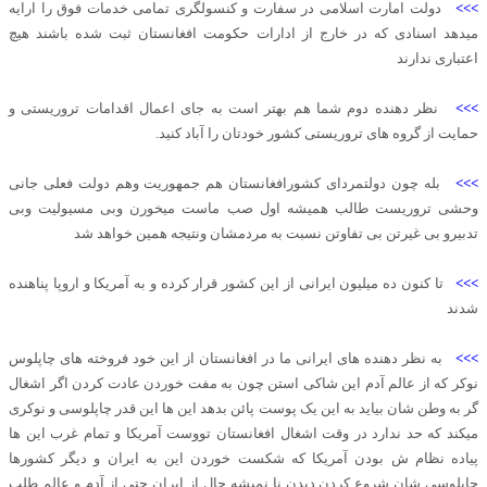
>>>
دولت امارت اسلامی در سفارت و کنسولگری تمامی خدمات فوق را ارایه
میدهد اسنادی که در خارج از ادارات حکومت افغانستان ثبت شده باشند هیچ
اعتباری ندارند
>>>
نظر دهنده دوم شما هم بهتر است به جای اعمال اقدامات تروریستی و
حمایت از گروه های تروریستی کشور خودتان را آباد کنید.
>>>
بله چون دولتمردای کشورافغانستان هم جمهوریت وهم دولت فعلی جانی
وحشی تروریست طالب همیشه اول صب ماست میخورن وبی مسیولیت وبی
تدبیرو بی غیرتن بی تفاوتن نسبت به مردمشان ونتیجه همین خواهد شد
>>>
تا کنون ده میلیون ایرانی از این کشور قرار کرده و به آمریکا و اروپا پناهنده
شدند
>>>
به نظر دهنده های ایرانی ما در افغانستان از این خود فروخته های چاپلوس
نوکر که از عالم آدم این شاکی استن چون به مفت خوردن عادت کردن اگر اشغال
گر به وطن شان بیاید به این یک پوست پائن بدهد این ها این قدر چاپلوسی و نوکری
میکند که حد ندارد در وقت اشغال افغانستان تووست آمریکا و تمام غرب این ها
پیاده نظام ش بودن آمریکا که شکست خوردن این به ایران و دیگر کشورها
چاپلوسی شان شروع کردن دیدن نا نمیشه حال از ایران حتی از آدم و عالم طلب