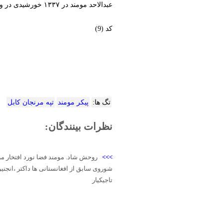
عبدالاحد مومند در ۱۳۳۷ خورشیدی در ولسوالی اندر غزنی متولد شده بود و از سال ۲۰۰۳ تا کنون در شهر اشتوتگارت آلمان زندگی می‌کرد.
کد (9)
تگ ها:
پیکر مومند
تپه مرنجان کابل
نظرات بینندگان:
>>>
روحش شاد. مومند فضا نورد افتخار مر
شوروی سابق از افغانستانی ها داکتر ،انجنی
تاجیکیار