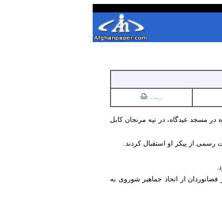
پرینت
وز (دوشنبه، ۱۵ سرطان) پس از ادای نماز جنازه در مسجد عیدگاه، در تپه مرنجان کابل
ت رسمی از پیکر او استقبال کردند.
 مأموریت «سایوز تی‌ام-۶» همراه با شماری دیگر از فضانوردان از اتحاد جماهیر شوروی به