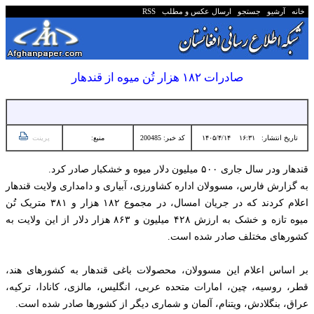
خانه
آرشیو
جستجو
ارسال عکس و مطلب
RSS
صادرات ۱۸۲ هزار تُن میوه از قندهار
تاریخ انتشار:
۱۶:۳۱ ۱۴۰۵/۴/۱۴
کد خبر: 200485
منبع:
پرینت
قندهار ودر سال جاری ۵۰۰ میلیون دلار میوه و خشکبار صادر کرد‌.
به گزارش فارس، مسوولان اداره کشاورزی، آبیاری و دامداری ولایت قندهار
اعلام کردند که در جریان امسال، در مجموع ۱۸۲ هزار و ۳۸۱ متریک تُن
میوه تازه و خشک به ارزش ۴۲۸ میلیون و ۸۶۳ هزار دلار از این ولایت به
کشورهای مختلف صادر شده است.
بر اساس اعلام این مسوولان، محصولات باغی قندهار به کشورهای هند،
قطر، روسیه، چین، امارات متحده عربی، انگلیس، مالزی، کانادا، ترکیه،
عراق، بنگلادش، ویتنام، آلمان و شماری دیگر از کشورها صادر شده است.