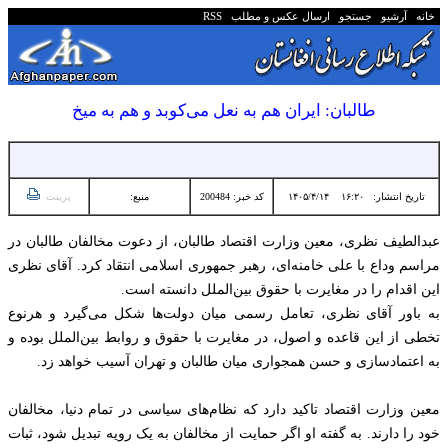
خانه
آرشیو
جستجو
ارسال عکس و مطلب
RSS
طالبان: ایران هم به نعل می‌‌کوبد و هم به میخ
تاریخ انتشار:
۱۶:۲۰ ۱۴۰۵/۴/۱۴
کد خبر: 200484
منبع:
پرینت
عبدالطیف نظری، معین وزارت اقتصاد طالبان، از دعوت مخالفان طالبان در
مراسم وداع با علی خامنه‌ای، رهبر جمهوری اسلامی انتقاد کرد. آقای نظری
این اقدام را در مغایرت با حقوق بین‌الملل دانسته است.
به باور آقای نظری، تعامل رسمی میان دولت‌ها شکل می‌گیرد و هرنوع
تخطی از این قاعده و اصول، در مغایرت با حقوق و روابط بین‌الملل بوده و
به اعتمادسازی و حسن همجواری میان طالبان و تهران آسیب خواهد زد.
معین وزارت اقتصاد تاکید دارد که نظام‌های سیاسی در تمام دنیا، مخالفان
خود را دارند. به گفته او اگر حمایت از مخالفان به یک رویه تبدیل شود، ثبات