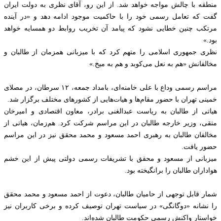
منطقه با چالش مواجه خواهد شد. از این رو، آقای نظری به دولت ایران
گفت که تعامل رسمی خود را با حاکمیت موجود ادامه دهد و «در آینده
مرتکب چنین خطایی نشود که پیامد آن تخریب روابط دو همسایه خواهد
بود.»
نظری جمهوری اسلامی را متهم کرد که با میزبانی همزمان از طالبان و
مخالفانش «هم به نعل می‌کوبد و هم به میخ.»
مراسم رسمی وداع با علی خامنه‌ای، بامداد جمعه، ۱۲ سرطان، در مصلای
خمینی تهران با حضور مقام‌ها و هیات‌هایی از کشورهای مختلف برگزار شد.
هیاتی از طالبان به ریاست عبدالغنی برادر، معاون اقتصادی و امیرخان
متقی، وزیر خارجه طالبان در این مراسم شرکت کرد. هم‌زمان، هیاتی از
مخالفان طالبان به رهبری احمد مسعود و محمد محقق نیز در این مراسم
حضور یافت.
میزبانی از مسعود و محقق با تشریفات رسمی دولتی پیش از این خشم
هواداران طالبان را برانگیخته بود.
شمار قابل توجهی از حامیان طالبان، دعوت از احمد مسعود و محمد محقق
را نشانه «دوگانگی» در سیاست تهران توصیف کرده و برخی کاربران نیز
خواستار واکنش رسمی حکومت طالبان شده‌اند.