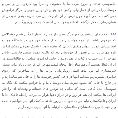
جاسوسی شدند و خروج مردم ما با خشونت وناسزا بود کارفرماایرانی من و
دوستانم را دریکی از عمارتهای لوکس خود پنهان کرد واین خوبی را هرگز فراموش
نمی کنم نام نمی گویم چون ترس از ان دارم که این مرد شریف بندی شودمن از
همان زمان به فکربازگشت افتادم و خوشحال استم که به کشورم برگشتم.
>>>
لالام جان از شنیدن خبر مرگ وطن دار محترم بسیار غمگین شدم مشکلاتی
که مرحوم داشت از همه مهاجرین هست از جمله خود من در شیکاگو هویت
افغانستانی خود را پنهان میکنم تا جایی که بشود خود را تاجیک معرفی میکنم اما در
باره مهاجرین ایران قصور از خودشان بود که بافت عمدتا سنتی فارسی زبانان
مهاجر را بی حساب و کتاب بر هم زدنند تا جایی که امروز مبلغین نو طالبانیسم در
ایران فعال هستند آن هم میان اقل پنجاه فیصد مهاجر غیر فارسی زبان مایه بسیار
شرمساری اما من علت اصلی رویگردانی ایرانی ها را نه مهاجرین که اردوی
سایبری پشتونیزیم میدانم اینها در داخل کشور قومیت ها را به جان هم میاندازند و
در خارج تا جایی که بشود نفرت میان دوستان ما و ما فراهم میکنند یک نگاه به
سوسیال مدیا کافی است که بدانی چه توهین های خبیثانه و وقیحانه ای را نثار
ایرانی ها میکنند آن هم هر روز و در تیراژ دهها هزار سایبری،، رابطه تاجیک ها با
ایران و تاجیکستان نباید خراب شود ما در روز حادثه به کمک آنها نیاز خواهیم داشت
و از حیث تامین منافعشان و منافعمان به ارتباط با آنها نیازی مبرم داریم