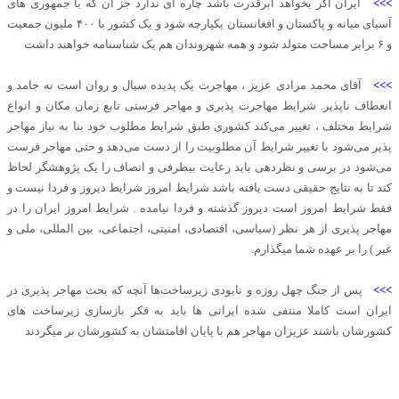
>>>
ایران اگر بخواهد ابرقدرت باشد چاره ای ندارد جز آن که با جمهوری های
آسیای میانه و پاکستان و افغانستان یکپارچه شود و یک کشور با ۴۰۰ ملیون جمعیت
و ۶ برابر مساحت متولد شود و همه شهروندان هم یک شناسنامه خواهند داشت
>>>
آقای محمد مرادی عزیز ، مهاجرت یک پدیده سیال و روان است نه جامد و
انعطاف ناپذیر. شرایط مهاجرت پذیری و مهاجر فرستی تابع زمان مکان و انواع
شرایط مختلف ، تغییر می‌کند کشوری طبق شرایط مطلوب خود بنا به نیاز مهاجر
پذیر می‌شود با تغییر شرایط آن مطلوبیت را از دست می‌دهد و حتی مهاجر فرست
می‌شود در برسی و نظردهی باید رعایت بیطرفی و انصاف را یک پژوهشگر لحاظ
کند تا به نتایج حقیقی دست یافته باشد شرایط امروز شرایط دیروز و فردا نیست و
فقط شرایط امروز است دیروز گذشته و فردا نیامده . شرایط امروز ایران را در
مهاجر پذیری از هر نظر (سیاسی، اقتصادی، امنیتی، اجتماعی، بین المللی، ملی و
غیر ) را بر عهده شما میگذارم.
>>>
پس از جنگ چهل روزه و نابودی زیرساخت‌ها آنچه که بحث مهاجر پذیری در
ایران است کاملا منتفی شده ایرانی ها باید به فکر بازسازی زیرساخت های
کشورشان باشند عزیزان مهاجر هم با پایان اقامتشان به کشورشان بر میگردند