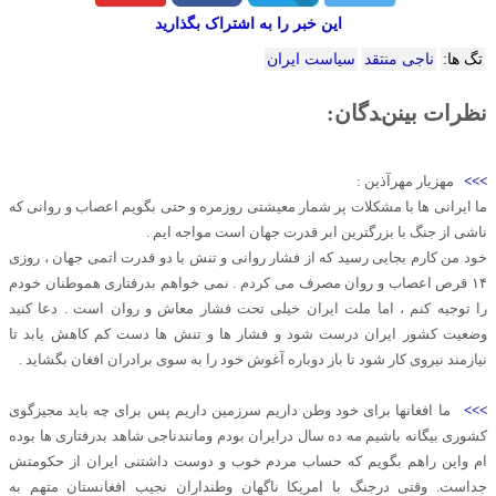
این خبر را به اشتراک بگذارید
تگ ها:
ناجی منتقد
سیاست ایران
نظرات بینندگان:
>>>
مهزیار مهرآذین :
ما ایرانی ها با مشکلات پر شمار معیشتی روزمره و حتی بگویم اعصاب و روانی که
ناشی از جنگ با بزرگترین ابر قدرت جهان است مواجه ایم .
خود من کارم بجایی رسید که از فشار روانی و تنش با دو قدرت اتمی جهان ، روزی
۱۴ قرص اعصاب و روان مصرف می کردم . نمی خواهم بدرفتاری هموطنان خودم
را توجیه کنم ، اما ملت ایران خیلی تحت فشار معاش و روان است . دعا کنید
وضعیت کشور ایران درست شود و فشار ها و تنش ها دست کم کاهش یابد تا
نیازمند نیروی کار شود تا باز دوباره آغوش خود را به سوی برادران افغان بگشاید .
>>>
ما افغانها برای خود وطن داریم سرزمین داریم پس برای چه باید مجیزگوی
کشوری بیگانه باشیم مه ده سال درایران بودم ومانندناجی شاهد بدرفتاری ها بوده
ام واین راهم بگویم که حساب مردم خوب و دوست داشتنی ایران از حکومتش
جداست. وقتی درجنگ با امریکا ناگهان وطنداران نجیب افغانستان متهم به