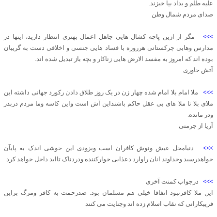
علیه طلم و بداد بپا خیزند.
صدای مردم شمال وطن
>>>
مگر از ازین پاچه کشال هایی جاهل اعمال بهتری انتظار دارید، اینها در
مدارس وهابی چرکستانی هرروزه با فساد هایی جنسی و اخلاقی دست به گریبان
بوده اند که امروز به مفسد الارض هایی زناکار و بچه باز تبدیل شده اند.
آتش خاوری
>>>
ملا امام بلا امام شده چهار زن در یک روز طلاق دادن رکورد جهانی داشته این
ملای بلا تا ملا های بی عقل حاکم باشنداین آش است واین کاسه وما مردم دربدر
ودر مانده.
آریا از جرمنی
>>>
دنیامحل عیش ونوش کافران است وبزودی این خوشی اندک به پایآن
خواهدرسید وخداوند انان راوارد دعذابی خوارکننده ودردناک تاابد داخل خواهد کرد
>>>
درجواب کمنت آخری
این ملا کافرنبود اتفاقا خیلی هم مسلمان بود. صدرحمت به کافر ومرگ براین
فریبکارانی که نقاب اسلام زده اند وجنایت می کنند