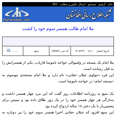
خانه
آرشیو
جستجو
ارسال عکس و مطلب
RSS
ملا امام طالب همسر سوم خود را کشت
تاریخ انتشار:
۱۸:۱۰ ۱۴۰۵/۴/۹
کد خبر: 200453
منبع:
پرینت
ملا امام یک مسجد در ‏ولسوالی خواجه ناموسا فاریاب، یکی از همسرانش را
به قتل رسانده ‏است.‏
این فرد «مولوی جیلان حقانی» نام دارد و ‏ملا امام مسجدی موسوم به
«مسجد امام» در خواجه ناموسا ‏است.‏
یک منبع به روزنامه اطلاعات روز گفت که این مرد چهار ‏همسر داشت و
به‌تازگی هر چهار همسر خود را در یک روز ‏طلاق داده بود و سپس برای
پنجمین‌بار با یک دختر ۱۸ ساله ازدواج کرده بود.‏
این منبع افزود که جیلان حقانی اخیرا همسر سوم خود را ‏نیز دوباره به