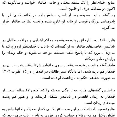
منابع، خدای‌نظر را یک متنفد محلی و حامی طالبان خوانده و می‌گویند که
اکنون در منطقه حرف او قانون است.
به گفته منابع، صدیقه بعد از اسارت شش‌ماهه در خانه خدای‌نظر، با
پادرمیانی بزرگان قومی از خانه او خارج شده و تحت نظارت طالبان قرار
می‌گیرد.
بنابر اطلاعات، با ارجاع پرونده صدیقه به محاکم ابتدایی و مرافعه طالبان در
بادغیس، قاضی‌های طالبان به او گفته‌اند که یا باید با خدای‌نظر ازدواج کند یا
به زندان برود که با پاسخ منفی صدیقه مواجه می‌شوند و حکم زندان را
برایش صادر می‌کنند.
طبق گفته منابع، پرونده صدیقه از سوی خانواده‌اش تا دفتر رهبر طالبان در
قندهار هم برده شده، اما دادگاه تمیز طالبان در قندهار، در ۱۵ عقرب ۱۴۰۳
به صورت شفاهی حکم به بازداشت او داده است.
براساس گفته‌های منابع، به تازه‌گی صدیقه را که اکنون ۱۷ ساله است، از
قندهار به زندان قلعه‌نو در بادغیس منتقل کرده‌اند و او هنوز هم پشت
میله‌های زندان است.
منابع توضیح داده‌اند که در این مدت، تنها کسی که از صدیقه و خانواده‌اش به
عنوان وکیل مدافع، دفاع و حمایت کرده، فردی به نام «ارباب حامد» بود که