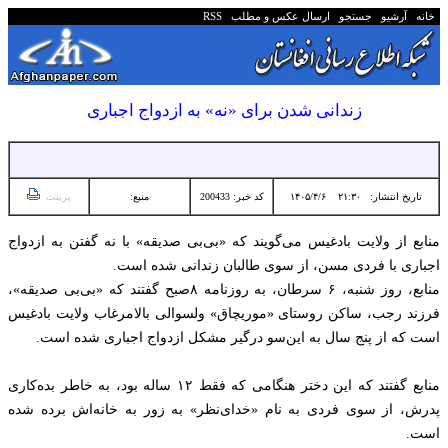
خانه
آرشیو
جستجو
ارسال عکس و مطلب
RSS
زندانی شدن برای «نه» به ازدواج اجباری
تاریخ انتشار:
۲۱:۳۰ ۱۴۰۵/۴/۶
کد خبر: 200433
منبع:
پرینت
منابع از ولایت بادغیس می‌گویند که «بی‌بی صدیقه» با نه گفتن به ازدواج
اجباری با فردی مسن، از سوی طالبان زندانی شده است.
منابع، روز شنبه، ۶ سرطان، به روزنامه ۸صبح گفتند که «بی‌بی صدیقه»،
فرزند رجب، ساکن روستای «موریچاق» ولسوالی بالامرغاب ولایت بادغیس
است که از پنج سال به این‌سو درگیر مشکل ازدواج اجباری شده است.
منابع گفتند که این دختر هنگامی که فقط ۱۲ ساله بود، به خاطر بده‌کاری
پدرش، از سوی فردی به نام «خدای‌نظر» به زور به خانه‌اش برده شده
است.