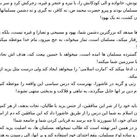
ودش، خانواده و الی کودکانش را، با نیزه و خنجر و غیره، زجرکش کرد و سر بر
 مسلمان بودند و پیرو حضرت محمد ص، نه کافر، نه گبری و نه دشمن مسلمانها!
ن کشت، نه یک یهود!
ها میدهد که بزرگترین دشمن شما، یهود و مسیحی و نصارا و غیره نیست، بلک
تار میکند، مسلمان است، نماز میخواند، به حج میرود، بنام خدا موعظه میکند، 
ت گسترده مسلمان ها امده است، میخواهد با حسین بیعت کند، هدف اش نجا
ا سرزمین شما میکنند!
د، ادعا میکند که "امارت اسلامی" را میخواهد ایجاد کند ولی درست مثل یزید از
کند.
زنی و گریه در عاشورا، بهترست که درس سیاسی این واقعه را موعظه کنیم
دین بر انها حایل میگردند، به تباهی و فلاکت و بدبختی منتهی نشوند!
 خود را از شر این منافقین، از جنس یزید یا طالبان، نجات بدهند، از هر کس 
 اسلام به شما این درس را از طریق عاشورا داد که این منافقین که دم از اسل
دای خود، ابا نمیورزند تا چه برسد به قربانی کردن شما و جامعه شما!
در همین امر نهفته است که طالب نمیخواهد مسلمان ها، به اصلیت یزید که در 
خبر و ساده لوح مسلمان، بنفع اجندای خود استفاده کند و بر انها، الی رسیدن ب