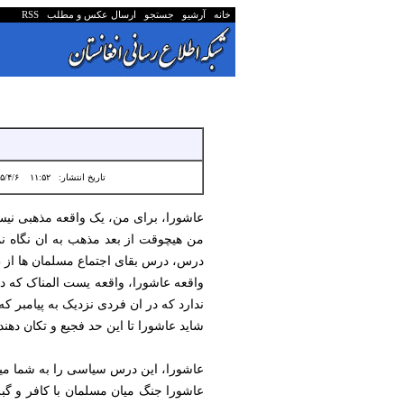
خانه
آرشیو
جستجو
ارسال عکس و مطلب
RSS
تاریخ انتشار:
۱۱:۵۲ ۱۴۰۵/۴/۶
عاشورا، برای من، یک واقعه مذهبی ن
من هیچوقت از بعد مذهب به ان نگاه ن
درس، درس بقای اجتماع مسلمان ها از 
واقعه عاشورا، واقعه یست المناک که در
ندارد که در ان فردی نزدیک به پیامبر که
شاید عاشورا تا این حد فجیع و تکان ده
عاشورا، این درس سیاسی را به شما مید
عاشورا جنگ میان مسلمان با کافر و گب