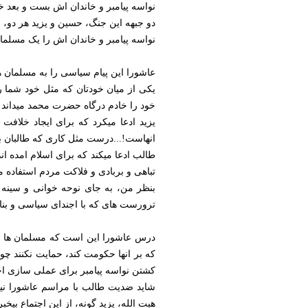
نواسه پیامبر و خاندان اش بست و بعد خ
دو جبهه این جنگ، حسین و یزید هر دو،
نواسه پیامبر و خاندان اش را یک مسلما
عاشورا این پیام سیاسی را به مسلمان 
یکی از میان خودتان که مثل خود شما رف
خود را خادم درگاه حضرت محمد میداند!
یزید ادعا میکرد که برای ایجاد خلاف
انهاست!...درست مثل کاری که طالبان ب
طالب ادعا میکند که برای اسلام امده ان
تباهی و بربادی و فلاکت مردم استفاده می
بنظر من، به جای نوحه خوانی و سینه 
ترورست های که با اجندای سیاسی و بنام 
درس عاشورا این است که مسلمان ها باید
که بر انها حکومت کند، حمایت نکنند چون
کشتن نواسه پیامبر برای عملی سازی اجن
شاید ضدیت طالب با مراسم عاشورا نیز 
هبت الله، یزید گونه، از این اجتماع بی