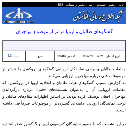
خانه
آرشیو
جستجو
ارسال عکس و مطلب
RSS
گفتگوهای طالبان و اروپا فراتر از موضوع مهاجران
تاریخ انتشار:
۱۸:۳۹ ۱۴۰۵/۴/۳
کد خبر: 200416
منبع:
پرینت
مقامات طالبان و برخی نمایندگان اروپایی گفتگوهای بروکسل را فراتر از
موضوعات فنی درباره مهاجرین ارزیابی می‌کنند.
به گزارش تسنیم، گفتگوهای هیات طالبان و اتحادیه اروپا در بروکسل، که
مقامات اروپایی آن را به‌عنوان نشست‌های «فنی» درباره بازگرداندن
مهاجران افغان توصیف کرده بودند، بر اساس اظهارات مقام‌های طالبان و
برخی نمایندگان اروپایی، دامنه‌ای گسترده‌تر از موضوعات صرفاً فنی داشته
است.
در این نشست که با حضور نمایندگان کمیسیون اروپا و 15کشور عضو اتحادیه