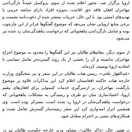
اروپا برگزار شد، محور اعلام شده از سوی بروکسل عمدتاً بازگرداندن
مهاجران افغان فاقد حق اقامت، به‌ویژه افراد دارای سابقه جرمی یا
تهدیدهای امنیتی بود. با این حال، جزییات منتشر شده از دعوت‌نامه نشست و
برخی منابع اروپایی نشان می‌دهد که موضوع گفتگوها فراتر از این چارچوب
بوده و شامل بازگرداندن پناهجویانی که درخواست پناهندگی‌شان رد شده نیز
می‌شود.
از سوی دیگر، مقام‌های طالبان نیز این گفتگوها را محدود به موضوع اخراج
مهاجران ندانسته و آن را بخشی از یک روند گسترده‌تر تعامل سیاسی با
اتحادیه اروپا توصیف کرده‌اند.
«عبدالقهار بلخی»، رییس هیات طالبان در این سفر و نیز سخنگوی وزارت
خارجه هیات حاکمه افغانستان اعلام کرد این مذاکرات علاوه بر موضوع
بازگشت مهاجران، بر ازسرگیری خدمات کنسولی برای افغان‌های مقیم
اروپا، اعتمادسازی میان دو طرف و رسیدگی به مشکلات پناهجویانی که
درخواست پناهندگی‌شان در اروپا رد شده است، متمرکز بوده است. وی
همچنین ابراز امیدواری کرد این سفر زمینه‌ساز گسترش تعامل مثبت و
همکاری‌های مبتنی بر احترام متقابل شود.
در همین حال، «ذاکر جلالی»، مشاور وزیر خارجه حکومت طالبان نیز در