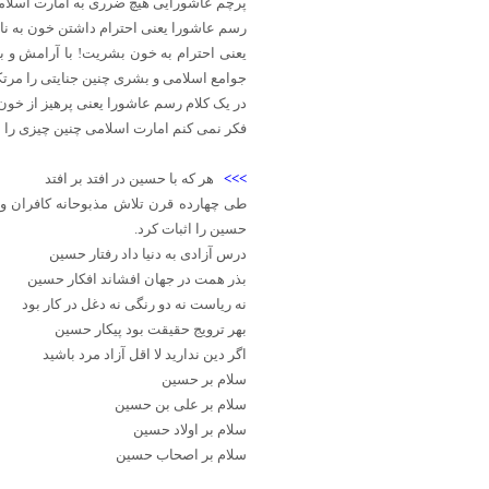
پرچم عاشورایی هیچ ضرری به امارت اسلامی 
رسم عاشورا یعنی احترام داشتن خون به ناح
یعنی احترام به خون بشریت! با آرامش و با
جوامع اسلامی و بشری چنین جنایتی را مرت
در یک کلام رسم عاشورا یعنی پرهیز از خو
فکر نمی کنم امارت اسلامی چنین چیزی را از
>>>
هر که با حسین در افتد بر افتد
طی چهارده قرن تلاش مذبوحانه کافران و 
حسین را اثبات کرد.
درس آزادی به دنیا داد رفتار حسین
بذر همت در جهان افشاند افکار حسین
نه ریاست نه دو رنگی نه دغل در کار بود
بهر ترویج حقیقت بود پیکار حسین
اگر دین ندارید لا اقل آزاد مرد باشید
سلام بر حسین
سلام بر علی بن حسین
سلام بر اولاد حسین
سلام بر اصحاب حسین