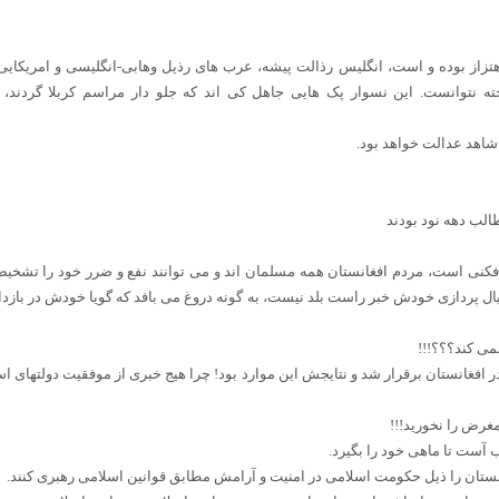
رم در این ۱۴ قرن در اهتزاز بوده و است، انگلیس رذالت پیشه، عرب های رذیل وهابی-انگلیسی و 
نتوانست. این نسوار پک هایی جاهل کی اند که جلو دار مراسم کربلا گردند، بسی
 شاهد عدالت خواهد بود.
الب دهه نود بودند
 افکنی است، مردم افغانستان همه مسلمان اند و می توانند نفع و ضرر خود را تشخیص
خیال پردازی خودش خبر راست بلد نیست، به گونه دروغ می بافد که گویا خودش در بازد
نمی کند؟؟؟!!!
در افغانستان برقرار شد و نتایجش این موارد بود! چرا هیج خبری از موفقیت دولتهای
غرض را نخورید!!!
ب آست تا ماهی خود را بگیرد.
نستان را ذیل حکومت اسلامی در امنیت و آرامش مطابق قوانین اسلامی رهبری کنند.