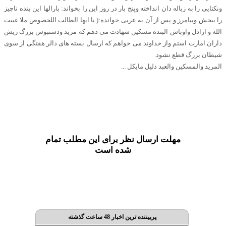
ونکتایی را به زباله دان انداخته وپنج بار در روز این را بخواند: بارالها این بنده ناچیز
را ببخش وبیامرز و پس از آن به عربی خوانده:( یا ایها الطالب اللخصوص ملا غیبت
الله و اراذل واوباش البنده مسکین شهادت می دهم که مرید ودستبوس بزرگ ریش
داران امارت استم واز خداوند می خواهم که ارسال بسته های دالر هفتگی از سوی
شیطان بزرگ قطع نشود.
المرید والمسکین والعبد ذلیل مایکل ...
مهلت ارسال نظر برای این مطلب تمام
شده است
پربیننده ترین اخبار 48 ساعت گذشته