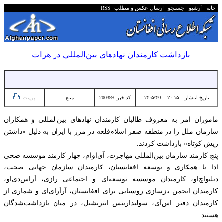
خانه
آرشیو
جستجو
ارسال عکس و مطلب
RSS
بازداشت کارمندان نهادهای بین‌المللی در هرات
تاریخ انتشار:
۲۰:۱۵ ۱۴۰۵/۴/۱
کد خبر: 200399
منبع:
پرینت
ماموران امر به معروف طالبان کارمندان نهادهای بین‌المللی و همکاران
سازمان ملل را در منطقه صفر اسلام‌قلعه در مرز با ایران به دلیل «داشتن
ریش کوتاه»‌ بازداشت کردند.
پنج کارمند سازمان بین‌المللی مهاجرت، آی‌اوام، چهار کارمند موسسه صحی
ادا یا همکاری و توسعه افغانستان، کارمندان سازمان جهانی صحت،
دبلیواچ‌او، کارمندان موسسه توسعه‌ای و اجتماعی رازی، آراس‌دی‌او،
کارمندان انجمن بازسازی روستایی برای افغانستان، آرآرای‌ای و شماری از
کارمندان دفتر اس‌آی، سولیداریتس انترنشنل، در میان بازداشت‌شدگان
هستند.