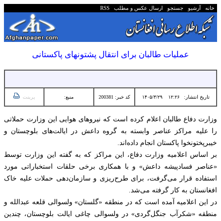
خانه
آرشیو
جستجو
ارسال عکس و مطلب
RSS
عملیات طالبان برای انتقال پشتونهای پاکستانی
تاریخ انتشار:
۱۲:۲۶ ۱۴۰۵/۳/۲۹
کد خبر: 200381
منبع:
پرینت
وزارت دفاع طالبان اعلام کرده است که نیروهای هوایی این وزارت حملاتی
را علیه مراکز عناصر وابسته به گروه داعش در ایالت‌های بلوچستان و
خیبرپختونخوا پاکستان انجام داده‌اند.
بر اساس اعلامیه وزارت دفاع، این مراکز که به گفته این وزارت توسط
«عناصر فسادپیشه داعش» و با همکاری برخی حلقات استخباراتی مورد
استفاده قرار می‌گرفت، برای طرح‌ریزی و سازمان‌دهی حملات علیه خاک
افغانستان به کار گرفته می‌شد.
در این اعلامیه آمده است که در منطقه «گلستان» ولسوالی قلعه عبدالله و
منطقه «شکرآب جنگل‌گردی» در ولسوالی چاغی ایالت بلوچستان، چندین