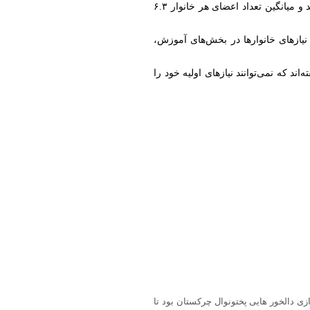
در گزارش سازمان بین‌المللی مهاجرت آمده است که ۷۱ درصد بازگشت‌کنندگان را خانواده‌های مهاجر تشکیل می‌دهند و میانگین تعداد اعضای هر خانوار ۶.۳
‌شده زیر ۱۸ سال سن داشته‌اند که این امر نیازهای خانوارها در بخش‌های آموزش،
ابی وضعیت بازگشت‌کنندگان، ۵۴ درصد پاسخ‌دهندگان گفته‌اند که نمی‌توانند نیازهای اولیه خود را
ی دالخور هایی پختونوال چرکستان بود تا