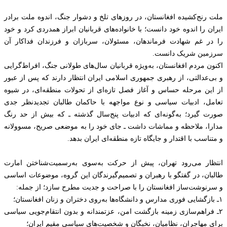
ملت رنج‌کشیده افغانستان، در روزهای تلخ و دشوار جنگ، اندوه ملت برادر
ایران را اندوه خود دانست؛ با خانواده‌های قربانیان ابراز همدردی کرد و خود
را در غم شهادت فرماندهان، مسئولان، سربازان و فرزندان فداکار آن
سرزمین شریک دانست.
اکنون مردم افغانستان، به‌ویژه قربانیان سال‌های طولانی جنگ، افراط‌گرایی
و بی‌عدالتی، از رهبری جمهوری اسلامی ایران انتظار دارند که پس از عبور
از این مرحله حساس و آغاز فصل تازه‌ای از تحولات منطقه‌ای، در شیوه
تعامل، ادبیات سیاسی و نوع مواجهه با حاکمان طالبان تجدیدنظر جدی
صورت گیرد؛ به‌گونه‌ای که ادبیات پنج‌سال گذشته ـ که بیش از حد رنگ
مدارا، ملاحظه و مماشات داشت ـ جای خود را به موضعی صریح، مسوولانه
و متناسب با اقتدار و جایگاه تازه منطقه‌ای ایران بدهد.
انتظار می‌رود تهران، پیش از حرکت به‌سوی به‌رسمیت‌شناختن امارت
طالبان، در گفتگو با رهبران و تصمیم‌گیرندگان این گروه، موضوعات اساسی
و سرنوشت‌ساز افغانستان را با صراحت و جدیت مطرح سازد؛ از جمله:
۱ـ بازگشایی فوری مدارس و دانشگاه‌ها به‌روی دختران و زنان افغانستان؛
۲ـ فراهم‌سازی زمینه بازگشت امن، عزتمندانه و بدون انتقام‌جویی سیاسی
برای مهاجران، نظامیان، نخبگان و شخصیت‌های سیاسی مقیم ایران؛