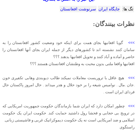
تگ ها:
جایگاه ایران
سرنوشت افغانستان
نظرات بینندگان:
>>>
گویا افغانیها بجای همت برای اینکه خود وضعیت کشور افغانستان را به
سامان کنند نشسته اند تا کشورهای دیگر از جمله ایران بجای آنها افغانستان را
حاضر و آماده و آباد کنند و تحویل افغانیها بدهند ؟؟؟
افغانیها واقعا ملتی بدون محبت به وطنشان افغانستان هستند ؟؟؟
>>>
هیچ عاقل با تروریست معاملات نمیکند طالب دیوبندی وهابی تکفیری خون
.جان .مال . نوامیس شیعه را بر خود حلال و هدر میداند . حال امروز پاکستان حال
فردای ایران است .
>>>
چطور امکان دارد که ایران شما بازماندگان حکومت جمهوریت امریکایی که
در ترویج بی حجابی و فحشا رول داشتید حمایت کند. حکومت ایران یک حکومت
اسلامی و ضد امریکایی است نه یک حکومت دیموکراتیک غربی و فاشیستی زبانی.
راستگوی