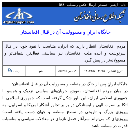
خانه
آرشیو
جستجو
ارسال عکس و مطلب
RSS
جایگاه ایرانِ و مسوولیت آن در قبال افغانستان
مردم افغانستان انتظار دارند که ایران، متناسب با نفوذ خود، در قبال
سرنوشت و آینده ملت افغانستان نیز سیاستی فعال‌تر، شفاف‌تر و
مسوولانه‌تر در پیش گیرد
تاریخ انتشار:
۲۰:۲۵ ۱۴۰۵/۳/۵
کد خبر: 200244
منبع:
پرینت
جایگاه ایرانِ پس از جنگ در منطقه و مسوولیت آن در قبال افغانستان؛
در میان مردم افغانستان، به‌ویژه جریان‌های سیاسی نزدیک و همسو با
جمهوری اسلامی ایران، این باور شکل گرفته است که جمهوری اسلامی با
اتکا بر نصرت الهی و ایستادگی در برابر تجاوز آشکار امریکا و اسراییل، به
پیروزی بزرگ و تاریخی در سطح منطقه و جهان دست یافته است؛
پیروزی‌ای که می‌تواند سرآغاز فصل تازه‌ای در معادلات سیاسی و مناسبات
قدرت در منطقه باشد.