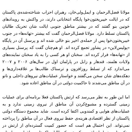
مولانا فضل‌الرحمان و ایمل‌ولی‌خان، رهبران احزاب شناخته‌شده‌ی پاکستان
که در ایالت خیبرپختون‌خوا پایگاه انتخاباتی دارند، در واکنش به رویدادهای
خونین بنو گفتند که در بیشتر مناطق جنوبی ایالت شان تحریک طالبان
پاکستان تسلط دارد. مولانا فضل‌الرحمان گفت که بیشتر «تهانه‌‌ها» در جنوب
خیبرپختون‌خوا پس از حمله‌ی اخیر بنو خالی شده اند و پرسنل آن در پایگاه
«پولیس‌لاین» در پشاور تجمع کرده اند. او هم‌چنان گفت که پرسنل بسیاری
از «تهانه‌ها» فرار کرده اند. سخنان او هر کسی را به یاد سخنان نماینده‌های
ولایات هلمند، قندهار و زابل در پارلمان اول در سال‌های ۲۰۰۶ و ۲۰۰۷
می‌اندازد که از تسلط روزافزون و ترسناک طالب‌ها بر علاقه‌داری‌‌ها و
دهکده‌‌های‌ شان سخن می‌گفتند و خواستار عملیات‌های نیروهای داخلی و ناتو
در آن مناطق می‌شدند تا حاکمیت دولتی در آن مناطق اعاده شود.
اما این طور به نظر می‌رسد که ارتش پاکستان فعلا برنامه‌ای برای عملیات
زمینی گسترده و مشبوع‌کردن آن مناطق از نیروی زمینی ندارد و به
عملیات‌های هوایی و کمندویی اکتفا کرده است. شاید مجموع دستگاه دولتی
پاکستان از نظر اقتصادی هزینه‌ی حفظ نیروی فعال در آن مناطق را پرداخته
نمی‌تواند. این احتمال هم است که حضور کمیت گسترده‌ای از ارتش در