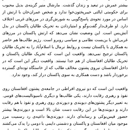
بیشتر عمرش در تبعید و زندان گذشت. مارشال منیر گزینه‌ی بدیل محبوب
برای حکومتی ایالتی خیبرپختون‌خوا ندارد و‌ شخص عمران‌خان با ارتش از
اساس در مورد نحوه‌ی پاسخ‌گویی به شورش‌گری در مرزهای غربی اختلاف
دارد. او طرف‌دار گفت‌وگو و امتیازدادن به تحریک طالبان پاکستان در بدل
آتش‌بس است. این وضعیت نشان می‌دهد که ارتش پاکستان در مرزهای
غربی‌اش با بن‌بست نظامی و سیاسی روبرو است. رژیم طالب‌ها هم حاضر
به همکاری با پاکستان نیست و روابط نرمال با اسلام‌آباد را به تحریک طالبان
پاکستان ترجیح نمی‌دهد. واقعیت این است که تحریک طالبان پاکستان و‌
تحریک طالبان افغانستان از هم جدا نیستند. واقعیت دیگر این است که در
داخل افغانستان نیروی پشتون مخالف طالب که از خاستگاه توده‌ای گسترده
برخوردار باشد ‌و دست همکاری به سوی پاکستان دراز کند، وجود ندارد.
واقعیت این است که دو نیروی افراطی در جامعه‌ی پشتون افغانستان روی
نفوذ و رهبری رقابت دارند، یکی طالب‌ها و‌ دیگری ناسیونالیست‌های قومی.
به تعبیر دیگر پشتون‌های دیوبندی و دیورندی روی رهبری و نفوذ با هم رقابت
دارند و دیوبندی‌ها در این رقابت دست شان بالا است و دیورندی‌ها بیشتر
حضور فیس‌بوکی و رسانه‌ای دارند. دیورندی‌ها داعیه‌ی رد رسمیت مرز
موجود میان افغانستان و‌ پاکستان و دشمنی دایمی با دومی را یدک می‌کشند