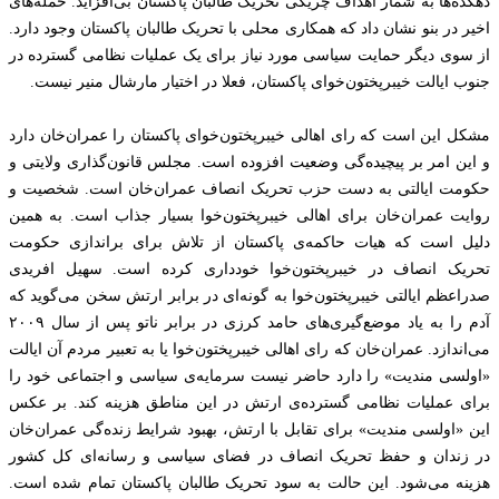
دهکده‌ها به شمار اهداف چریکی تحریک طالبان پاکستان بی‌افزاید. حمله‌های
اخیر در بنو نشان داد که همکاری محلی با تحریک طالبان پاکستان وجود دارد.
از سوی دیگر حمایت سیاسی مورد نیاز برای یک عملیات نظامی گسترده در
جنوب ایالت خیبرپختون‌خوای پاکستان، فعلا در اختیار مارشال منیر نیست.
مشکل این است که رای اهالی خیبرپختون‌خوای پاکستان را عمران‌خان دارد
و‌ این امر بر پیچیده‌‌‌گی وضعیت افزوده است. مجلس قانون‌گذاری ولایتی و
حکومت ایالتی به دست حزب تحریک انصاف عمران‌خان است. شخصیت و
روایت عمران‌خان برای اهالی خیبرپختون‌خوا بسیار جذاب است. به همین
دلیل است که هیات حاکمه‌ی پاکستان از تلاش برای براندازی حکومت
تحریک انصاف در خیبرپختون‌خوا خودداری کرده است. سهیل افریدی
صدراعظم ایالتی خیبرپختون‌خوا به گونه‌ای در برابر ارتش سخن می‌گوید که
آدم را به یاد موضع‌گیری‌های حامد کرزی در برابر ناتو پس از سال ۲۰۰۹
می‌اندازد. عمران‌خان که رای اهالی خیبرپختون‌خوا یا به تعبیر مردم آن ایالت
«اولسی‌ مندیت» را دارد حاضر نیست سرمایه‌ی سیاسی و اجتماعی خود را
برای عملیات نظامی گسترده‌ی ارتش در این مناطق هزینه کند. بر عکس
این «اولسی مندیت» برای تقابل با ارتش، بهبود شرایط زنده‌‌‌‌گی عمران‌خان
در زندان و حفظ تحریک انصاف در فضای سیاسی و رسانه‌ای کل کشور
هزینه می‌شود. این حالت به سود تحریک طالبان پاکستان تمام شده است.