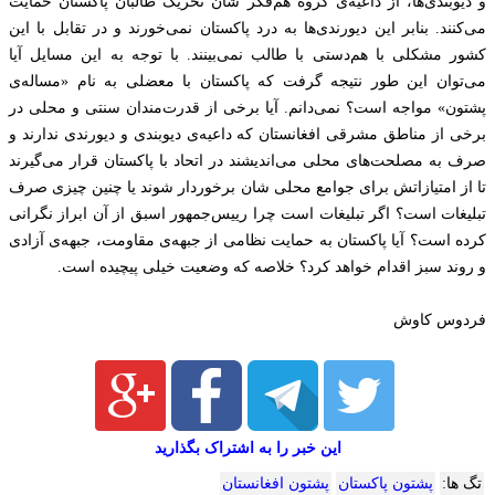
و دیوبندی‌ها، از داعیه‌ی گروه هم‌فکر شان تحریک طالبان پاکستان حمایت
می‌کنند. بنابر این دیورندی‌ها به درد پاکستان نمی‌خورند و در تقابل با این
کشور مشکلی با هم‌دستی با طالب نمی‌بینند. با توجه به این ‌مسایل آیا
می‌توان این طور نتیجه گرفت که پاکستان با معضلی به نام «مساله‌ی
پشتون» مواجه است؟ نمی‌دانم. آیا برخی از قدرت‌مندان سنتی و محلی در
برخی از مناطق مشرقی افغانستان که داعیه‌‌ی دیوبندی و دیورندی ندارند و
صرف به مصلحت‌های محلی می‌اندیشند در اتحاد با پاکستان قرار می‌گیرند
تا از امتیازاتش برای جوامع محلی شان برخوردار شوند یا چنین چیزی صرف
تبلیغات است؟ اگر تبلیغات است چرا رییس‌جمهور اسبق از آن ابراز نگرانی
کرده است؟ آیا پاکستان به حمایت نظامی از جبهه‌ی مقاومت، جبهه‌ی آزادی
و روند سبز اقدام خواهد کرد؟ خلاصه که وضعیت خیلی پیچیده است.
فردوس کاوش
این خبر را به اشتراک بگذارید
تگ ها:
پشتون پاکستان
پشتون افغانستان