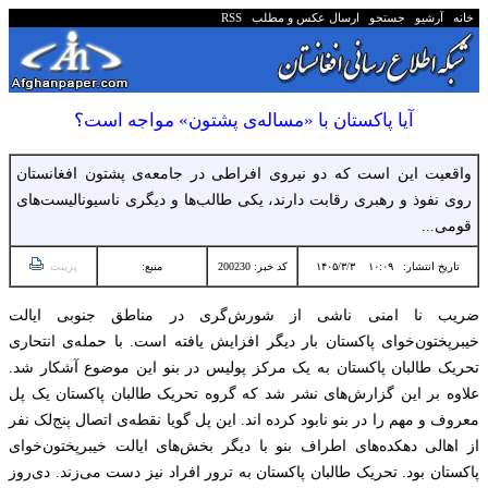
خانه
آرشیو
جستجو
ارسال عکس و مطلب
RSS
آیا پاکستان با «مساله‌ی پشتون» مواجه است؟
واقعیت این است که دو نیروی افراطی در جامعه‌ی پشتون افغانستان
روی نفوذ و رهبری رقابت دارند، یکی طالب‌ها و‌ دیگری ناسیونالیست‌های
قومی...
تاریخ انتشار:
۱۰:۰۹ ۱۴۰۵/۳/۳
کد خبر: 200230
منبع:
پرینت
ضریب نا امنی ناشی از شورش‌گری در مناطق جنوبی ایالت
خیبرپختون‌خوای پاکستان بار دیگر افزایش یافته است. با حمله‌ی انتحاری
تحریک طالبان‌ پاکستان به یک مرکز پولیس در بنو این موضوع آشکار شد.
علاوه بر این گزارش‌های نشر شد که گروه تحریک طالبان پاکستان یک پل
معروف و مهم را در بنو نابود کرده اند. این پل گویا نقطه‌ی اتصال پنج‌لک نفر
از اهالی دهکده‌های اطراف بنو با دیگر بخش‌های ایالت خیبرپختون‌خوای
پاکستان بود. تحریک طالبان پاکستان به ترور‌ افراد نیز دست می‌زند. دی‌روز