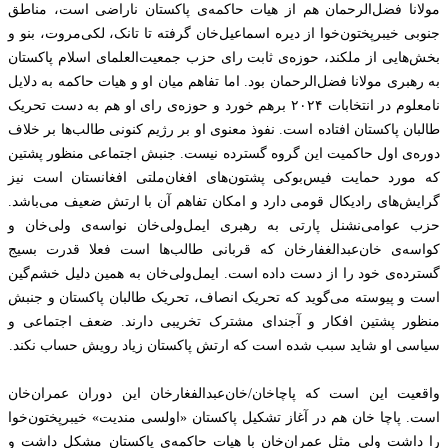
مولانا فضل‌الرحمان هم از هیات حاکمه‌ی پاکستان ناراضی است، مناطق
جنوبی خیبرپختون‌خوا از دیره اسماعیل‌خان گرفته تا تانک، لکی‌مروت، بنو و
بخش‌هایی از ملکند، حوزه‌ی ثابت رای حزب جمعیت‌العلمای اسلام پاکستان
به رهبری مولانا فضل‌الرحمان بود. اما تفاهم میان او و هیات حاکمه به دلایل
نامعلوم در انتخابات ۲۰۲۴ برهم خورد و‌ حوزه‌ی رای او هم به دست تحریک
طالبان پاکستان افتاده است. نفوذ معنوی او بر رژیم کنونی طالب‌ها بر خلاف
دوره‌ی اول حاکمیت این گروه گسترده نیست. جنبش اجتماعی منظور پشتین
که مورد حمایت فیس‌بوکی پشتون‌های افغان‌ملتی افغانستان است نیز
گرایش‌های رادیکال قومی دارد و امکان تفاهم آن با ارتش ضعیف می‌باشد.
حزب عوامی‌نشنل پارتی به رهبری ایمل‌ولی‌خان نواسه‌ی ولی‌خان و
کواسه‌ی خان‌عبدالغفار‌خان که قربانی طالب‌ها است فعلا قدرت بسیج
گسترده‌ی خود را از دست داده است. ایمل‌‌ولی‌خان به همین دلیل خشم‌گین
است و پیوسته می‌گوید که تحریک‌ انصاف، تحریک طالبان پاکستان و جنبش
منظور پشتین افکار و آجندای مشترک تخریبی دارند. ضعف اجتماعی و
سیاسی او شاید سبب شده است که ارتش پاکستان زیاد رویش حساب نکند.
واقعیت این است که پاچاخان/خان‌عبدالفغار‌خان این دوران عمران‌خان
است. پاچا خان هم در آغاز تشکیل پاکستان «اولسی مندیت» خیبرپختون‌خوا
را داشت ولی مثل عمران‌خان با هیات حاکمه‌ی پاکستان مشکل داشت و