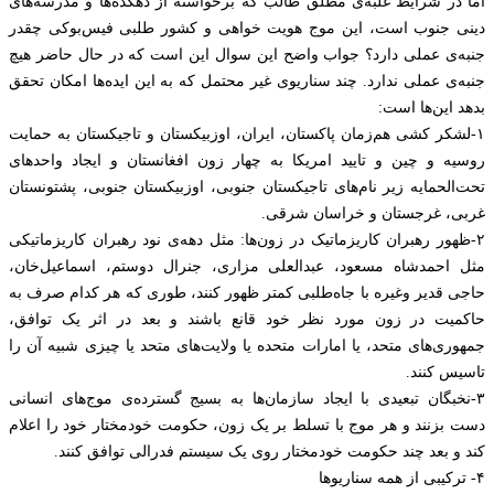
اما در شرایط غلبه‌ی مطلق طالب که برخواسته از دهکده‌ها و‌ مدرسه‌های
دینی جنوب است، این موج هویت ‌خواهی و‌ کشور طلبی فیس‌بوکی چقدر
جنبه‌ی عملی دارد؟ جواب واضح این سوال این است که در حال حاضر هیچ
جنبه‌ی عملی ندارد. چند سناریوی غیر محتمل که به این ایده‌ها امکان تحقق
بدهد این‌ها است:
۱-لشکر کشی هم‌زمان پاکستان، ایران، اوزبیکستان و تاجیکستان به حمایت
روسیه و چین و تایید امریکا به چهار زون افغانستان و ایجاد واحد‌های
تحت‌الحمایه زیر نام‌های تاجیکستان جنوبی، اوزبیکستان جنوبی، پشتونستان
غربی، غرجستان و‌ خراسان شرقی.
۲-ظهور‌‌ رهبران کاریزماتیک‌ در زون‌ها: مثل دهه‌ی نود رهبران کاریزماتیکی
مثل احمدشاه مسعود، عبدالعلی مزاری، جنرال دوستم، اسماعیل‌خان،
حاجی‌ قدیر وغیره با جاه‌طلبی کمتر ظهور کنند، طوری که هر کدام صرف به
حاکمیت در زون مورد نظر خود قانع باشند و بعد در اثر یک توافق،
جمهوری‌های متحد، یا امارات متحده یا ولایت‌های متحد یا چیزی شبیه آن را
تاسیس کنند.
۳-نخبگان‌ تبعیدی با ایجاد سازمان‌ها به بسیج گسترده‌ی موج‌های‌ انسانی
دست بزنند و هر موج با تسلط بر یک زون، حکومت خودمختار خود را اعلام
کند و بعد چند حکومت خودمختار روی یک سیستم فدرالی توافق کنند.
۴- ترکیبی از همه سناریوها