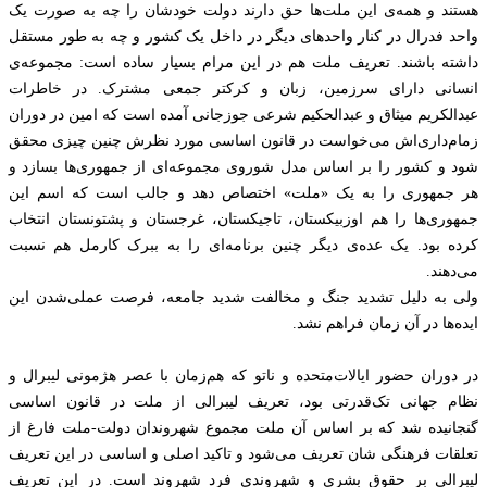
هستند و همه‌ی این ملت‌ها حق دارند ‌دولت خودشان را چه به صورت یک
واحد فدرال در کنار واحدهای دیگر در داخل یک کشور و‌ چه به طور مستقل
داشته باشند. تعریف ملت هم در این مرام بسیار ساده است: مجموعه‌ی
انسانی دارای سرزمین، زبان و کرکتر جمعی مشترک. در خاطرات
عبدالکریم میثاق و عبدالحکیم شرعی جوزجانی آمده است که امین در دوران
زمام‌داری‌اش می‌خواست در قانون اساسی مورد نظرش چنین چیزی محقق
شود و‌ کشور را بر اساس مدل شوروی مجموعه‌ای از جمهوری‌ها بسازد و
هر جمهوری را به یک «ملت» اختصاص دهد و جالب است که اسم این
جمهوری‌ها را هم اوزبیکستان، تاجیکستان، غرجستان و پشتونستان انتخاب
کرده بود. یک عده‌ی دیگر چنین برنامه‌ای را به ببرک کارمل هم نسبت
می‌دهند.
ولی به دلیل تشدید جنگ و مخالفت شدید جامعه، فرصت عملی‌شدن این
ایده‌ها در آن زمان فراهم نشد.
در دوران حضور ایالات‌متحده و ناتو که هم‌زمان با عصر هژمونی لیبرال و
نظام جهانی تک‌قدرتی‌ بود، تعریف لیبرالی از ملت در قانون اساسی
گنجانیده شد که بر اساس آن ملت مجموع‌ شهروندان دولت-ملت فارغ از
تعلقات فرهنگی شان تعریف می‌شود و تاکید اصلی و اساسی در این تعریف
لیبرالی بر حقوق بشری و شهروندی فرد شهروند است.‌ در این تعریف