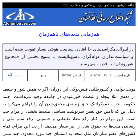
خانه
آرشیو
جستجو
ارسال عکس و مطلب
RSS
هم‌زمانی پدیده‌های ناهم‌زمان
در لیبرال‌دمکراسی‌های جا افتاده، سیاست هویتی بسیار تقویت شده است
و سیاست‌مداران عوام‌گرای ناسیونالیست با بسیج بخشی از «مجموع
شهروندان» به قدرت می‌رسند
تاریخ انتشار:
۲۲:۰۳ ۱۴۰۵/۳/۲
کد خبر: 200226
منبع:
پرینت
هویت‌خواهی و‌ کشورطلبی‌ فیس‌بوکی‌ این‌‌ دوران، اگر به همین شور‌ و شعف
در دهه‌ی مثلا پنجاه و شصت خورشیدی در جامعه‌ وجود می‌داشت، حتما
حکومت حزب دموکراتیک خلق زمینه‌ی محقق‌شدن آن را فراهم می‌کرد به
دلیل این که تامین حق تعیین سرنوشت سیاسی ملت‌‌ها بخشی از مرام چپ
است. این مرام در کنار رفع تضاد طبقاتی و جنسیتی، رفع ستم ملی و‌
رساندن ملت‌ها به حقوق شان را نیز شعار می‌دهد. از دید این مرام، تمام
کشورهای عضو سازمان ملل متحد به استثنای چند مورد محدود، چند ملتی