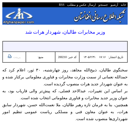
خانه
آرشیو
جستجو
ارسال عکس و مطلب
RSS
وزیر مخابرات طالبان، شهردار هرات شد
تاریخ انتشار:
۱۷:۱۶ ۱۴۰۵/۲/۳۱
کد خبر: 200210
منبع:
پرینت
سخنگوی طالبان، ذبیح‌الله مجاهد، روز چهارشنبه، ۳۰ ثور، اعلام کرد که
حمدالله نعمانی از سمت وزارت مخابرات و فناوری معلوماتی برکنار شده و
به عنوان شهردار جدید هرات منصوب گردیده است.
بر اساس این تغییرات، عبدالاحد فضلی، که پیش‌تر والی فاریاب بود، به
عنوان وزیر جدید مخابرات و فناوری معلوماتی انتخاب شده است.
همچنین، بنا به فرمان تازه رهبر طالبان، ملا نعمت‌الله حسن، شهردار سابق
هرات، به عنوان معاون فنی و مسلکی ریاست عمومی تنظیم امور
شهرداری‌ها منصوب شده است.