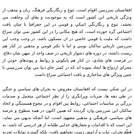
افغانستان سرزمين اقوام است، تنوع و رنگارنگي فرهنگ، زبان و مذهب از
وىژگي تاريخي اين كشور است كه به موجوديت و بقاي آن وجاهت مي
بخشد، تنوع و رنگارنگي اتنيكي و قومي در اين جغرافيا با چنان بافت
اجتماعي گره خورده است، كه هيچ مكاني را در اين كشور نمي توان سراغ
داشت كه مليت يا قومي خاصي در ان مسكون باشد، در وجب وجب اين
سرزمين تاريخي ساكنان بومي و اما با تكثر قومي و مذهبي در كنار هم
زيست داشته، در دوره هاي دشوار تاريخي در صف واحد از ميهن شان دفاع،
در فرصت هاي شادي، در كنار هم پايكوبي و روابط و پيوندهاي خوني از
مجراي ازدواج ها ايجاد نموده اند كه در كمتر جاي دنيا مي توان سرزميني با
چنين ويژگي هاي ساختاري و بافت اجتماعي سراغ داشت.
در اين شكي نيست كه افغانستان معروض به بحران هاي سياسي و جنگي
در طي دهه ها، ضربات ويرانگري را از نظر اجتماعي متحمل و صدمات
بزرگي بر مناسبات اجتماعي، روابط بين اقوام و در مجوع همبستگي و اتحاد
ساكنان اين سرزمين وارد گرديده كه همين اكنون در همه سطوح و عرصه
هاي سياسي، فرهنگي و مذهبي مشهود است، اما آنچكه بديهي مي نمايد،
اين است كه با اقدامات و شعارهاي جدایي طلبانه از هر ادرسي كه باشد، به
قطّع بحران، ثبات و آرامش دست نخواهيم يافت، بلكه گستره تمايلات تجزيه