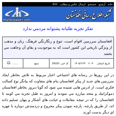
خانه
آرشیو
جستجو
ارسال عکس و مطلب
RSS
تفكر تجزيه طلبانه پشتوانه مردمي ندارد
افغانستان سرزمين اقوام است، تنوع و رنگارنگي فرهنگ، زبان و مذهب
از وىژگي تاريخي اين كشور است كه به موجوديت و بقاي آن وجاهت مي
بخشد
تاریخ انتشار:
۲۰:۴۰ ۱۴۰۵/۲/۲۹
کد خبر: 200201
منبع:
پرینت
در اين روزها در رسانه هاي اجتماعي اخبار مربوط به تلاش بخاطر ايجاد
سرزمين هاي جديد از پيكر افغانستان بنام هاي متفاوت كه بيانگر نوع كسالت
فكري است، از ادرس هايی شنيده مي شود كه گويا ديروز بخاطر افغانستان
دموكراتيك و متحد مبارزه مي نمودند و امروز به طبل تجزيه مي كوبند تا
افغانستان را كه در نتيجه معاملات و خيانت هاي آشكار و پنهان تسليم داده
اند، از طريق پارچه، پارچه نمودن پيكر مجروح و دردمندش دوباره با چهره
اي ديگر بدست آورند.