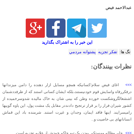
عبدالاحمد فیض
این خبر را به اشتراک بگذارید
تگ ها:
تفكر تجزيه
پشتوانه مردمي
نظرات بینندگان:
>>>
اغای فیض سلام؛کسانیکه همچو مسایل ازار دهنده را دامن میزندانها
درفکررفاه واسایش قوم خودنیستند،بلکه ایشان کسانی استند که از طرفددشمان
اششغالگروشکست خورده وطن که بینی شان به خاک مالیده شدوسرخمیده از
کشور شیران فرار را بر قرار ترتجیح دادنددر مقابل یک مشت پول، این یاوه گوییها
رامیسرایند. اینها فاقد ایمان، وجدان و غیرت استند. شرمنده باد این قماش
انسانانهای بی خاصیت و...
>>>
جابر وظالم ومستکبر بودن یک تیم حاکم خودش از علایم تجزیه است.