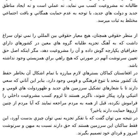
طالبانه نه مشروعيت كسب مي نمايد، نه عملي است و نه ايجاد مناطق
جديد و دولت هاي جديد، با توجه به عدم حمايت همگاني و بافت اجتماعي
مختلط به ثبات ميرسد.
از منظر حقوقي همچنان، هيچ معيار حقوقي بين المللي را نمي توان سراغ
داشت كه به آهنگ تجزيه طلبانه گروه هاي معين در كشورهاي داراي
جغرافياي يكپارچه گوش داده و آن را مشروعيت دهد، مگر اينكه اصل حق
تعيين سرنوشت آنهم در صورتي كه هيچ راهي براي همزيستي وجود نداشته
باشد.
در افغانستان كماكان بسترهاي لازم مبارزه با تمام اشكال آن بخاطر حفظ
يك كشور متحد با تنوع فرهنگي و قومي وجود دارد، بنابر اين آناني كه سعي
دارند تا با شعارهاي تشكيل سرزمين هاي جديد و ظهوردولت هاي قومي و
اتنيكي وارد پيكار شوند، ناگزير هستند تا لزوم كسب مشروعيت داخلي را
فراموش نكرده، قبل از همه به مردم مراجعه نمايند كه آيا مردم از چنين
آرزوها حمايت دارند ياخير؟
در نتيجه مي توان گفت كه با تفكر تجزيه نمي توان چيزي بدست آورد، اين
فقط ساكنان اين سرزمين هستند كه حق دارند نسبت به ميهن و سرنوشت
امروز و فرداي خود تصميم بگيرند.