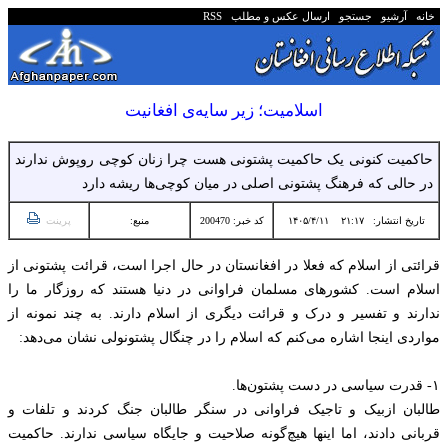
خانه
آرشیو
جستجو
ارسال عکس و مطلب
RSS
اسلامیت؛ زیر سایه‌ی افغانیت
حاکمیت کنونی یک حاکمیت پشتونی هست چرا زنان کوچی روپوش ندارند
در حالی که فرهنگ پشتونی اصلی در میان کوچی‌ها ریشه دارد
تاریخ انتشار:
۲۱:۱۷ ۱۴۰۵/۴/۱۱
کد خبر: 200470
منبع:
پرینت
قرائتی از اسلام که فعلا در افغانستان در حال اجرا است، قرائت پشتونی از
اسلام است. کشورهای مسلمان فراوانی در دنیا هستند که روزگار ما را
ندارند و تفسیر و درک و قرائت دیگری از اسلام دارند. به چند نمونه از
مواردی اینجا اشاره می‌کنم که اسلام را در چنگال پشتونولی نشان می‌دهد:
۱- قدرت سیاسی در دست پشتون‌ها.
طالبان ازبیک و تاجیک فراوانی در سنگر طالبان جنگ کردند و تلفات و
قربانی دادند، اما اینها هیچ‌گونه صلاحیت و جایگاه سیاسی ندارند. حاکمیت