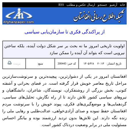
خانه
آرشیو
جستجو
ارسال عکس و مطلب
RSS
از پراکندگی فکری تا سازمان‌یابی سیاسی
اولویت تاریخی امروز ما نه بحث بر سر شکل دولت آینده، بلکه ساختن
نیرویی است که بتواند آن آینده را ممکن سازد
تاریخ انتشار:
۲۰:۱۳ ۱۴۰۵/۴/۸
کد خبر: 200443
منبع:
پرینت
افغانستان امروز در یکی از دشوارترین، پیچیده‌ترین و سرنوشت‌سازترین
مراحل تاریخ معاصر خویش قرار گرفته است. در فضای بحرانی و آشفته
کنونی، بخش بزرگی از روشنفکران، نویسندگان، شاعران، دانشگاهیان و
نیروهای سیاسی کشور تلاش دارند تا از راه نگارش، تحلیل‌های سیاسی،
گردهمایی‌ها و موضع‌گیری‌های فکری، پیوند خویش را با سرنوشت مردم
افغانستان حفظ نموده و صدای آزادی‌خواهی، عدالت‌طلبی و رهایی ملی را
زنده نگه دارند. این تلاش‌ها بدون تردید ارزشمند بوده و بیانگر احساس
مسئولیت ملی در برابر وضعیت دردناک کشور است.