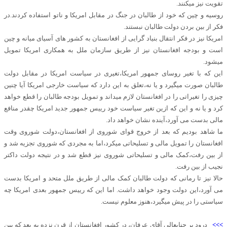
تقویت نیز میکنند.
روسیه و چین که خود از طالبان در جنگ در مقابل امریکا و ناتو استفاده کردند.در
فکر از بین بردن دولت طالبان نبستند.
امریکا نیز در فکر انتقال بنیاد گرایی از افغانستان به کشور های آسیای میانه و چین
است و بودجه افغانستان نیز از طریق سازمان ملل به همکاری امریکا تمویل
میشود.
این که با تغیر روسای جمهور امریکا،تغیری در سیاست امریکا در مقابل دولت
طالبان صورت میگیرد و یا نه،تعلق به این دارد که سیاست خارجی امریکا آیا چنین
چیزی را تغیراتی را در افغانستان لازم میداند و تمویل بودجه طالبان را قطع خواهد
کرد و یا نه و این که ازین تغیر سیاست خود رییس جمهور جدید امریکا چقدر منافع
مالی بدست می آورد،آینده نشان خواهد داد.
ما شاهد بودیم که بعد از خروج قوای شوروی از افغانستان،دولت شوروی وقت
افغانستان را تمویل مالی و تسلیحاتی میکرد،اما به مجردی که شوروی تجزیه شد و
از بین رفت،کمک مالی و تسلیحاتی شوروی نیز قطع شد و در نتیجه دولت داکتر
نجیب از بین رفت.
حالا نیز تا رمانی که دولت طالبان کمک مالی از طریق ملل متحد و امریکا بدست
می آورد،این دولت وجود خواهد داشت. اما این که رییس جمهور بعدی امریکا چه
سیاستی را در پیش میگیرد،هنوز معلوم نیست.
>>>
درود بر جنابعالی آقای عرفان، در کشور افغانستان از قرن‌ نزده به بعد که بين