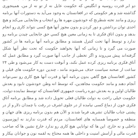
دو ابر قدرت روسیه و انگلیس که حکومت عایل نه از تو نه از من، همینجوری
گذاشته شد و هر حکومتی که در افغانستان به وجود می‌آید به دستورات آنها برنامه
ریزی و مانند تخته شطرنج که خودشون مهره ها رو انتخاب و بجابجایی می‌کند و هیچ
احدی توان برداشتن و دور کردن و بدون‌ مجوز آنها هیچ کسی نتواند کاری رو انجام
بدهد و بدون اتاق فکری تا یه زمانی معين هیچ کسي حق جابجایی چيدن برنامه‌ رو
ندارد و توسط آنها تحت‌ کنترل هستند و مطابق برنامه آنها برنامه ها در کشور
صورت می گيرد و تا زمانی که آنها بخواهند حکومت که تحت‌ نطر آنها شکل
گرفته‌اند پيش می‌روند و اگر تخطی از جانب آنها صورت گيرد و مطابق عمل که
آتاق فکری برنامه‌ ریزی کرده‌ عمل نکند، و آنوقت دست‌ به کار می‌شود و طی ۲۴
ساعت ار صحنه سیاست حذف می‌شوند مانند ، چندین دوره حکومت های قبلی و
کشور افعانستان هیچ گاهي بدون برنامه‌ آنها و قدرت آنها هیچ کاری رو نمی‌تواند
آنجام دهند و مانند حکومت مجاهدین، که توسط انه وطن خودشون نابود و بعدش
طالبان اولین و به بعدش دوره ریاست جمهوری افغانستان که توسط نماینده دولت،
حکومت خیلی راحت‌ به دولت طالبان فعلی تحویل داده شد و مطابق برنامه آتاق
فکری خون از دماغ کسی نیامده از در جلوی اشرف در رفت با چمدان دلار و از در
پشتی جناب طالبان تشريف فرما شدند و الآن هم بدون‌ برنامه ریزی های جهان و
منطقه و خصوصآ همسایه های افعانستان، مردم‌ که قدرت ندارند نه اپوزسيون
داخلی و نه خارج، اين ها که توانايي هیچ کاری رو ندارد خارج نشین ها که صاحب
قدرت مالی و آرامش امنیت و داخلی ها همه محتاج یه لقمه نون و جوانان بیکار و