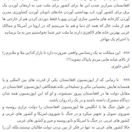
افغانستان سرازیر شدن این ها برای کشور برای ملت چی به ارمغان آوردن یک
برق برای کشور آورد اب بهداشتی آوردن جادهای اتوبان آوردن کشاورزی مدرن
آوردن کارخانه های ماشین سازی آوردن ووو یا فقط دوزدی کردن هم از خارجی ها
هم از ملت حال که همه ای دنیا و هم ما می‌بینیم که در اروپا در آمریکا و ممالک
عربی بهترین خانه های لاکچری دارند ما ملت خیر شما نخواستیم سر به ما نرسانید
با احترام یک مهاجر
>>>
این مملکت به یک رنسانس واقعی ضرورت دارد تا بازار کذایی ملا و ملایزم را
از بالای شانه هایی مردم پایپاک بشوید!!!!
آتش خاوری
>>>
تا زمانی که از اپوزیسیون افغانستان بکی از قدرت های بین المللی و یا
همسایه هایش پشتیبانی مالی و تسلیحاتی نکند،هیچگاهی اپوزیسیون افغانستان در
مقابل دولت ها در افغانستان پیروز نمیشوند، و لو که این اپوزیسیون همه شان
دیدگاه مشترک داشته باشند و در یک راه روان باشند.
در طول جنگ ها با انگلیس ها اپوزیسیون افغانستان را دولت تزاری روسیه و
شوروی تمویل و تجهیز میکرد و در جنگ با شوروی،امریکا و کشور های غربی و
کشور های عربی. در جنگ با امریکا و ناتو روسیه و چین و کشور های عربی.
حالا کشور های عربی نه تنها در فکر از بین بردن دولت طالبان نیستند،بلکه آن را