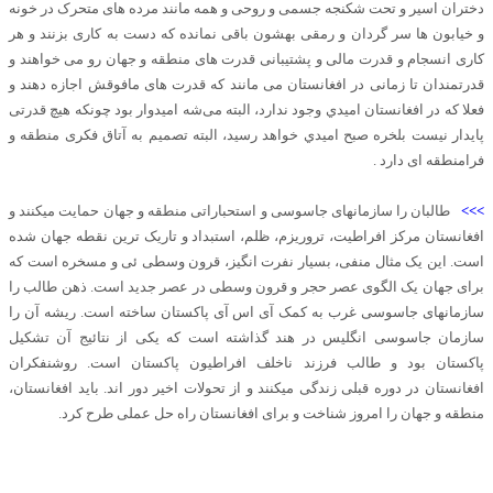
دختران اسير و تحت‌ شکنجه جسمی و روحی و همه‌ مانند مرده‌ های متحرک در خونه
و خيابون ها سر گردان و رمقی بهشون باقی نمانده که دست به کاری بزنند و هر
کاری انسجام و قدرت مالی و پشتیبانی قدرت های منطقه و جهان رو می خواهند و
قدرتمندان تا زمانی در افغانستان می مانند که قدرت های مافوقش اجازه دهند و
فعلا که در افغانستان اميدي وجود ندارد، البته می‌شه امیدوار بود چونکه هیچ قدرتی
پایدار نيست بلخره صبح اميدي خواهد رسید، البته تصمیم به آتاق فکری منطقه و
فرامنطقه ای دارد .
>>>
طالبان را سازمانهای جاسوسی و استحباراتی منطقه و جهان حمایت میکنند و
افغانستان مرکز افراطیت، تروریزم، ظلم، استبداد و تاریک ترین نقطه جهان شده
است. این یک مثال منفی، بسیار نفرت انگیز، قرون وسطی ئی و مسخره است که
برای جهان یک الگوی عصر حجر و قرون وسطی در عصر جدید است. ذهن طالب را
سازمانهای جاسوسی غرب به کمک آی اس آی پاکستان ساخته است. ریشه آن را
سازمان جاسوسی انگلیس در هند گذاشته است که یکی از نتائیج آن تشکیل
پاکستان بود و طالب فرزند ناخلف افراطیون پاکستان است. روشنفکران
افغانستان در دوره قبلی زندگی میکنند و از تحولات اخیر دور اند. باید افغانستان،
منطقه و جهان را امروز شناخت و برای افغانستان راه حل عملی طرح کرد.