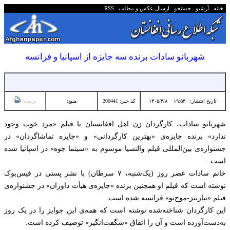
خانه
آرشیو
جستجو
ارسال عکس و مطلب
RSS
شهربانو سادات برنده‌ سه جایزه از اسپانیا و فرانسه
تاریخ انتشار:
۱۹:۵۴ ۱۴۰۵/۴/۸
کد خبر: 200441
منبع:
پرینت
شهربانو سادات، کارگردان زن اهل افغانستان با فیلم «مرد خوب وجود
ندارد» برنده‌ جایزه‌ی «بهترین کارگردانی» و «جایزه تماشاگردان» در
جشنواره‌ی بین‌المللی فیلم والنسیا موسوم به «سینما جوه» در اسپانیا شده
است.
خانم سادات عصر روز (یک‌شنبه، ۷ سرطان) با نشر پستی در فیس‌بوک
نوشته است که فیلم او همچنین برنده‌ «جایزه‌ی هیأت داوران» در جشنواره‌ی
فیلم «بیاریتز-موج‌نو» فرانسه شده است.
این کارگردان شناخته‌شده نوشته است که همه‌ی این جوایز را در یک روز
به‌دست‌آورده است و آن را اتفاق «شگفت‌انگیز» توصیف کرده است.