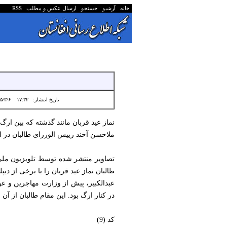
خانه
آرشیو
جستجو
ارسال عکس و مطلب
RSS
تاریخ انتشار:
۱۷:۳۲ ۱۴۰۵/۳/۶
نماز عید قربان مانند گذشته که بین ارگ 
ملاحسن آخند رییس الوزرای طالبان در ا
تصاویر منتشر شده توسط تلویزیون ملی،
طالبان نماز عید قربان را با برخی از دی
عبدالکبیر، پیش از وزارت مهاجرین و ع
در کنار ارگ بود. این مقام طالبان از آ
کد (9)