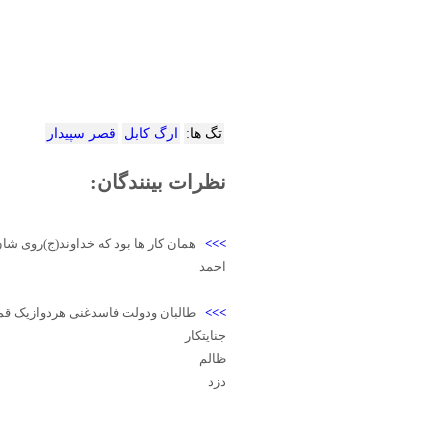
تگ ها:
ارگ کابل
قصر سپیدار
نظرات بینندگان:
>>>
همان کار ها بود که خداوند(ج)روی شان
احمد
>>>
طالبان ودولت فاسدغنی هردوازیک قم
جنایتکار
ظالم
دزد