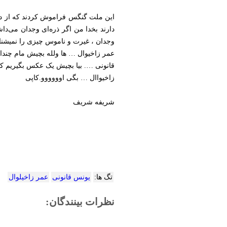
این ملت گنگس فراموش کردند که از دس
دارند بخدا من اگر ذره‌ای وجدان می‌دا
وجدان ، غیرت و ناموس چیزی را نمیش
عمر زاخیوال … ها ولله بچیش مام چندان
قانونی …. بیا بچیش یک عکس بگیریم که
زاخیواال … بگی اوووووو.کاپی
شریفه شریف
تگ ها:
یونس قانونی
عمر زاخیلوال
نظرات بینندگان: