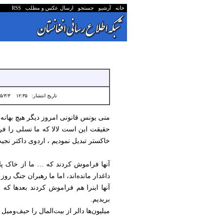
خانه
آرشیو
جستجو
ارسال عکس و مطلب
RSS
تاریخ انتشار:
۱۲:۳۵ ۱۴۰۵/۳/۳
منی یونس قانونی امروز دیگر هیچ بهانه‌
حقیقت این است لالا که ما نسلی را فریب
خاکستر تبدیل نمودیم ، اردوی داکتر نج
آنها فراموش کردند که … ما از خاک پا
داغدار مانده‌اند، اما ما رهبران جنگ روز
آنها اینرا هم فراموش کردند بعدها که 
بریدیم.
میلیون‌ها دالر از بیت‌المال را حیف‌وم