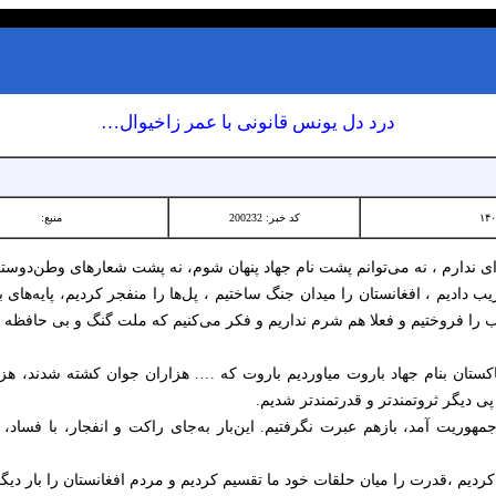
درد دل یونس قانونی با عمر زاخیوال…
کد خبر: 200232
منبع:
ای ندارم ، نه می‌توانم پشت نام جهاد پنهان شوم، نه پشت شعارهای وطن‌دوستی
 دادیم ، افغانستان را میدان جنگ ساختیم ، پل‌ها را منفجر کردیم، پایه‌های ب
یب را فروختیم و فعلا هم شرم نداریم و فکر می‌کنیم که ملت گنگ و بی حافظه
کستان بنام جهاد باروت میاوردیم باروت که …. هزاران جوان کشته شدند، هزار
 پی دیگر ثروتمندتر و قدرتمندتر شدیم.
جمهوریت آمد، بازهم عبرت نگرفتیم. این‌بار به‌جای راکت و انفجار، با فساد
یل کردیم ،قدرت را میان حلقات خود ما تقسیم کردیم و مردم افغانستان را بار د