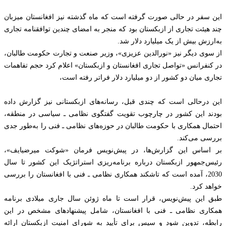
این سفر در حالی صورت گرفته است که ماه گذشته نیز افغانستان میزبان
چند هیئت تجاری از ازبکستان بود که منجر به امضای چندین توافقنامه تجاری
به‌ارزش بیش از یک میلیارد دلار شد.
از سوی دیگر نیز «نورالدین عزیزی»، وزیر صنعت و تجارت حکومت طالبان،
در کنفرانس «تواصل تجاری افغانستان و ازبکستان» اعلام کرد حجم تفاهمات
تجاری میان دو کشور از دو میلیارد دلار فراتر رفته است،
این درحالی است که چندی قبل، رسانه‌های ازبکستانی نیز گزارش داده
بودند این کشور در چارچوب تقویت گفتگوی نظامی ـ سیاسی در منطقه،
احتمال همکاری با حکومت طالبان در حوزه‌های نظامی‌ ـ فنی را به‌طور جدی
بررسی می‌کند.
بر اساس این گزارش‌ها، در پیش‌نویس فرمان «شوکت میرضیایف»،
رئیس‌جمهور ازبکستان درباره برنامه‌ریزی استراتژیک این کشور تا سال
2030، آمده است که تاشکند همکاری نظامی‌ ـ ‌فنی با افغانستان را بررسی
خواهد کرد.
طبق این پیش‌نویس، قرار است تا ماه ژوئن سال جاری میلادی برنامه
همکاری نظامی‌ ـ فنی با افغانستان، شامل پیشنهادهای مشخص در این
رابطه، تدوین شود و سپس برای تأیید به شورای امنیت ازبکستان ارائه