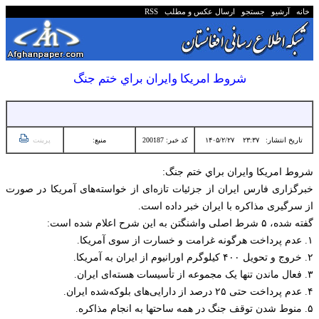
خانه
آرشیو
جستجو
ارسال عکس و مطلب
RSS
شروط امريكا وايران براي ختم جنگ
تاریخ انتشار:
۲۳:۳۷ ۱۴۰۵/۲/۲۷
کد خبر: 200187
منبع:
پرینت
شروط امريكا وايران براي ختم جنگ:
خبرگزاری فارس ایران از جزئیات تازه‌ای از خواسته‌های آمریکا در صورت
از سرگیری مذاکره با ایران خبر داده است.
گفته شده، ۵ شرط اصلی واشنگتن به این شرح اعلام شده است:
۱. عدم پرداخت هرگونه غرامت و خسارت از سوی آمریکا.
۲. خروج و تحویل ۴۰۰ کیلوگرم اورانیوم از ایران به آمریکا.
۳. فعال ماندن تنها یک مجموعه از تأسیسات هسته‌ای ایران.
۴. عدم پرداخت حتی ۲۵ درصد از دارایی‌های بلوکه‌شده ایران.
۵. منوط شدن توقف جنگ در همه ساحتها به انجام مذاکره.