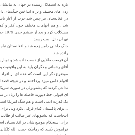
تازه به استقلال رسیده در جهان به مانشا
زدن های مختلف و براه انداختن جنگ‌های داخل
در افغانستان نیز چنین شد.حزب از آغاز تا
شد ...و هم اتهامات مختلف چون کفر و کمو
مشکل
تهران ، تل ابیب رسید
جنگ داخلی دامن زده شد و افغانستان تباه 
رانده شد...
آن فرصت طلایی از دست داده شد و دوباره با
آقای رحمانی و دگران باید به این واقیعیت پی 
موضوع دگر این است که عده ای از افراد 
اقوام دامن میزد پرداختند و در نتیجه قصد
تداعی کردند که پشتونولی در صورت شریک سا
ای قبولی خط دیورند فاصله ها را زیاد تر س
یک قدرت اتمی است و هم سگ امریکا است ،
....برای پاکستان کدام فرقی نکرد ولی برای 
اینجاست که پشتونهای غیر طالب از طالب م
برای استحکام موضع شان در افغانستان اس
فراموش نکنید که زمانیکه حبیب الله کلکانی 