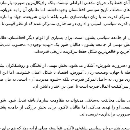
ید. آنان فقط یک جریان مذهبی افراطی نیستند، بلکه رادیکال‌ترین صورتِ بازس
‌های مختلف تاریخ سیاسی افغانستان وجود داشته، اما طالبان آن را به عریان‌
ار تمرکز قدرت نه با زبان دولت‌سازی ملی، بلکه با زبان شریعت، جهاد و اما
ی قدرت سیاسی، امنیتی و اداری در ساختاری متمرکز شده که از نظر قومی تا
 از جامعه سیاسی پشتون است. برای بسیاری از اقوام دیگر افغانستان، طالب
ی بخش مهمی از جامعه پشتون، طالبان هنوز یک «تهدید وجودی» محسوب نمی‌شو
 آخرین و خالص‌ترین شکلِ حفظ مرکزیت تاریخی قدرت‌اند.
» و «ضرورت شورش» آشکار می‌شود. بخش مهمی از نخبگان و روشنفکران پشت
طه با جهان، وضعیت زنان، آموزش، اقتصاد یا شکل اعمال خشونت. اما این اخت
ری موارد، نه «اصل تمرکز قدرت»، بلکه «شیوه مدیریت آن» است. به بیان صر
ر سر کیفیت اعمال قدرت است تا اصلِ در اختیار داشتن آن.
ی بماند، مخالفت به‌سختی می‌تواند به مقاومت سازمان‌یافته تبدیل شود. 
عی او را تهدید می‌کند. اما طالبان تاکنون برای بخش بزرگی از جامعه پشتون
ضرورت براندازی» نرسیده‌اند.
است. هیچ جریان سیاسی پشتونی تاکنون نتوانسته مدلی ارایه دهد که هم برا