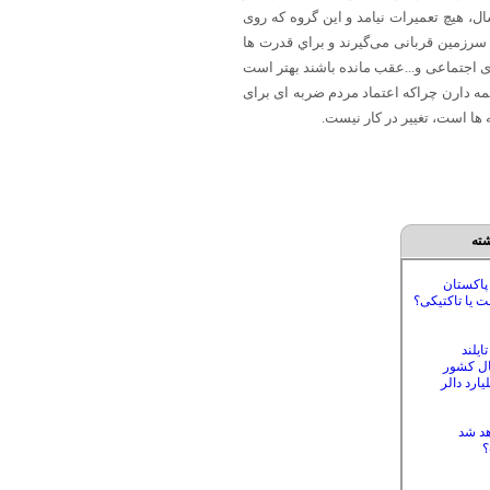
 بزنند، هيچ چيزی تغییر نمی کند و همه ی میدیا ها فیس‌بوک، انستاگرا و... پر از حرفها است مدتی خیلی زیاد تقربیا 5 سال، هيچ تعمیرات نیامد و اين گروه که روی
سرزمين قربانی می‌گیرند و براي قدرت ها
ی اجتماعی و...عقب‌ مانده باشند بهتر است
ه دارن چراکه اعتماد مردم ضربه‌ ای برای
ها است‌، تغییر در کار نیست.