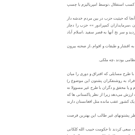
ز کسب استقلال ،توسط امپریالیزم با چسپ
آنجا که حیثیت حزب در بین مردم خدشه دار
ن ،سرمایداران کمپرادور »» حزب را دچار
متشکل گردید و سر نخ آنها به قصر سفید ،اسلام آباد
ه اقشار و طبقات و اقوام ،از صحنه بیرون
نظامی بودند ،چه ملکی.
 طرح مسایلی که افتراق و دوری را میان
 افراد به روشنفکران پشتون این موضوع ر)
و یا محقق و دگران با طرح غیر مسوولا نه
 ارزش می‌دهد زیرا از نظر پاکستانی ها که
ک کشور عقب مانده مثل افغانستان دارند
نظر پشتونهای غیر طالب این بهترین فرصت
له ، سعی کردند تا حکومت حبیب الله کلکانی