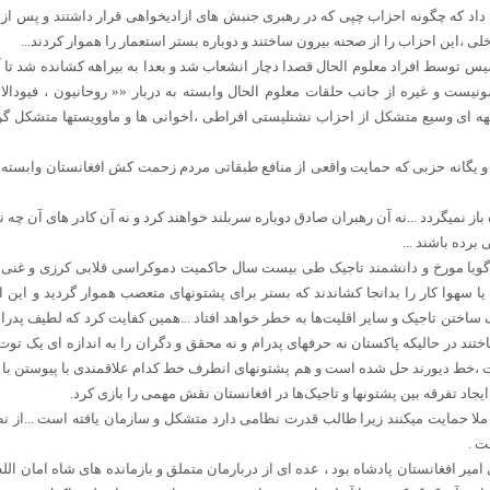
ن داد که چگونه احزاب چپی که در رهبری جنبش های ازادیخواهی قرار داشتند و پس ا
ی ،این احزاب را از صحنه بیرون ساختند و دوباره بستر استعمار را هموار کردند...
سیس توسط افراد معلوم الحال قصدا دچار انشعاب شد و بعدا به بیراهه کشانده شد تا 
نیست و غیره از جانب حلقات معلوم الحال وابسته به دربار «« روحانیون ، فیودالا
ات کرد و بعد از ششم جدی 1979 جبهه ای وسیع متشکل از احزاب نشنلیستی افراطی ،اخوانی ها و ماوویستها 
و یگانه حزبی که حمایت واقعی از منافع طبقاتی مردم زحمت کش افغانستان وابسته ب
ز نمیگردد ...نه آن رهبران صادق دوباره سربلند خواهند کرد و نه آن کادر های آن چه 
برده باشند ...
گویا مورخ و دانشمند تاجیک طی بیست سال حاکمیت دموکراسی قلابی کرزی و غنی با
ا یا سهوا کار را بدانجا کشاندند که بستر برای پشتونهای متعصب هموار گردید و این
ختن تاجیک و سایر اقلیت‌ها به خطر خواهد افتاد ...همین کفایت کرد که لطیف پدرام 
اختند در حالیکه پاکستان نه حرفهای پدرام و نه محقق و دگران را به اندازه ای یک توت
خط دیورند حل شده است و هم پشتونهای انطرف خط کدام علاقمندی با پیوستن با ی
ایجاد تفرقه بین پشتونها و تاجیک‌ها در افغانستان نقش مهمی را بازی کرد.
لا حمایت میکنند زیرا طالب قدرت نظامی دارد متشکل و سازمان یافته است ...از 
ت .
امیر افغانستان پادشاه بود ، عده ای از دربارمان متملق و بازمانده های شاه امان ال