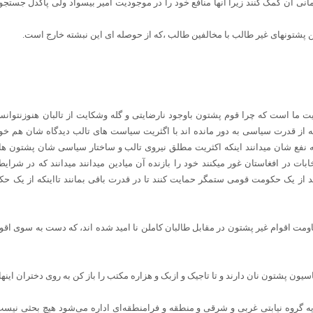
ی آن کمک کنند زیرا آنها منافع خود را در موجودیت امیر بیسواد ولی پاکدل جستجو م
 پشتونهای غیر طالب با مخالفین طالب ،که از حوصله ای این نبشته خارج است.
ا است که چرا قوم پشتون باوجود نارضایتی و گله وشکایت از تالبان هنوزنتوانست
ز قدرت سیاسی به دور مانده اند با اگثریت سیاست های تالب دیدگاه شان هم خو
 نفع شان میدانند اینکه اکثریت مطلق نیروی تالب و ساختار سیاسی شان پشتون ها 
ات در افغاستان غور میکنند خود را بازنده آن میادین میدانند میدانند که در ش
د از یک حکومت قومی ستمگر حمایت کنند تا در قدرت باقی بمانند تااینکه از یک
ومت اقوام غیر پشتون در مقابل طالبان کاملن نا امید شده اند، که دست به سوی اقوام
سیون پشتون نان دارند و تا تاجیک و ازبک و هزاره مکتب را باز کن به روی دختران این
 یه گروه نیابتی غربی و شرقی و منطقه و فرامنطقه‌ای اداره می‌شود هيچ بحثی ني