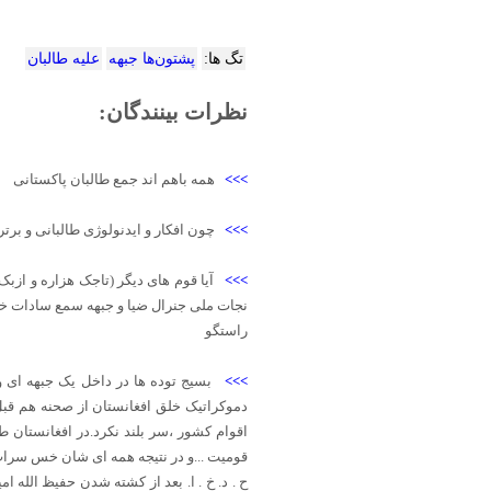
تگ ها:
پشتون‌ها جبهه‌
علیه طالبان
نظرات بینندگان:
>>>
همه باهم اند جمع طالبان پاکستانی
>>>
چون افکار و ایدنولوژی طالبانی و برت
>>>
آیا قوم های دیگر (تاجک هزاره و ازب
نجات ملی جنرال ضیا و جبهه سمع سادات خو
راستگو
>>>
بسیج توده ها در داخل یک جبهه ای 
دموکراتیک خلق افغانستان از صحنه هم قبل
اقوام کشور ،سر بلند نکرد.‌در افغانستان
قومیت ...و در نتیجه همه ای شان خس سراب بو
ح . د. خ . ا. بعد از کشته شدن حفیظ الل