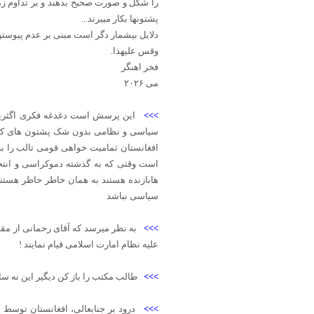
را شکل و صورت صحیح بدهند و بر تداوم زمان
پشتونها بکار میبرند...
دلایل بیشمار دگر است مبنی بر عدم پیوستن
وقس علیهذا.
فخر اهنگر
می ۲۰۲۶
>>>
این پرسش است دغدغه فکری اگثریت م
سیاسی و نظامی بدون شک پشتون های که ا
افغانستان تمامیت خواهی قومی تالب را به
است وقتی که به گذشته دموکراسی و انتخاب
هابازنده هستند به همان خاطر حاظر هستن
سیاسی نباشد
>>>
به نظر میرسد که آقای رحمانی از مقا
علیه نظام امارت اسلامی قيام نمایند !
>>>
طالب مکتب را باز کن دیگیر این نه سا
>>>
درود بر جنابعالی، افغانستان توسط