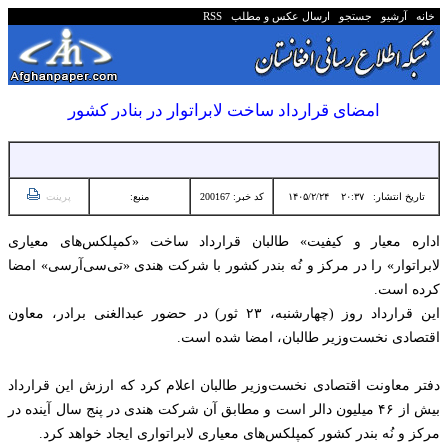
خانه
آرشیو
جستجو
ارسال عکس و مطلب
RSS
امضای قرارداد ساخت لابراتوار در بنادر کشور
تاریخ انتشار:
۲۰:۳۷ ۱۴۰۵/۲/۲۴
کد خبر: 200167
منبع:
پرینت
اداره معیار و کیفیت» طالبان قرارداد ساخت «کمپلکس‌های معیاری
لابراتوار» را در مرکز و نُه بندر کشور با شرکت هندی «تی‌سی‌آر‌سی» امضا
کرده است.
این قرارداد روز (چهارشنبه، ۲۳ ثور) در حضور عبدالغنی برادر، معاون
اقتصادی نخست‌وزیر طالبان، امضا شده است.
دفتر معاونت اقتصادی نخست‌وزیر طالبان اعلام کرد که ارزش این قرارداد
بیش از ۴۶ میلیون دالر است و مطابق آن شرکت هندی در پنج سال آینده در
مرکز و نُه بندر کشور کمپلکس‌های معیاری لابراتواری ایجاد خواهد کرد.