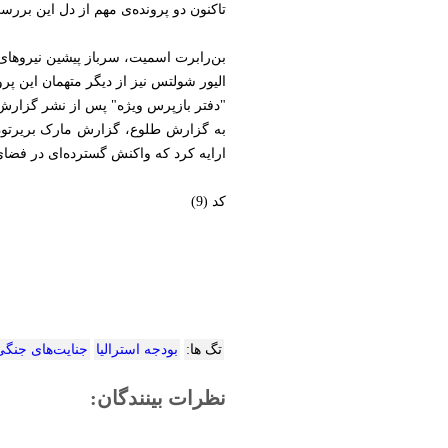
تاکنون دو پرونده‌ی مهم از دل این برر
بن‌رابرت اسمیت، سرباز پیشین نیروهای و
الیور شولتس نیز از دیگر متهمان این پر
"دفتر بازپرس ویژه" پس از نشر گزارش جنجالی "بِرِرِتٌن" در سال ۰۲۰
به گزارش طلوع، گزارش مارک بریرتون، 
ارایه کرد که واکنش گسترده‌ای در فضا
کد (9)
تگ ها:
بودجه استرالیا
جنایت‌های جنگی
نظرات بینندگان: