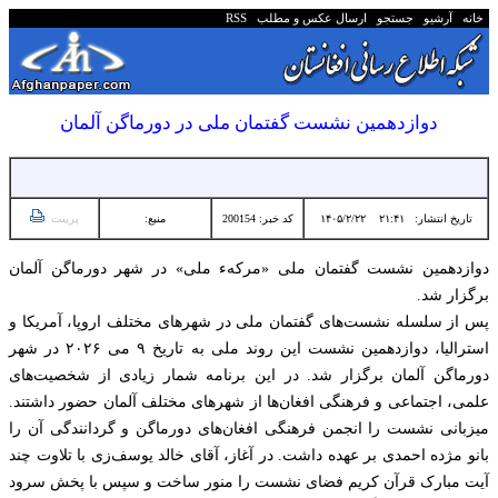
خانه
آرشیو
جستجو
ارسال عکس و مطلب
RSS
دوازدهمین نشست گفتمان ملی در دورماگن آلمان
تاریخ انتشار:
۲۱:۴۱ ۱۴۰۵/۲/۲۲
کد خبر: 200154
منبع:
پرینت
دوازدهمین نشست گفتمان ملی «مرکهء ملی» در شهر دورماگن آلمان
برگزار شد.
پس از سلسله نشست‌های گفتمان ملی در شهرهای مختلف اروپا، آمریکا و
استرالیا، دوازدهمین نشست این روند ملی به تاریخ ۹ می ۲۰۲۶ در شهر
دورماگن آلمان برگزار شد. در این برنامه شمار زیادی از شخصیت‌های
علمی، اجتماعی و فرهنگی افغان‌ها از شهرهای مختلف آلمان حضور داشتند.
میزبانی نشست را انجمن فرهنگی افغان‌های دورماگن و گردانندگی آن را
بانو مژده احمدی بر عهده داشت. در آغاز، آقای خالد یوسف‌زی با تلاوت چند
آیت مبارک قرآن کریم فضای نشست را منور ساخت و سپس با پخش سرود