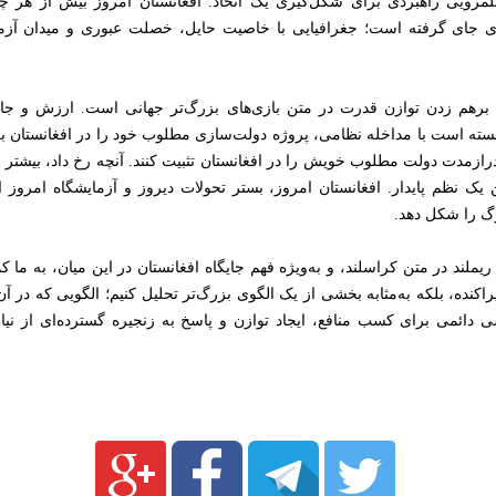
قلمرویی راهبردی برای شکل‌گیری یک اتحاد. افغانستان امروز بیش از هر چی
ی جای گرفته است؛ جغرافیایی با خاصیت حایل، خصلت عبوری و میدان آزمو
 یا برهم زدن توازن قدرت در متن بازی‌های بزرگ‌تر جهانی است. ارزش و جایگ
سته است با مداخله نظامی، پروژه دولت‌سازی مطلوب خود را در افغانستان به‌گ
د درازمدت دولت مطلوب خویش را در افغانستان تثبیت کنند. آنچه رخ داد، بیشتر ز
 نظم پایدار. افغانستان امروز، بستر تحولات دیروز و آزمایشگاه امروز اس
رگ را شکل دهد.
 ریملند در متن کراسلند، و به‌ویژه فهم جایگاه افغانستان در این میان، به ما 
 پراکنده، بلکه به‌مثابه بخشی از یک الگوی بزرگ‌تر تحلیل کنیم؛ الگویی که در 
شی دائمی برای کسب منافع، ایجاد توازن و پاسخ به زنجیره گسترده‌ای از نی