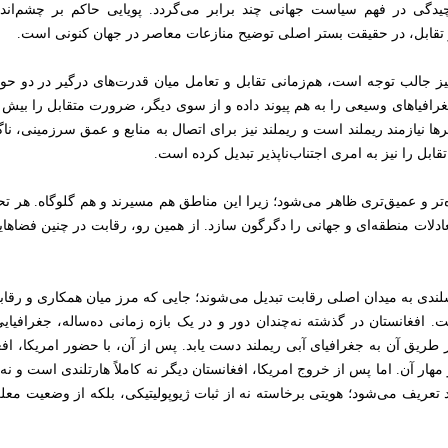
یدگی در فهم سیاست جهانی چند برابر می‌گردد. پویایی حاکم بر چشم‌اندازه
و تقابل، در حقیقت بستر اصلی توضیح منازعات معاصر در جهان کنونی است.
 جالب توجه است، هم‌زمانی تقابل و تعامل میان قدرت‌های درگیر در دو حوزه
غرافیاهای وسیعی را به هم پیوند داده و از سوی دیگر، ضرورت متقابل را بیش
ها نیازمند ریملند است و ریملند نیز برای اتصال به منابع و عمق سرزمینی، ناگز
بل را نیز به امری اجتناب‌ناپذیر تبدیل کرده است.
تر و عمیق‌تری ظاهر می‌شود؛ زیرا این مناطق هم مسیرند و هم گلوگاه. هر تحول 
دلات منطقه‌ای و جهانی را دگرگون سازد. از همین رو، رقابت در چنین فضاهایی مع
لندی به میدان اصلی رقابت تبدیل می‌شوند؛ جایی که مرز میان همکاری و رقاب
ست. افغانستان در گذشته نه‌چندان دور و در یک بازه زمانی ده‌ساله، جغراف
یق آن به جغرافیای آبی ریملند دست یابد. پس از آن، با حضور امریکا، افغ
هار آن. اما پس از خروج امریکا، افغانستان دیگر نه کاملاً هارتلندی است و نه
 تعریف می‌شود؛ هویتی برخاسته نه از ثبات ژیوپولیتیکی، بلکه از وضعیت مع