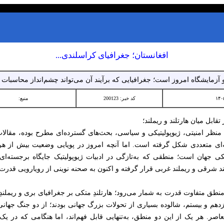
افغانستان؛ جغرافیای کراسلندی...
و آزمایشگاه امروز است؛ جغرافیایی که برآیند آن می‌تواند چشم‌انداز محاسبات
کد خبر: 200123
منبع:
قابل میان هارتلند و ریملند؛
 منظر امنیتی، ژیوپولیتیکی و سیاسی، بحث‌های گسترده‌ای مطرح بوده، مقال
ه‌ای متعددی شکل گرفته است. اما آنچه امروز در پویایی وضعیت بیش از 
کی جهان است؛ منطقی که به‌تازگی در ادبیات ژیوپولیتیک جایگاه برجسته‌ای ی
لند شرقی و ریملند غربی قرار گرفته و اکنون به صحنه نوینی از رویارویی قدر
منطق متفاوت قدرت به شمار می‌رود؛ هارتلندِ متکی بر جغرافیای بری و ریملند
زدهم و بیستم، شالوده بسیاری از تحولات بزرگ جهانی بودند؛ از دو جنگ جها
اصر. هر یک از این دو منطق، به‌تنهایی قابل فهم‌اند، اما هنگامی که در 