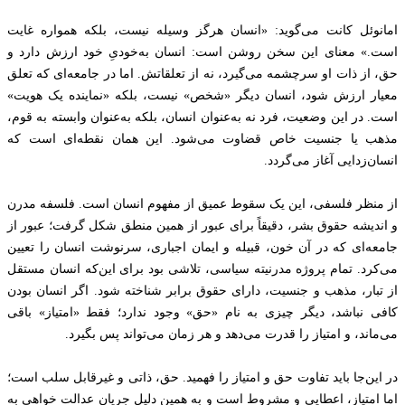
امانوئل کانت می‌گوید: «انسان هرگز وسیله نیست، بلکه همواره غایت
است.» معنای این سخن روشن است: انسان به‌خودیِ خود ارزش دارد و
حق، از ذات او سرچشمه می‌گیرد، نه از تعلقاتش. اما در جامعه‌ای که تعلق
معیار ارزش شود، انسان دیگر «شخص» نیست، بلکه «نماینده یک هویت»
است. در این وضعیت، فرد نه به‌عنوان انسان، بلکه به‌عنوان وابسته به قوم،
مذهب یا جنسیت خاص قضاوت می‌شود. این همان نقطه‌ای است که
انسان‌زدایی آغاز می‌گردد.
از منظر فلسفی، این یک سقوط عمیق از مفهوم انسان است. فلسفه مدرن
و اندیشه حقوق بشر، دقیقاً برای عبور از همین منطق شکل گرفت؛ عبور از
جامعه‌ای که در آن خون، قبیله و ایمان اجباری، سرنوشت انسان را تعیین
می‌کرد. تمام پروژه مدرنیته سیاسی، تلاشی بود برای این‌که انسان مستقل
از تبار، مذهب و جنسیت، دارای حقوق برابر شناخته شود. اگر انسان بودن
کافی نباشد، دیگر چیزی به نام «حق» وجود ندارد؛ فقط «امتیاز» باقی
می‌ماند، و امتیاز را قدرت می‌دهد و هر زمان می‌تواند پس بگیرد.
در این‌جا باید تفاوت حق و امتیاز را فهمید. حق، ذاتی و غیرقابل سلب است؛
اما امتیاز، اعطایی و مشروط است و به همین دلیل جریان عدالت خواهی به