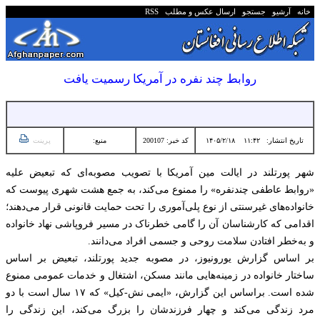
خانه
آرشیو
جستجو
ارسال عکس و مطلب
RSS
روابط چند نفره در آمریکا رسمیت یافت
تاریخ انتشار:
۱۱:۴۲ ۱۴۰۵/۲/۱۸
کد خبر: 200107
منبع:
پرینت
شهر پورتلند در ایالت مین آمریکا با تصویب مصوبه‌ای که تبعیض علیه
«روابط عاطفی چندنفره» را ممنوع می‌کند، به جمع هشت شهری پیوست که
خانواده‌های غیرسنتی از نوع پلی‌آموری را تحت حمایت قانونی قرار می‌دهند؛
اقدامی که کارشناسان آن را گامی خطرناک در مسیر فروپاشی نهاد خانواده
و به‌خطر افتادن سلامت روحی و جسمی افراد می‌دانند.
بر اساس گزارش یورونیوز، در مصوبه جدید پورتلند، تبعیض بر اساس
ساختار خانواده در زمینه‌هایی مانند مسکن، اشتغال و خدمات عمومی ممنوع
شده است. براساس این گزارش، «ایمی نش-کیل» که ۱۷ سال است با دو
مرد زندگی می‌کند و چهار فرزندشان را بزرگ می‌کند، این زندگی را